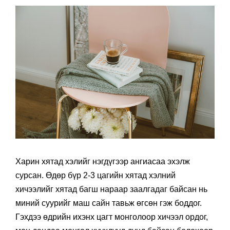
Харин хятад хэлийг нэгдүгээр ангиасаа эхэлж
сурсан. Өдөр бүр 2-3 цагийн хятад хэлний
хичээлийг хятад багш нараар заалгадаг байсан нь
миний суурийг маш сайн тавьж өгсөн гэж боддог.
Гэхдээ өдрийн ихэнх цагт монголоор хичээл ордог,