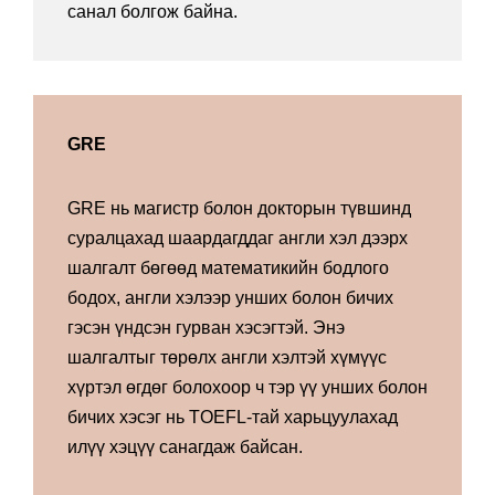
санал болгож байна.
GRE
GRE нь магистр болон докторын түвшинд
суралцахад шаардагддаг англи хэл дээрх
шалгалт бөгөөд математикийн бодлого
бодох, англи хэлээр унших болон бичих
гэсэн үндсэн гурван хэсэгтэй. Энэ
шалгалтыг төрөлх англи хэлтэй хүмүүс
хүртэл өгдөг болохоор ч тэр үү унших болон
бичих хэсэг нь TOEFL-тай харьцуулахад
илүү хэцүү санагдаж байсан.