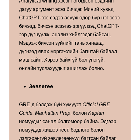
Analytical writing хэсэгт өгөгдсөн сэдвийн
дагуу аргумент эсээ бичдэг. Миний хувьд
ChatGPT-ээс сэдэв асууж өдөр бүр нэг эсээ
бичээд, бичсэн эсээгээ эргүүлээд ChatGPT-
ээр дүгнүүлж, анализ хийлгэдэг байсан.
Мэдээж бичсэн зүйлийг тань хянаад,
дүгнээд явах мэргэжлийн багштай байвал
маш сайн. Хэрэв байхгүй бол үнэгүй,
онлайн туслахуудыг ашиглаж болно.
Зөвлөгөө
GRE-д бэлдэж буй хүмүүст
Official GRE
Guide, Manhattan Prep
, болон
Kaplan
номуудыг санал болгомоор байна. Эдгээр
номуудад жишээ тест, бодлого болон
дэлгэрэнгүй зөвлөгөөнүүд багтсан байдаг.