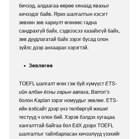
бичээд, алдаагаа өөрөө хянаад явахыг
хичээдэг байв. Ярих шалгалтын хэсэгт
зөвхөн зөв хариулт өгөхөөс гадна
сандрахгүй байх, сэдвээсээ хазайхгүй байх,
зөв дуудлагатай байх зэрэг бусад олон
зүйлс дээр анхаарах хэрэгтэй.
Зөвлөгөө
TOEFL шалгалт өгөх гэж буй хүмүүст
ETS-
ийн албан ёсны гарын авлага
,
Barron’s
болон
Kaplan
зэрэг номуудыг зөвлөе. ETS-
ийн вэбсайт дээр үнэ төлбөргүй жишиг
тестүүд ч олон бий. Хэрэв бэлдэх хугацаа
хангалттай байгаа бол EdX дээрх TOEFL
шалгалтыг тайлбарласан хичээлүүд үзэхийг