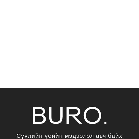
Сүүлийн үеийн мэдээлэл авч байх