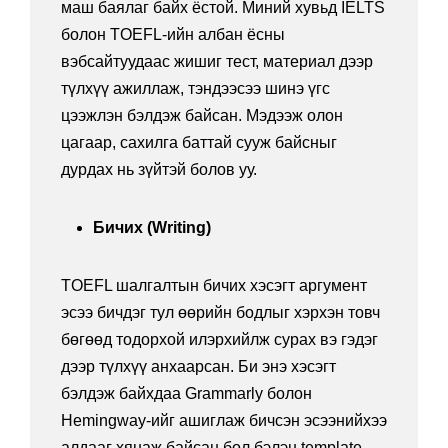
маш баялаг байх ёстой. Миний хувьд IELTS
болон TOEFL-ийн албан ёсны
вэбсайтуудаас жишиг тест, материал дээр
түлхүү ажиллаж, тэндээсээ шинэ үгс
цээжлэн бэлдэж байсан. Мэдээж олон
цагаар, сахилга баттай сууж байсныг
дурдах нь зүйтэй болов уу.
Бичих (Writing)
TOEFL шалгалтын бичих хэсэгт аргумент
эсээ бичдэг тул өөрийн бодлыг хэрхэн товч
бөгөөд тодорхой илэрхийлж сурах вэ гэдэг
дээр түлхүү анхаарсан. Би энэ хэсэгт
бэлдэж байхдаа Grammarly болон
Hemingway-ийг ашиглаж бичсэн эсээнийхээ
алдааг хянаж байсан бол бэлэн
template
-