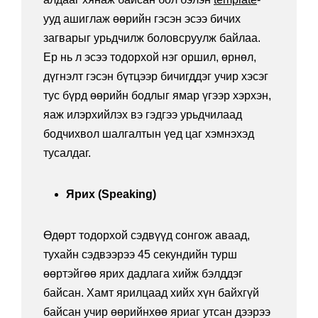
ууд ашиглаж өөрийн гэсэн эсээ бичих
загварыг урьдчилж боловсруулж байлаа.
Ер нь л эсээ тодорхой нэг оршил, өрнөл,
дүгнэлт гэсэн бүтцээр бичигддэг учир хэсэг
тус бүрд өөрийн бодлыг ямар үгээр хэрхэн,
яаж илэрхийлэх вэ гэдгээ урьдчилаад
бодчихвол шалгалтын үед цаг хэмнэхэд
тусалдаг.
Ярих (Speaking)
Өдөрт тодорхой сэдвүүд сонгож аваад,
тухайн сэдвээрээ 45 секундийн турш
өөртэйгөө ярих дадлага хийж бэлддэг
байсан. Хамт ярилцаад хийх хүн байхгүй
байсан учир өөрийнхөө яриаг утсан дээрээ