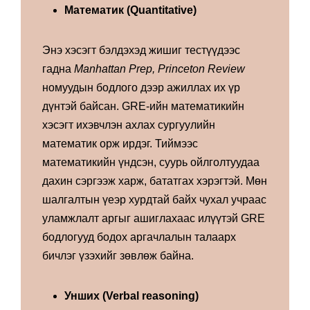
Математик (Quantitative)
Энэ хэсэгт бэлдэхэд жишиг тестүүдээс
гадна
Manhattan Prep,
Princeton Review
номуудын бодлого дээр ажиллах их үр
дүнтэй байсан. GRE-ийн математикийн
хэсэгт ихэвчлэн ахлах сургуулийн
математик орж ирдэг. Тиймээс
математикийн үндсэн, суурь ойлголтуудаа
дахин сэргээж харж, бататгах хэрэгтэй. Мөн
шалгалтын үеэр хурдтай байх чухал учраас
уламжлалт аргыг ашиглахаас илүүтэй GRE
бодлогууд бодох аргачлалын талаарх
бичлэг үзэхийг зөвлөж байна.
Унших (Verbal reasoning)