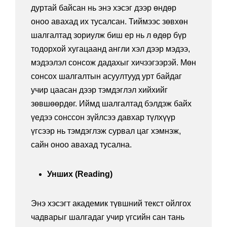
дуртай байсан нь энэ хэсэг дээр өндөр
оноо авахад их тусалсан. Тиймээс зөвхөн
шалгалтад зориулж биш ер нь л өдөр бүр
тодорхой хугацаанд англи хэл дээр мэдээ,
мэдээлэл сонсож дадахыг хичээгээрэй. Мөн
сонсох шалгалтын асуултууд урт байдаг
учир цаасан дээр тэмдэглэл хийхийг
зөвшөөрдөг. Иймд шалгалтад бэлдэж байх
үедээ сонссон зүйлсээ давхар түлхүүр
үгсээр нь тэмдэглэж сурвал цаг хэмнэж,
сайн оноо авахад тусална.
Унших (Reading)
Энэ хэсэгт академик түвшний текст ойлгох
чадварыг шалгадаг учир үгсийн сан тань