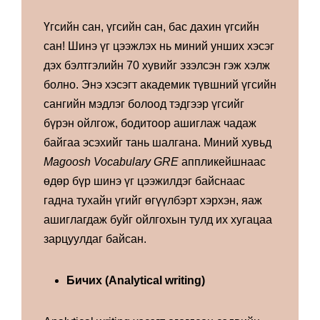
Үгсийн сан, үгсийн сан, бас дахин үгсийн
сан! Шинэ үг цээжлэх нь миний унших хэсэг
дэх бэлтгэлийн 70 хувийг эзэлсэн гэж хэлж
болно. Энэ хэсэгт академик түвшний үгсийн
сангийн мэдлэг болоод тэдгээр үгсийг
бүрэн ойлгож, бодитоор ашиглаж чадаж
байгаа эсэхийг тань шалгана. Миний хувьд
Magoosh Vocabulary GRE
аппликейшнаас
өдөр бүр шинэ үг цээжилдэг байснаас
гадна тухайн үгийг өгүүлбэрт хэрхэн, яаж
ашиглагдаж буйг ойлгохын тулд их хугацаа
зарцуулдаг байсан.
Бичих (Analytical writing)