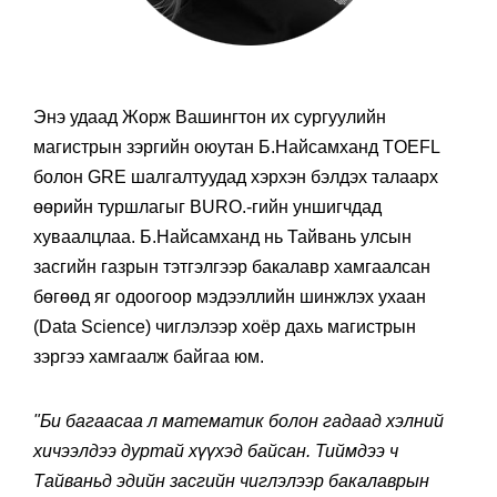
Энэ удаад Жорж Вашингтон их сургуулийн
магистрын зэргийн оюутан Б.Найсамханд TOEFL
болон GRE шалгалтуудад хэрхэн бэлдэх талаарх
өөрийн туршлагыг BURO.-гийн уншигчдад
хуваалцлаа. Б.Найсамханд нь Тайвань улсын
засгийн газрын тэтгэлгээр бакалавр хамгаалсан
бөгөөд яг одоогоор мэдээллийн шинжлэх ухаан
(Data Science) чиглэлээр хоёр дахь магистрын
зэргээ хамгаалж байгаа юм.
"Би багаасаа л математик болон гадаад хэлний
хичээлдээ дуртай хүүхэд байсан. Тиймдээ ч
Тайваньд эдийн засгийн чиглэлээр бакалаврын