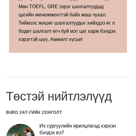
Мөн TOEFL, GRE зэрэг шалгалтуудад
цагийн менежменттэй байх маш чухал.
Тиймээс жишиг шалгалтуудыг хийхдээ яг л
бодит шалгалт өгч буй мэт цаг харж бэлдэх
хэрэгтэй шүү. Амжилт хүсье!
Төстэй нийтлэлүүд
BURO 24/7-ГИЙН СОНГОЛТ
Их сургуулийн ярилцлагад хэрхэн
бэлдэх вэ?