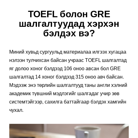
TOEFL болон GRE
шалгалтуудад хэрхэн
бэлдэх вэ?
Миний хувьд сургуульд материалаа илгээх хугацаа
нэлээн тулчихсан байсан учраас TOEFL шалгалтад
яг долоо хоног бэлдээд 106 оноо авсан бол GRE
шалгалтад 14 хоног бэлдээд 315 оноо авч байсан.
Мэдээж энэ төрлийн шалгалтууд таны англи хэлний
академик түвшний мэдлэгийг шалгадаг учир зөв
системтэйгээр, сахилга баттайгаар бэлдэх хамгийн
чухал.