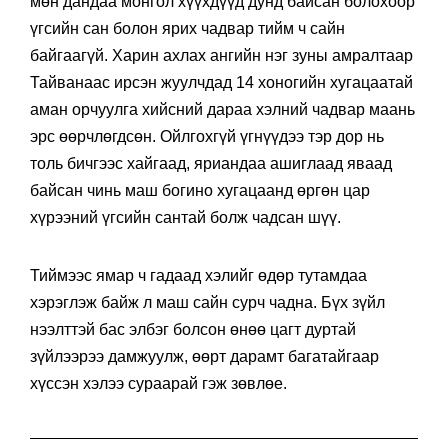
мөн дандаа монгол хүүхдүүд дунд байсан болохоор
үгсийн сан болон ярих чадвар тийм ч сайн
байгаагүй. Харин ахлах ангийн нэг зуны амралтаар
Тайванаас ирсэн жуулчдад 14 хоногийн хугацаатай
аман орчуулга хийсний дараа хэлний чадвар маань
эрс өөрчлөгдсөн. Ойлгохгүй үгнүүдээ тэр дор нь
толь бичгээс хайгаад, яриандаа ашиглаад яваад
байсан чинь маш богино хугацаанд өргөн цар
хүрээний үгсийн сантай болж чадсан шүү.
Тиймээс ямар ч гадаад хэлийг өдөр тутамдаа
хэрэглэж байж л маш сайн сурч чадна. Бүх зүйл
нээлттэй бас элбэг болсон өнөө цагт дуртай
зүйлээрээ дамжуулж, өөрт дарамт багатайгаар
хүссэн хэлээ сураарай гэж зөвлөе.