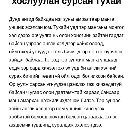
хослуулан сурсан тухай
Дунд ангид байхдаа нэг зуны амралтаар манга
уншиж эхэлсэн юм. Тухайн үед тэр манганы монгол
хэл дээрх орчуулга нь олон хоногийн зайтай гардаг
байсан учраас англи хэл дээр хайж олоод,
ойлгохгүй үгнүүдээ толь бичиг дээрээс нэг бүрчлэн
хайдаг байлаа. Тэгээд тэр зунжин манга уншаад
есдүгээр сард хичээл эхлэх үед би англи хэлний
сурах бичгийг төвөггүй ойлгодог болчихсон байсан.
Орчуулж харсан үгнүүдээ цээжлэх гэж хичээдэггүй
байсан ч угаас олон давтамжтай хараад байхаар
маш амархан цээжилчихдэг юм билээ. Тэр зунаас
хойш англи хэл дээр ном уншиж, кино үзэх
хоббитой болоод оюутан болсон цагаасаа эхлэн
академик түвшинд суралцаж эхэлсэн дээ.