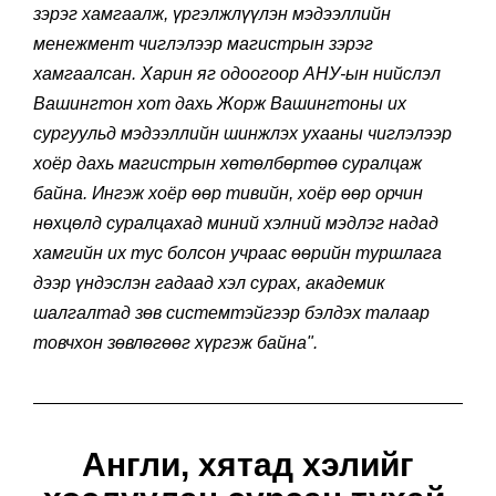
зэрэг хамгаалж, үргэлжлүүлэн мэдээллийн
менежмент чиглэлээр магистрын зэрэг
хамгаалсан. Харин яг одоогоор АНУ-ын нийслэл
Вашингтон хот дахь Жорж Вашингтоны их
сургуульд мэдээллийн шинжлэх ухааны чиглэлээр
хоёр дахь магистрын хөтөлбөртөө суралцаж
байна. Ингэж хоёр өөр тивийн, хоёр өөр орчин
нөхцөлд суралцахад миний хэлний мэдлэг надад
хамгийн их тус болсон учраас өөрийн туршлага
дээр үндэслэн гадаад хэл сурах, академик
шалгалтад зөв системтэйгээр бэлдэх талаар
товчхон зөвлөгөөг хүргэж байна".
Англи, хятад хэлийг