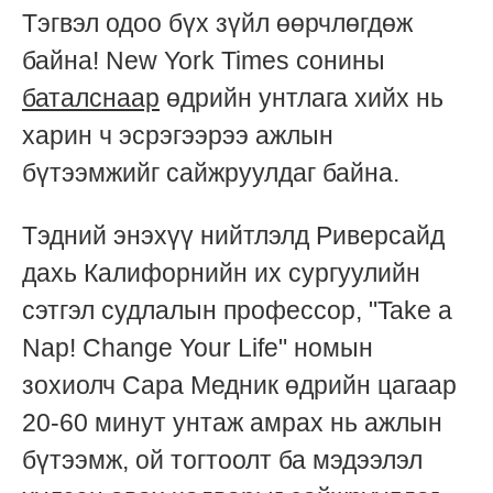
Тэгвэл одоо бүх зүйл өөрчлөгдөж
байна! New York Times сонины
баталснаар
өдрийн унтлага хийх нь
харин ч эсрэгээрээ ажлын
бүтээмжийг сайжруулдаг байна.
Тэдний энэхүү нийтлэлд Риверсайд
дахь Калифорнийн их сургуулийн
сэтгэл судлалын профессор, "Take a
Nap! Change Your Life" номын
зохиолч Сара Медник өдрийн цагаар
20-60 минут унтаж амрах нь ажлын
бүтээмж, ой тогтоолт ба мэдээлэл