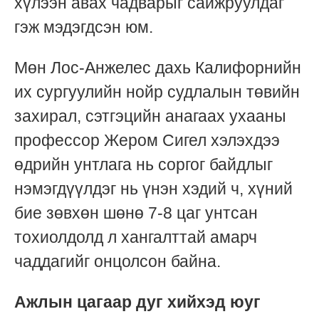
хүлээн авах чадварыг сайжруулдаг
гэж мэдэгдсэн юм.
Мөн Лос-Анжелес дахь Калифорнийн
их сургуулийн нойр судлалын төвийн
захирал, сэтгэцийн анагаах ухааны
профессор Жером Сигел хэлэхдээ
өдрийн унтлага нь соргог байдлыг
нэмэгдүүлдэг нь үнэн хэдий ч, хүний
бие зөвхөн шөнө 7-8 цаг унтсан
тохиолдолд л хангалттай амарч
чаддагийг онцолсон байна.
Ажлын цагаар дуг хийхэд юуг