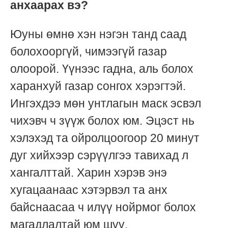
анхаарах вэ?
Юуны өмнө хэн нэгэн танд саад
болохооргүй, чимээгүй газар
олоорой. Үүнээс гадна, аль болох
харанхуй газар сонгох хэрэгтэй.
Ингэхдээ мөн унтлагын маск эсвэл
чихэвч ч зүүж болох юм. Эцэст нь
хэлэхэд та ойролцоогоор 20 минут
дуг хийхээр сэрүүлгээ тавихад л
хангалттай. Харин хэрэв энэ
хугацаанаас хэтэрвэл та анх
байснаасаа ч илүү нойрмог болох
магадлалтай юм шүү.