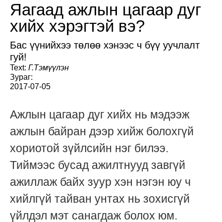
Яагаад ажлын цагаар дуг
хийх хэрэгтэй вэ?
Бас үүнийхээ төлөө хэнээс ч бүү уучлалт
гуй!
Text:
Г.Тэмүүлэн
Зураг:
2017-07-05
Ажлын цагаар дуг хийх нь мэдээж
ажлын байран дээр хийж болохгүй
хориотой зүйлсийн нэг билээ.
Тиймээс бусад ажилтнууд завгүй
ажиллаж байх зуур хэн нэгэн юу ч
хийлгүй тайван унтах нь зохисгүй
үйлдэл мэт санагдаж болох юм.