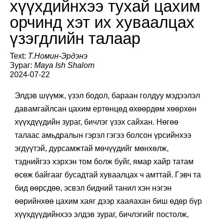
хүүхдийнхээ тухай цахим
орчинд хэт их хуваалцах
үзэгдлийн талаар
Text:
Т.Номин-Эрдэнэ
Зураг:
Maya Ish Shalom
2024-07-22
Элдэв шүүмж, үзэл бодол, бараан голдуу мэдээлэл
давамгайлсан цахим ертөнцөд өхөөрдөм хөөрхөн
хүүхдүүдийн зураг, бичлэг үзэх сайхан. Нөгөө
талаас амьдралын гэрэл гэгээ болсон үрсийнхээ
эгдүүтэй, дурсамжтай мөчүүдийг мөнхөлж,
тэднийгээ хэрхэн том болж буйг, ямар хайр татам
өсөж байгааг бусадтай хуваалцах ч амттай. Гэвч та
бид өөрсдөө, эсвэл бидний танил хэн нэгэн
өөрийнхөө цахим хаяг дээр хааяахан биш өдөр бүр
хүүхдүүдийнхээ элдэв зураг, бичлэгийг постолж,