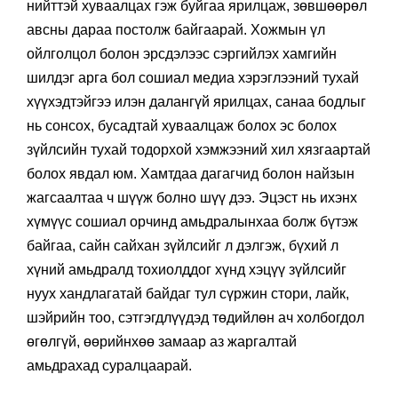
нийттэй хуваалцах гэж буйгаа ярилцаж, зөвшөөрөл
авсны дараа постолж байгаарай. Хожмын үл
ойлголцол болон эрсдэлээс сэргийлэх хамгийн
шилдэг арга бол сошиал медиа хэрэглээний тухай
хүүхэдтэйгээ илэн далангүй ярилцах, санаа бодлыг
нь сонсох, бусадтай хуваалцаж болох эс болох
зүйлсийн тухай тодорхой хэмжээний хил хязгаартай
болох явдал юм. Хамтдаа дагагчид болон найзын
жагсаалтаа ч шүүж болно шүү дээ. Эцэст нь ихэнх
хүмүүс сошиал орчинд амьдралынхаа болж бүтэж
байгаа, сайн сайхан зүйлсийг л дэлгэж, бүхий л
хүний амьдралд тохиолддог хүнд хэцүү зүйлсийг
нуух хандлагатай байдаг тул сүржин стори, лайк,
шэйрийн тоо, сэтгэгдлүүдэд төдийлөн ач холбогдол
өгөлгүй, өөрийнхөө замаар аз жаргалтай
амьдрахад суралцаарай.