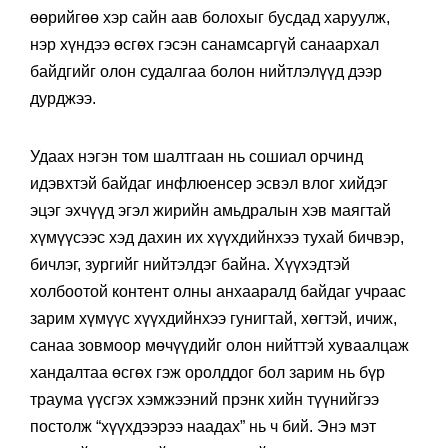
өөрийгөө хэр сайн аав болохыг бусдад харуулж,
нэр хүндээ өсгөх гэсэн санамсаргүй санаархал
байдгийг олон судалгаа болон нийтлэлүүд дээр
дурджээ.
Удаах нэгэн том шалтгаан нь сошиал орчинд
идэвхтэй байдаг инфлюенсер эсвэл влог хийдэг
эцэг эхчүүд эгэл жирийн амьдралын хэв маягтай
хүмүүсээс хэд дахин их хүүхдийнхээ тухай бичвэр,
бичлэг, зургийг нийтэлдэг байна. Хүүхэдтэй
холбоотой контент олны анхааралд байдаг учраас
зарим хүмүүс хүүхдийнхээ гунигтай, хөгтэй, ичиж,
санаа зовмоор мөчүүдийг олон нийттэй хуваалцаж
хандалтаа өсгөх гэж оролддог бол зарим нь бүр
траума үүсгэх хэмжээний прэнк хийн түүнийгээ
постолж “хүүхдээрээ наадах” нь ч бий. Энэ мэт