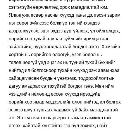
сэтгэлзүйн өөрчлөлтөд орох магадлалтай юм.
Ялангуяа өсвөр насны хүүхэд таны дэлгэсэн зарим
нэг сөрөг зүйлсээс болж үе тэнгийнхэндээ
дээрэлхүүлэх, эцэг эхдээ дургүйлхэх, үл ойлголцох,
өөрийнхөө тухай аливаа зүйлсийг ярилцахаас
зайлсхийх, нуух хандлагатай болдог ажээ. Хамгийн
хортой нь өөрийгөө олоогүй, үзэл бодол нь
төлөвшөөгүй үед эцэг эх нь түүний тухай бүхнийг
нийтэд ил болгосноор тухайн хүүхэд ээж аавынхаа
хайрцагласан бусдын үнэлэмж, тодорхойлолтын
дагуу амьдрах сэтгэхүйтэй болдог гэнэ. Мөн ийм
үзэгдлийн нөлөөнд өссөн хүүхэд ирээдүйд
өөрийнхөө ямар мэдээллийг олон нийтэд ил болгох
эсэхээ шүүн тунгаах чадамжгүй байх магадлалтай
аж. Энэ мэтчилэн карьерын замаар амжилттай
өгсөх, хайртай хүнтэйгээ гэр бүл зохиох, найз