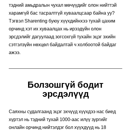
тэдний амьдралын чухал мөчүүдийг олон нийттэй
харамгүй бас тасралтгүй хуваалцсаар байна уу?
Тэгвэл Sharenting буюу хүүхдийнхээ тухай цахим
орчинд хэт их хуваалцах нь ирээдүйн олон
эрсдэлийг дагуулаад зогсохгүй тухайн эцэг эхийн
сэтгэлзүйн нөхцөл байдалтай ч холбоотой байдаг
ажээ.
Болзошгүй бодит
эрсдэлүүд
Саяхны судалгаанд эцэг эхчүүд хүүхдээ нас биед
хүртэл нь тэдний тухай 1000-аас илүү зургийг
онлайн орчинд нийтэлдэг бол хүүхдүүд нь 18