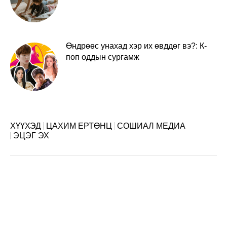
Өндрөөс унахад хэр их өвддөг вэ?: К-
поп оддын сургамж
ХҮҮХЭД
ЦАХИМ ЕРТӨНЦ
СОШИАЛ МЕДИА
ЭЦЭГ ЭХ