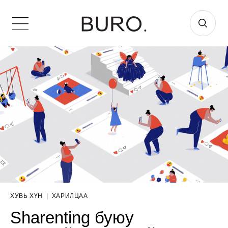
ХУВЬ ХҮН
|
ХАРИЛЦАА
Sharenting буюу