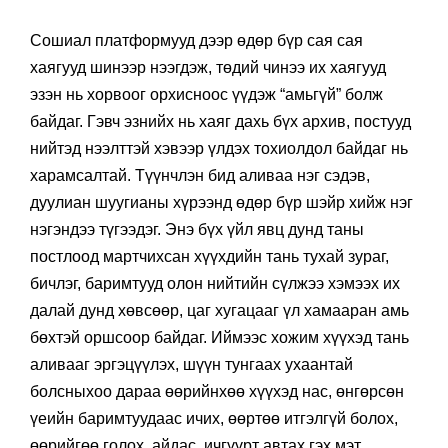
Сошиал платформууд дээр өдөр бүр сая сая
хаягууд шинээр нээгдэж, төдий чинээ их хаягууд
эзэн нь хорвоог орхисноос үүдэж “амьгүй” болж
байдаг. Гэвч эзнийх нь хаяг дахь бүх архив, постууд
нийтэд нээлттэй хэвээр үлдэх тохиолдол байдаг нь
харамсалтай. Түүнчлэн бид аливаа нэг сэдэв,
дуулиан шуугианы хүрээнд өдөр бүр шэйр хийж нэг
нэгэндээ түгээдэг. Энэ бүх үйл явц дунд таны
постлоод мартчихсан хүүхдийн тань тухай зураг,
бичлэг, баримтууд олон нийтийн сүлжээ хэмээх их
далай дунд хөвсөөр, цаг хугацааг үл хамааран амь
бөхтэй оршсоор байдаг. Иймээс хожим хүүхэд тань
аливааг эргэцүүлэх, шүүн тунгаах ухаантай
болсныхоо дараа өөрийнхөө хүүхэд нас, өнгөрсөн
үеийн баримтуудаас ичих, өөртөө итгэлгүй болох,
өөрийгөө голох, айдас, ичгүүрт автах гэх мэт