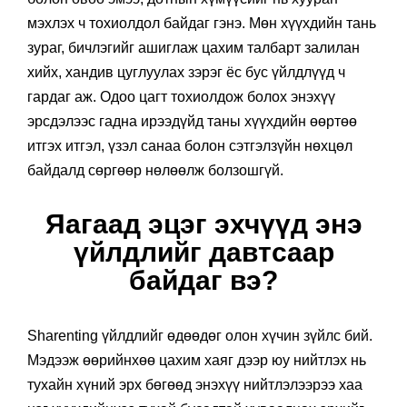
мэхлэх ч тохиолдол байдаг гэнэ. Мөн хүүхдийн тань
зураг, бичлэгийг ашиглаж цахим талбарт залилан
хийх, хандив цуглуулах зэрэг ёс бус үйлдлүүд ч
гардаг аж. Одоо цагт тохиолдож болох энэхүү
эрсдэлээс гадна ирээдүйд таны хүүхдийн өөртөө
итгэх итгэл, үзэл санаа болон сэтгэлзүйн нөхцөл
байдалд сөргөөр нөлөөлж болзошгүй.
Яагаад эцэг эхчүүд энэ
үйлдлийг давтсаар
байдаг вэ?
Sharenting үйлдлийг өдөөдөг олон хүчин зүйлс бий.
Мэдээж өөрийнхөө цахим хаяг дээр юу нийтлэх нь
тухайн хүний эрх бөгөөд энэхүү нийтлэлээрээ хаа