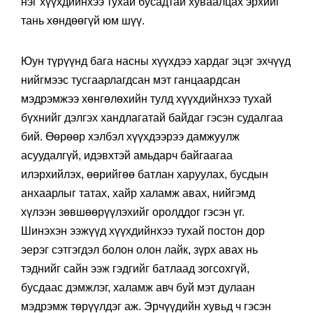
нэг хүүхдийнхээ тухай бусадтай хуваалцах эрхийг
тань хөндөөгүй юм шүү.
Юун түрүүнд бага насны хүүхдээ хардаг эцэг эхчүүд
нийгмээс тусгаарлагдсан мэт ганцаардсан
мэдрэмжээ хөнгөлөхийн тулд хүүхдийнхээ тухай
бүхнийг дэлгэх хандлагатай байдаг гэсэн судалгаа
бий. Өөрөөр хэлбэл хүүхдээрээ дамжуулж
асуудалгүй, идэвхтэй амьдарч байгаагаа
илэрхийлэх, өөрийгөө батлан харуулах, бусдын
анхаарлыг татах, хайр халамж авах, нийгэмд
хүлээн зөвшөөрүүлэхийг оролддог гэсэн үг.
Шинэхэн ээжүүд хүүхдийнхээ тухай постон дор
эерэг сэтгэгдэл болон олон лайк, зүрх авах нь
тэднийг сайн ээж гэдгийг батлаад зогсохгүй,
бусдаас дэмжлэг, халамж авч буй мэт дулаан
мэдрэмж төрүүлдэг аж. Эрчүүдийн хувьд ч гэсэн