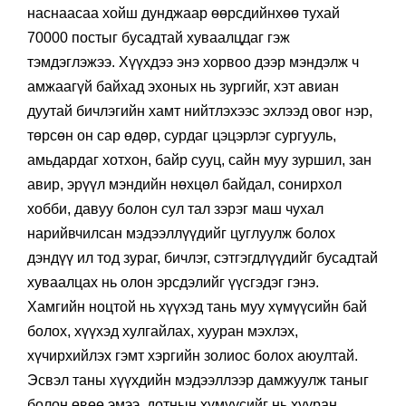
наснаасаа хойш дунджаар өөрсдийнхөө тухай
70000 постыг бусадтай хуваалцдаг гэж
тэмдэглэжээ. Хүүхдээ энэ хорвоо дээр мэндэлж ч
амжаагүй байхад эхоных нь зургийг, хэт авиан
дуутай бичлэгийн хамт нийтлэхээс эхлээд овог нэр,
төрсөн он сар өдөр, сурдаг цэцэрлэг сургууль,
амьдардаг хотхон, байр сууц, сайн муу зуршил, зан
авир, эрүүл мэндийн нөхцөл байдал, сонирхол
хобби, давуу болон сул тал зэрэг маш чухал
нарийвчилсан мэдээллүүдийг цуглуулж болох
дэндүү ил тод зураг, бичлэг, сэтгэгдлүүдийг бусадтай
хуваалцах нь олон эрсдэлийг үүсгэдэг гэнэ.
Хамгийн ноцтой нь хүүхэд тань муу хүмүүсийн бай
болох, хүүхэд хулгайлах, хууран мэхлэх,
хүчирхийлэх гэмт хэргийн золиос болох аюултай.
Эсвэл таны хүүхдийн мэдээллээр дамжуулж таныг
болон өвөө эмээ, дотнын хүмүүсийг нь хууран