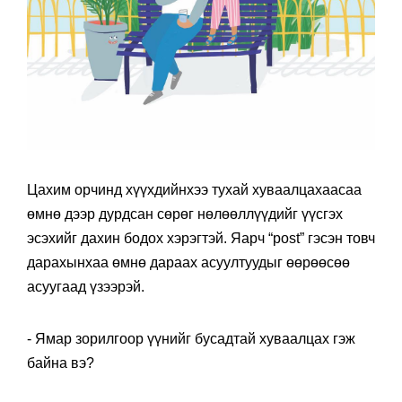
Цахим орчинд хүүхдийнхээ тухай хуваалцахаасаа
өмнө дээр дурдсан сөрөг нөлөөллүүдийг үүсгэх
эсэхийг дахин бодох хэрэгтэй. Яарч “post” гэсэн товч
дарахынхаа өмнө дараах асуултуудыг өөрөөсөө
асуугаад үзээрэй.
- Ямар зорилгоор үүнийг бусадтай хуваалцах гэж
байна вэ?