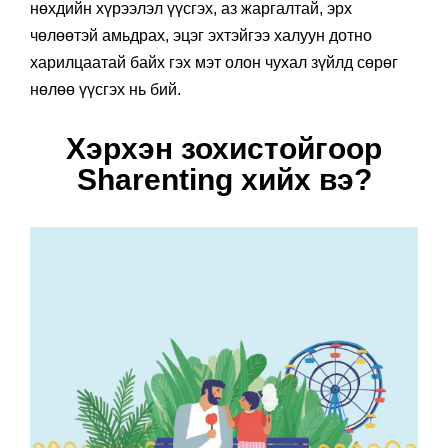
нөхдийн хүрээлэл үүсгэх, аз жаргалтай, эрх
чөлөөтэй амьдрах, эцэг эхтэйгээ халуун дотно
харилцаатай байх гэх мэт олон чухал зүйлд сөрөг
нөлөө үүсгэх нь бий.
Хэрхэн зохистойгоор
Sharenting хийх вэ?