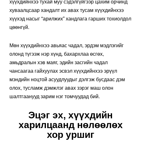
хүүхдийнхээ тухай муу сэдэлгүйгээр цахим орчинд
хуваалцсаар хандалт их авах тусам хүүхдийнхээ
хүүхэд насыг “арилжих” хандлага гарших тохиолдол
цөөнгүй.
Мөн хүүхдийнхээ авьяас чадал, эрдэм мэдлэгийг
олонд түгээж нэр хүнд, бахархлаа өсгөх,
амьдралын хэв маяг, эдийн засгийн чадал
чансаагаа гайхуулах эсвэл хүүхдийнхээ эрүүл
мэндийн ноцтой асуудлуудыг дэлгэж бусдаас дэм
олох, тусламж дэмжлэг авах зэрэг маш олон
шалтгаанууд зарим нэг томчуудад бий.
Эцэг эх, хүүхдийн
харилцаанд нөлөөлөх
хор уршиг