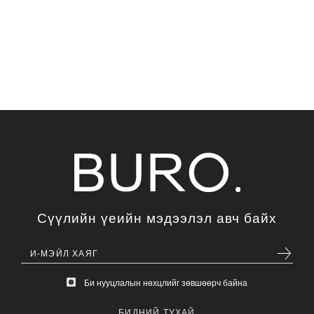
Сүүлийн үеийн мэдээлэл авч байх
Би нууцлалын нөхцлийг зөвшөөрч байна
БИДНИЙ ТУХАЙ