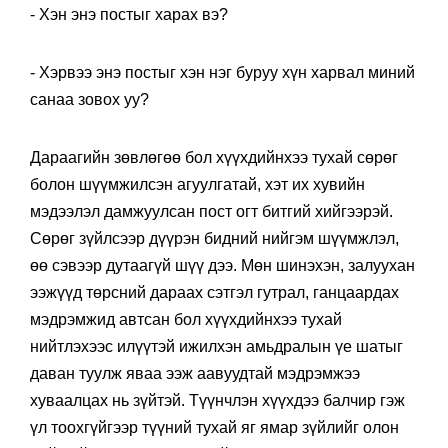
- Хэн энэ постыг харах вэ?
- Хэрвээ энэ постыг хэн нэг буруу хүн харвал миний
санаа зовох уу?
Дараагийн зөвлөгөө бол хүүхдийнхээ тухай сөрөг
болон шүүмжилсэн агуулгатай, хэт их хувийн
мэдээлэл дамжуулсан пост огт битгий хийгээрэй.
Сөрөг зүйлсээр дүүрэн бидний нийгэм шүүмжлэл,
өө сэвээр дутаагүй шүү дээ. Мөн шинэхэн, залуухан
ээжүүд төрсний дараах сэтгэл гутрал, ганцаардах
мэдрэмжид автсан бол хүүхдийнхээ тухай
нийтлэхээс илүүтэй ижилхэн амьдралын үе шатыг
даван туулж яваа ээж аавуудтай мэдрэмжээ
хуваалцах нь зүйтэй. Түүнчлэн хүүхдээ балчир гэж
үл тоохгүйгээр түүний тухай яг ямар зүйлийг олон