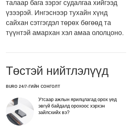
талаар бага зэрэг судалгаа хийгээд
үзээрэй. Ингэснээр тухайн хүнд
сайхан сэтгэгдэл төрөх бөгөөд та
түүнтэй амархан хэл амаа ололцоно.
Төстэй нийтлэлүүд
BURO 24/7-ГИЙН СОНГОЛТ
Утсаар ажлын ярилцлагад орох үед
эвгүй байдалд орохоос хэрхэн
зайлсхийх вэ?