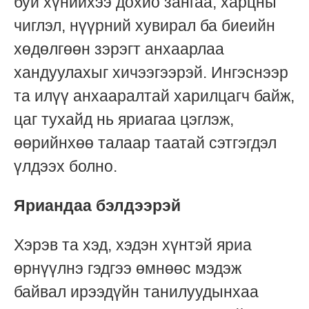
буй хүнийхээ дохио зангаа, харцны
чиглэл, нүүрний хувирал ба биеийн
хөдөлгөөн зэрэгт анхаарлаа
хандуулахыг хичээгээрэй. Ингэснээр
та илүү анхааралтай харилцагч байж,
цаг тухайд нь яриагаа цэглэж,
өөрийнхөө талаар таатай сэтгэгдэл
үлдээх болно.
Яриандаа бэлдээрэй
Хэрэв та хэд, хэдэн хүнтэй яриа
өрнүүлнэ гэдгээ өмнөөс мэдэж
байвал ирээдүйн танилуудынхаа