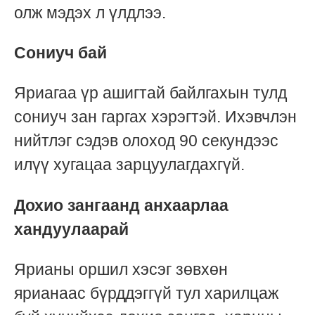
олж мэдэх л үлдлээ.
Сониуч бай
Яриагаа үр ашигтай байлгахын тулд
сониуч зан гаргах хэрэгтэй. Ихэвчлэн
нийтлэг сэдэв олоход 90 секундээс
илүү хугацаа зарцуулагдахгүй.
Дохио зангаанд анхаарлаа
хандуулаарай
Ярианы оршил хэсэг зөвхөн
ярианаас бүрддэггүй тул харилцаж