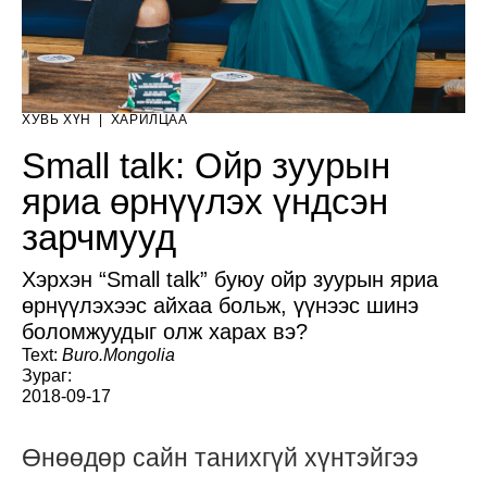
ХУВЬ ХҮН
|
ХАРИЛЦАА
Small talk: Ойр зуурын
яриа өрнүүлэх үндсэн
зарчмууд
Хэрхэн “Small talk” буюу ойр зуурын яриа
өрнүүлэхээс айхаа больж, үүнээс шинэ
боломжуудыг олж харах вэ?
Text:
Buro.Mongolia
Зураг:
2018-09-17
Өнөөдөр сайн танихгүй хүнтэйгээ