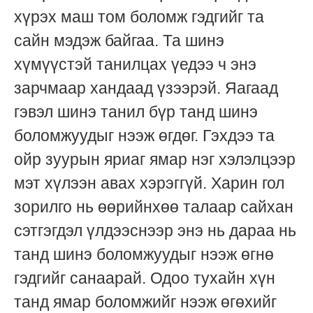
хүрэх маш том боломж гэдгийг та
сайн мэдэж байгаа. Та шинэ
хүмүүстэй танилцах үедээ ч энэ
зарчмаар хандаад үзээрэй. Яагаад
гэвэл шинэ танил бүр танд шинэ
боломжуудыг нээж өгдөг. Гэхдээ та
ойр зуурын яриаг ямар нэг хэлэлцээр
мэт хүлээн авах хэрэггүй. Харин гол
зорилго нь өөрийнхөө талаар сайхан
сэтгэгдэл үлдээснээр энэ нь дараа нь
танд шинэ боломжуудыг нээж өгнө
гэдгийг санаарай. Одоо тухайн хүн
танд ямар боломжийг нээж өгөхийг