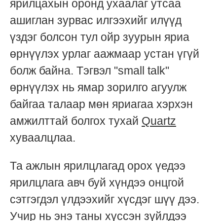
ярилцахын оронд ухаалаг утсаа
ашиглан зурвас илгээхийг илүүд
үздэг болсон тул ойр зуурын яриа
өрнүүлэх урлаг аажмаар устан үгүй
болж байна. Тэгвэл "small talk"
өрнүүлэх нь ямар зорилго агуулж
байгаа талаар мөн яриагаа хэрхэн
амжилттай болгох тухай
Quartz
хуваалцлаа.
Та ажлын ярилцлагад орох үедээ
ярилцлага авч буй хүндээ онцгой
сэтгэгдэл үлдээхийг хүсдэг шүү дээ.
Учир нь энэ таны хүссэн зүйлдээ