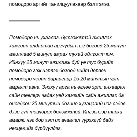
помодоро аргийг танилцуулахаар бэлтгэлээ.
Помодоро нь ухаалаг, бүтээмжтэй ажиллах
хамгийн алдартай аргуудын нэг бөгөөд 25 минут
ажиллаад 5 минут амрах тухай ойлголт юм.
Ийнхүү 25 минут ажиллаж буй үе тус бүрийг
помодоро гэж нэрлэх бөгөөд нийт дөрвөн
помодоро үеийн дараагаар 15-20 минутын урт
амралт авна. Энэхүү арга нь өглөө эрт, анхаарал
сайн төвлөрч чадах үед хамгийн сайн ажиллах ба
оногдсон 25 минутын богино хугацаанд нэг сэдэв
дээр гүн төвлөрөх боломжтой. Ингэснээр тархи
амарж, нэг дор хэт их ачаалал үүрэхгүй байх
нөхцөлийг бүрдүүлдэг.