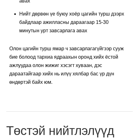
авах
Нийт дөрвөн үе буюу хоёр цагийн турш дээрх
байдлаар ажилласны дараагаар 15-30
минутын урт завсарлага авах
Олон цагийн турш ямар ч завсарлагагүйгээр сууж
бие болоод тархиа ядраахын оронд хийх ёстой
ажлуудаа олон жижиг хэсэгт хуваан, дэс
дараатайгаар хийх нь илүү хялбар бас үр дүн
өндөртэй байх юм.
Төстэй нийтлэлүүд