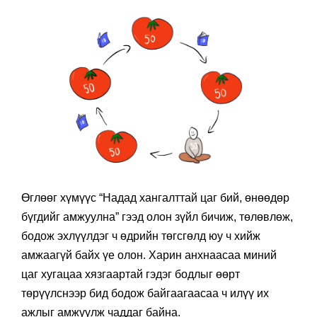
Өглөөг хүмүүс “Надад хангалттай цаг бий, өнөөдөр
бүгдийг амжуулна” гээд олон зүйл бичиж, төлөвлөж,
бодож эхлүүлдэг ч өдрийн төгсгөлд юу ч хийж
амжаагүй байх үе олон. Харин анхнаасаа миний
цаг хугацаа хязгаартай гэдэг бодлыг өөрт
төрүүлснээр бид бодож байгаагаасаа ч илүү их
ажлыг амжуулж чаддаг байна.