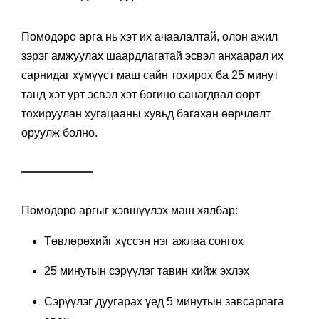
Помодоро арга нь хэт их ачаалалтай, олон ажил
зэрэг амжуулах шаардлагатай эсвэл анхаарал их
сарнидаг хүмүүст маш сайн тохирох ба 25 минут
танд хэт урт эсвэл хэт богино санагдвал өөрт
тохируулан хугацааны хувьд багахан өөрчлөлт
оруулж болно.
Помодоро аргыг хэвшүүлэх маш хялбар:
Төвлөрөхийг хүссэн нэг ажлаа сонгох
25 минутын сэрүүлэг тавин хийж эхлэх
Сэрүүлэг дуугарах үед 5 минутын завсарлага