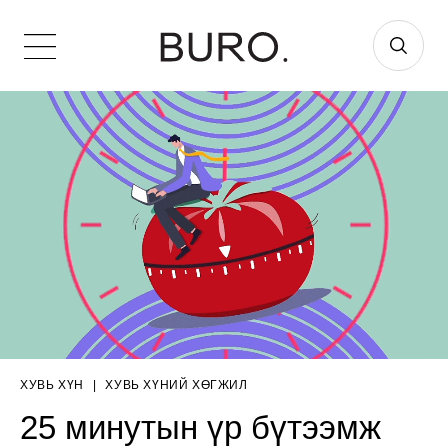
ХУВЬ ХҮН
|
ХУВЬ ХҮНИЙ ХӨГЖИЛ
25 минутын үр бүтээмж