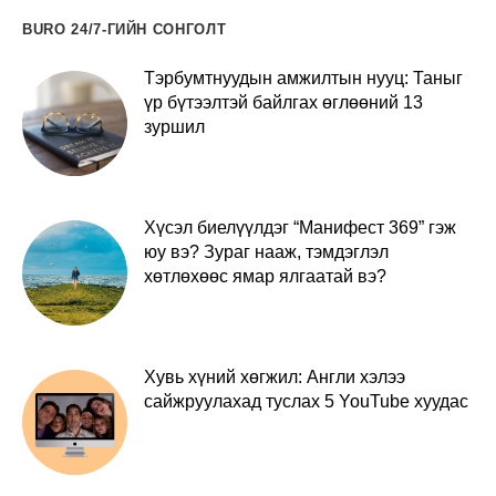
BURO 24/7-ГИЙН СОНГОЛТ
Тэрбумтнуудын амжилтын нууц: Таныг
үр бүтээлтэй байлгах өглөөний 13
зуршил
Хүсэл биелүүлдэг “Манифест 369” гэж
юу вэ? Зураг нааж, тэмдэглэл
хөтлөхөөс ямар ялгаатай вэ?
Хувь хүний хөгжил: Англи хэлээ
сайжруулахад туслах 5 YouTube хуудас