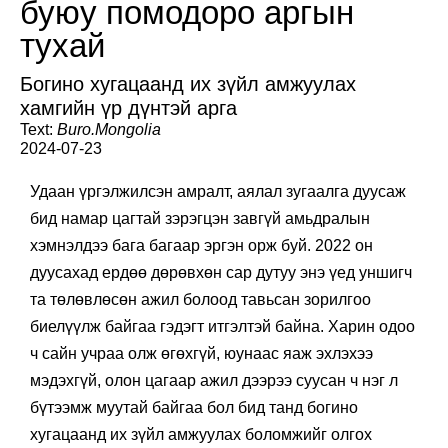
буюу помодоро аргын
тухай
Богино хугацаанд их зүйл амжуулах
хамгийн үр дүнтэй арга
Text:
Buro.Mongolia
2024-07-23
Удаан үргэлжилсэн амралт, аялал зугаалга дуусаж
бид намар цагтай зэрэгцэн завгүй амьдралын
хэмнэлдээ бага багаар эргэн орж буй. 2022 он
дуусахад ердөө дөрөвхөн сар дутуу энэ үед уншигч
та төлөвлөсөн ажил болоод тавьсан зорилгоо
биелүүлж байгаа гэдэгт итгэлтэй байна. Харин одоо
ч сайн учраа олж өгөхгүй, юунаас яаж эхлэхээ
мэдэхгүй, олон цагаар ажил дээрээ суусан ч нэг л
бүтээмж муутай байгаа бол бид танд богино
хугацаанд их зүйл амжуулах боломжийг олгох