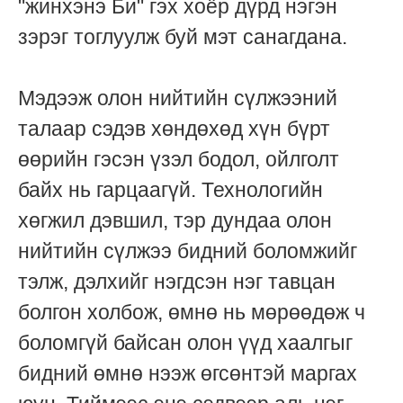
"жинхэнэ Би" гэх хоёр дүрд нэгэн
зэрэг тоглуулж буй мэт санагдана.
Мэдээж олон нийтийн сүлжээний
талаар сэдэв хөндөхөд хүн бүрт
өөрийн гэсэн үзэл бодол, ойлголт
байх нь гарцаагүй. Технологийн
хөгжил дэвшил, тэр дундаа олон
нийтийн сүлжээ бидний боломжийг
тэлж, дэлхийг нэгдсэн нэг тавцан
болгон холбож, өмнө нь мөрөөдөж ч
боломгүй байсан олон үүд хаалгыг
бидний өмнө нээж өгсөнтэй маргах