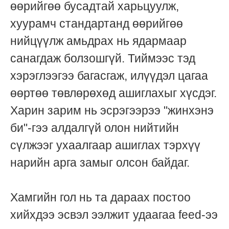
өөрийгөө бусадтай харьцуулж,
хуурамч стандартанд өөрийгөө
нийцүүлж амьдрах нь ядармаар
санагдаж болзошгүй. Тиймээс тэд
хэрэглээгээ багасгаж, илүүдэл цагаа
өөртөө төвлөрөхөд ашиглахыг хүсдэг.
Харин зарим нь эсрэгээрээ "жинхэнэ
би"-гээ алдалгүй олон нийтийн
сүлжээг ухаалгаар ашиглах тэрхүү
нарийн арга замыг олсон байдаг.
Хамгийн гол нь та дараах постоо
хийхдээ эсвэл ээлжит удаагаа feed-ээ