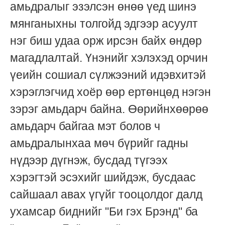
амьдралыг эзэлсэн өнөө үед шинэ
мянганыхны толгойд эдгээр асуулт
нэг биш удаа орж ирсэн байх өндөр
магадлалтай. Үнэнийг хэлэхэд орчин
үеийн сошиал сүлжээний идэвхитэй
хэрэглэгчид хоёр өөр ертөнцөд нэгэн
зэрэг амьдарч байна. Өөрийнхөөрөө
амьдарч байгаа мэт болов ч
амьдралынхаа мөч бүрийг гадны
нүдээр дүгнэж, бусдад түгээх
хэрэгтэй эсэхийг шийдэж, бусдаас
сайшаал авах үгүйг тооцолдог далд
ухамсар биднийг "Би гэх Брэнд" ба