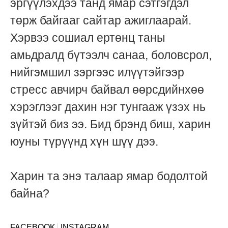
эргүүлэхдээ танд ямар сэтгэгдэл
төрж байгааг сайтар ажиглаарай.
Хэрвээ сошиал ертөнц таны
амьдралд бүтээлч санаа, боловсрол,
нийгэмшил зэргээс илүүтэйгээр
стресс авчирч байвал өөрсдийнхөө
хэрэглээг дахин нэг тунгааж үзэх нь
зүйтэй биз ээ. Бид брэнд биш, харин
юуны түрүүнд хүн шүү дээ.
Харин та энэ талаар ямар бодолтой
байна?
FACEBOOK
INSTAGRAM