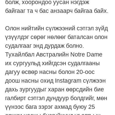
болж, хоорондоо уусан нэгдэж
байгааг та ч бас анзаарч байгаа байх.
Олон нийтийн сүлжээний сэтгэл зүйд
үзүүлдэг сөрөг нөлөөг баталсан олон
судалгааг энд дурдаж болно.
Тухайлбал Австралийн Notre Dame
их сургуульд хийгдсэн судалгааны
дагуу өсвөр насны болон 20-оос
доош насны охид Instagram сүлжээн
дахь зургуудыг харан өөрсдийн бие
галбирт сэтгэл дундуур болдгийг, мөн
үүнээс бага зэрэг ахмад буюу 25