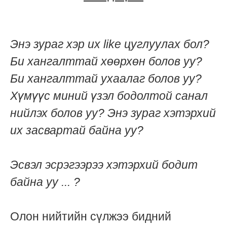
Энэ зураг хэр их like цуглуулах бол?
Би хангалттай хөөрхөн болов уу?
Би хангалттай ухаалаг болов уу?
Хүмүүс миний үзэл бодолтой санал
нийлэх болов уу? Энэ зураг хэтэрхий
их засвартай байна уу?
Эсвэл эсрэгээрээ хэтэрхий бодит
байна уу ... ?
Олон нийтийн сүлжээ бидний