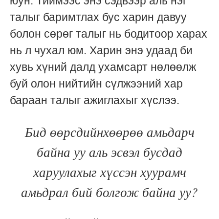
юун. Тиймээс энэ сэдвээр аль нэг
талыг баримтлах бус харин давуу
болон сөрөг талыг нь бодитоор харах
нь л чухал юм. Харин энэ удаад би
хувь хүний далд ухамсарт нөлөөлж
буй олон нийтийн сүлжээний хар
бараан талыг ажиглахыг хүслээ.
Бид өөрсдийнхөөрөө амьдарч
байна уу аль эсвэл бусдад
харуулахыг хүссэн хуурамч
амьдрал бий болгож байна уу?