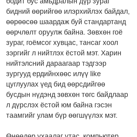
бодит бус амьдралын дүр зураг
бидний өөрийгөө илэрхийлэх байдал,
өөрөөсөө шаардаж буй стандартанд
өөрчлөлт оруулж байна. Зөвхөн гоё
зураг, гоёмсог хувцас, тансаг хоол
зэргийг л нийтлэх ёстой мэт. Харин
нийтэлсний дараагаар тэдгээр
зургууд ердийнхөөс илүү like
цуглуулах үед бид өөрсдийгөө
бусдын нүдэнд зөвхөн төгс байдлаар
л дүрслэх ёстой юм байна гэсэн
таамгийг улам бүр өөгшүүлэх мэт.
Өнөөдөр ухаалаг утас, компьютер,