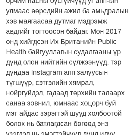
орчим насны бүсгүйчүүд уг апп-ын
улмаас өөрсдийн ажил ба амьдралын
хэв маягаасаа дутмаг мэдрэмж
авдгийг тогтоосон байдаг. Мөн 2017
онд хийгдсэн Их Британийн Public
Health байгууллагын судалгааны үр
дүнд олон нийтийн сүлжээнүүд, тэр
дундаа Instagram апп залуусын
түгшүүр, сэтгэлийн хямрал,
нойргүйдэл, гадаад төрхийн талаарх
санаа зовнил, юмнаас хоцорч буй
мэт айдас зэрэгтэй шууд холбоотой
болох нь батлагдсан бөгөөд энэ
үзэгдэл нь эмэгтэйчүүд дунд илүү