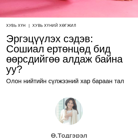
ХУВЬ ХҮН
|
ХУВЬ ХҮНИЙ ХӨГЖИЛ
Эргэцүүлэх сэдэв:
Сошиал ертөнцөд бид
өөрсдийгөө алдаж байна
уу?
Олон нийтийн сүлжээний хар бараан тал
Ө.Тодгэрэл