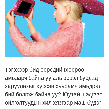
Тэгэхээр бид өөрсдийнхөөрөө
амьдарч байна уу аль эсвэл бусдад
харуулахыг хүссэн хуурамч амьдрал
бий болгож байна уу? Юутай ч эдгээр
ойлголтуудын хил хязгаар маш бүдэг