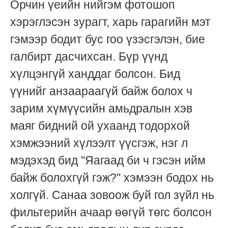
Орчин үеийн нийгэм фотошоп
хэрэглэсэн зурагт, харь гарагийн мэт
гэмээр бодит бус гоо үзэсгэлэн, бие
галбирт дасчихсан. Бүр үүнд
хүлцэнгүй ханддаг болсон. Бид
үүнийг анзаараагүй байж болох ч
зарим хүмүүсийн амьдралын хэв
маяг бидний ой ухаанд тодорхой
хэмжээний хүлээлт үүсгэж, нэг л
мэдэхэд бид "Яагаад би ч гэсэн ийм
байж болохгүй гэж?" хэмээн бодох нь
холгүй. Санаа зовоож буй гол зүйл нь
фильтерийн ачаар өөгүй төгс болсон