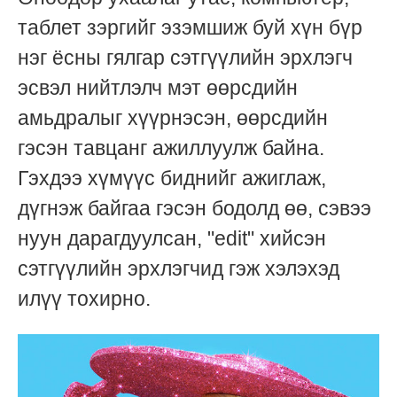
таблет зэргийг эзэмшиж буй хүн бүр
нэг ёсны гялгар сэтгүүлийн эрхлэгч
эсвэл нийтлэлч мэт өөрсдийн
амьдралыг хүүрнэсэн, өөрсдийн
гэсэн тавцанг ажиллуулж байна.
Гэхдээ хүмүүс биднийг ажиглаж,
дүгнэж байгаа гэсэн бодолд өө, сэвээ
нуун дарагдуулсан, "edit" хийсэн
сэтгүүлийн эрхлэгчид гэж хэлэхэд
илүү тохирно.