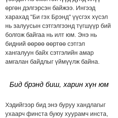
өргөн дэлгэрсэн байжээ. Ингээд
харахад "Би гэх Брэнд" үүсгэх хүсэл
нь залуусын сэтгэлгээнд түгшүүр бий
болгож байгаа нь илт юм. Энэ нь
бидний өөрөө өөртөө сэтгэл
хангалуун байх сэтгэлийн амар
амгалан байдлыг үймүүлж байна.
Бид брэнд биш, харин хүн юм
Хэдийгээр бид энэ буруу хандлагыг
ухаарч финста буюу хуурамч инста,