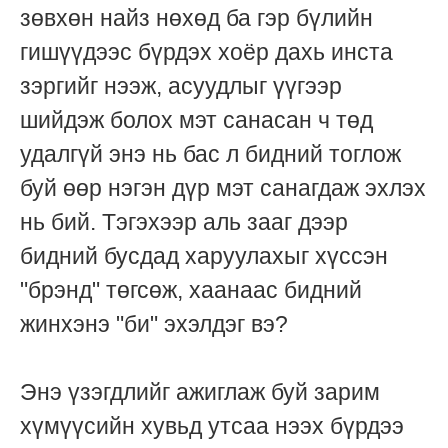
зөвхөн найз нөхөд ба гэр бүлийн
гишүүдээс бүрдэх хоёр дахь инста
зэргийг нээж, асуудлыг үүгээр
шийдэж болох мэт санасан ч төд
удалгүй энэ нь бас л бидний тоглож
буй өөр нэгэн дүр мэт санагдаж эхлэх
нь бий. Тэгэхээр аль зааг дээр
бидний бусдад харуулахыг хүссэн
"брэнд" төгсөж, хаанаас бидний
жинхэнэ "би" эхэлдэг вэ?
Энэ үзэгдлийг ажиглаж буй зарим
хүмүүсийн хувьд утсаа нээх бүрдээ