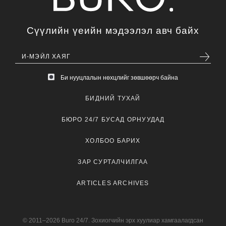
Сүүлийн үеийн мэдээлэл авч байх
Би нууцлалын нөхцлийг зөвшөөрч байна
БИДНИЙ ТУХАЙ
БЮРО 24/7 БУСАД ОРНУУДАД
ХОЛБОО БАРИХ
ЗАР СУРТАЛЧИЛГАА
ARTICLES ARCHIVES
© 2011–2026 Buro 24/7. Зохиогчийн эрх хуулиар хамгаалагдсан