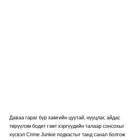
Даваа гараг бүр хамгийн цуутай, нууцлаг, айдас
төрүүлэм бодит гэмт хэргүүдийн талаар сонсохыг
хүсвэл Crime Junkie подкастыг танд санал болгож