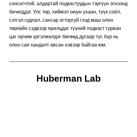
сонсогчтой, алдартай подкастуудын тэргүүн эгнээнд
бичигддэг. Улс төр, хиймэл оюун ухаан, түүх соёл,
сэтгэл судлал, сансар огторгуй гээд маш олон
төрлийн сэдвээр ярилцдаг түүний подкаст гурван
цаг орчим үргэлжилдэг бөгөөд дугаар тус бүр нь
олон сая хандалт авсан хэвээр байгаа юм.
Huberman Lab