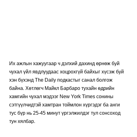
Их ажлын хажуугаар ч дэлхий дахинд өрнөж буй
чухал үйл явдлуудаас хоцрохгүй байхыг хүсэж буй
хэн бүхэнд The Daily подкастыг санал болгож
байна. Хөтлөгч Майкл Барбаро тухайн өдрийн
хамгийн чухал мэдээг New York Times сонины
сэтгүүлчидтэй хамтран тоймлон хүргэдэг ба анги
тус бүр нь 25-45 минут үргэлжилдэг тул сонсоход
тун хялбар.