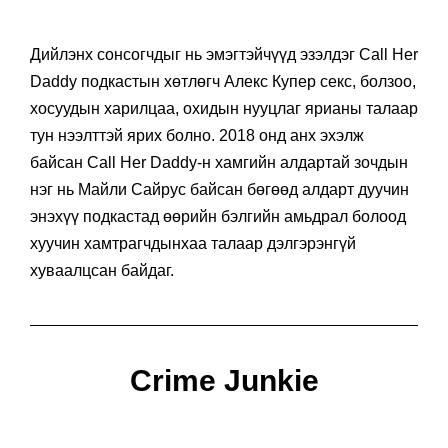
Дийлэнх сонсогчдыг нь эмэгтэйчүүд эзэлдэг Call Her
Daddy подкастын хөтлөгч Алекс Купер секс, болзоо,
хосуудын харилцаа, охидын нууцлаг ярианы талаар
тун нээлттэй ярих болно. 2018 онд анх эхэлж
байсан Call Her Daddy-н хамгийн алдартай зочдын
нэг нь Майли Сайрус байсан бөгөөд алдарт дуучин
энэхүү подкастад өөрийн бэлгийн амьдрал болоод
хуучин хамтрагчдынхаа талаар дэлгэрэнгүй
хуваалцсан байдаг.
Crime Junkie