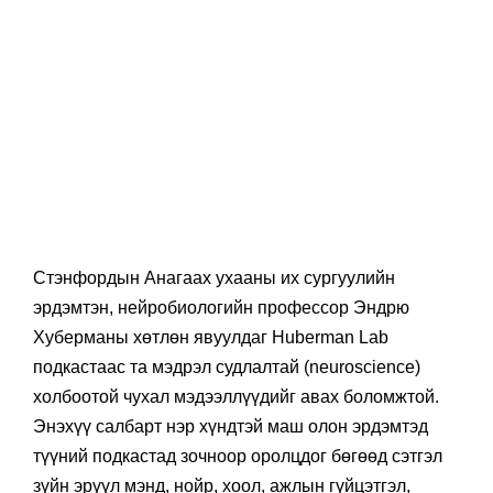
Стэнфордын Анагаах ухааны их сургуулийн
эрдэмтэн, нейробиологийн профессор Эндрю
Хуберманы хөтлөн явуулдаг Huberman Lab
подкастаас та мэдрэл судлалтай (neuroscience)
холбоотой чухал мэдээллүүдийг авах боломжтой.
Энэхүү салбарт нэр хүндтэй маш олон эрдэмтэд
түүний подкастад зочноор оролцдог бөгөөд сэтгэл
зүйн эрүүл мэнд, нойр, хоол, ажлын гүйцэтгэл,