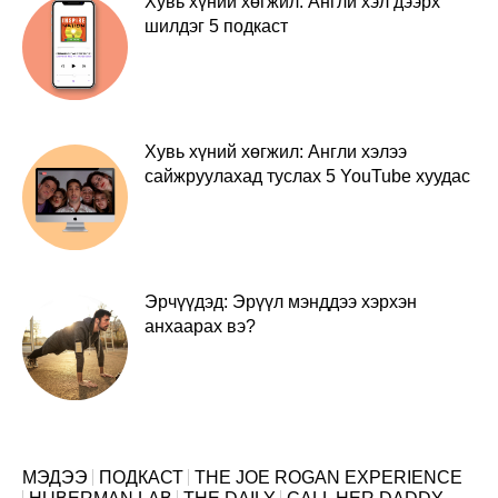
Хувь хүний хөгжил: Англи хэл дээрх
шилдэг 5 подкаст
Хувь хүний хөгжил: Англи хэлээ
сайжруулахад туслах 5 YouTube хуудас
Эрчүүдэд: Эрүүл мэнддээ хэрхэн
анхаарах вэ?
МЭДЭЭ
ПОДКАСТ
THE JOE ROGAN EXPERIENCE