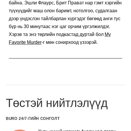
байна. Эшли Флаурс, Брит Прават нар гэмт хэргийн
түүхүүдийг маш олон баримт, нотолгоо, судалгаан
дээр үндэслэн тайлбарлан хүргэдэг бөгөөд анги тус
бүр нь 30 минутаас нэг цаг орчим үргэлжилдэг.
Хэрэв та энэ төрлийн подкастад дуртай бол
My
Favorite Murder
-г мөн сонирхоод үзээрэй.
Төстэй нийтлэлүүд
BURO 24/7-ГИЙН СОНГОЛТ