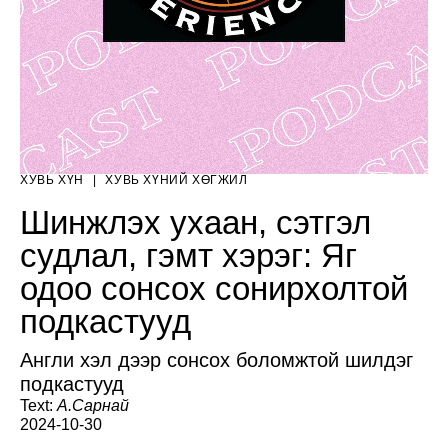
ХУВЬ ХҮН
|
ХУВЬ ХҮНИЙ ХӨГЖИЛ
Шинжлэх ухаан, сэтгэл
судлал, гэмт хэрэг: Яг
одоо сонсох сонирхолтой
подкастууд
Англи хэл дээр сонсох боломжтой шилдэг
подкастууд
Text:
А.Сарнай
2024-10-30