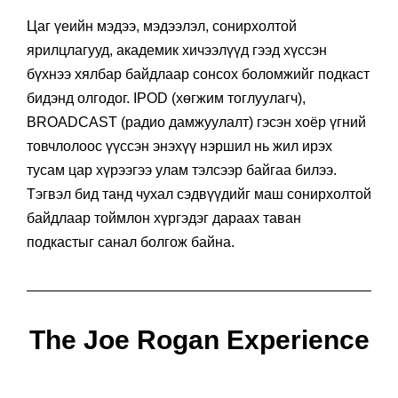
Цаг үеийн мэдээ, мэдээлэл, сонирхолтой
ярилцлагууд, академик хичээлүүд гээд хүссэн
бүхнээ хялбар байдлаар сонсох боломжийг подкаст
бидэнд олгодог. IPOD (хөгжим тоглуулагч),
BROADCAST (радио дамжуулалт) гэсэн хоёр үгний
товчлолоос үүссэн энэхүү нэршил нь жил ирэх
тусам цар хүрээгээ улам тэлсээр байгаа билээ.
Тэгвэл бид танд чухал сэдвүүдийг маш сонирхолтой
байдлаар тоймлон хүргэдэг дараах таван
подкастыг санал болгож байна.
The Joe Rogan Experience