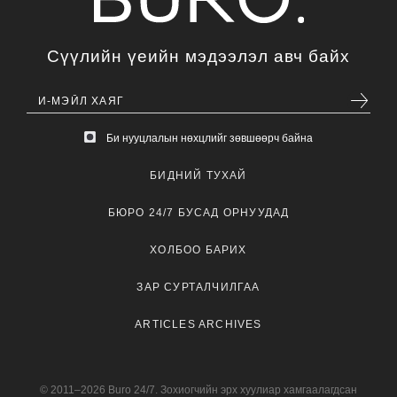
Сүүлийн үеийн мэдээлэл авч байх
Би нууцлалын нөхцлийг зөвшөөрч байна
БИДНИЙ ТУХАЙ
БЮРО 24/7 БУСАД ОРНУУДАД
ХОЛБОО БАРИХ
ЗАР СУРТАЛЧИЛГАА
ARTICLES ARCHIVES
© 2011–2026 Buro 24/7. Зохиогчийн эрх хуулиар хамгаалагдсан