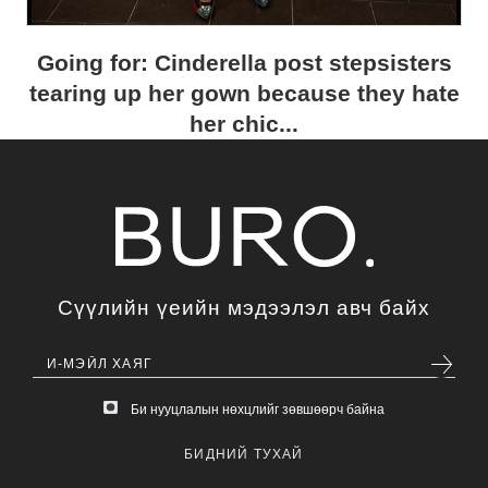
Going for: Cinderella post stepsisters
tearing up her gown because they hate
her chic...
Сүүлийн үеийн мэдээлэл авч байх
Би нууцлалын нөхцлийг зөвшөөрч байна
БИДНИЙ ТУХАЙ