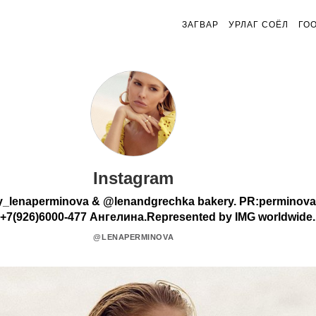
ЗАГВАР
УРЛАГ СОЁЛ
ГО
Instagram
y_lenaperminova & @lenandgrechka bakery. PR:perminov
+7(926)6000-477 Ангелина.Represented by IMG worldwide.
@LENAPERMINOVA