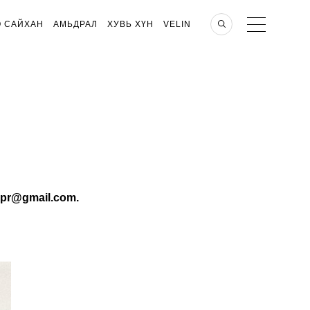
О САЙХАН
АМЬДРАЛ
ХУВЬ ХҮН
VELIN
apr@gmail.com.