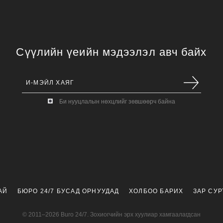
Сүүлийн үеийн мэдээлэл авч байх
Би нууцлалын нөхцлийг зөвшөөрч байна
АЙ
БЮРО 24/7 БУСАД ОРНУУДАД
ХОЛБОО БАРИХ
ЗАР СУ
© 2011–2026 Buro 24/7. Зохиогчийн эрх хуулиар хамгаалагдсан