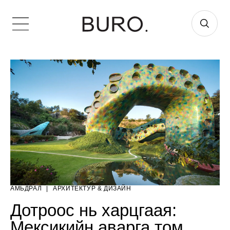
АМЬДРАЛ
|
AРХИТЕКТУР & ДИЗАЙН
Дотроос нь харцгаая:
Мексикийн аварга том