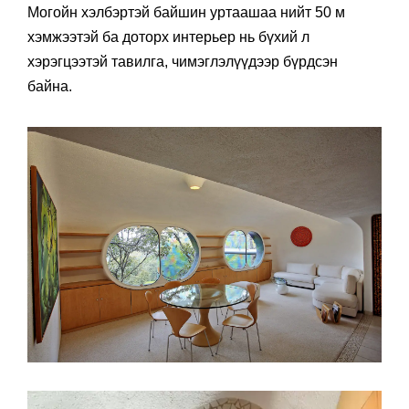
Могойн хэлбэртэй байшин уртаашаа нийт 50 м
хэмжээтэй ба доторх интерьер нь бүхий л
хэрэгцээтэй тавилга, чимэглэлүүдээр бүрдсэн
байна.