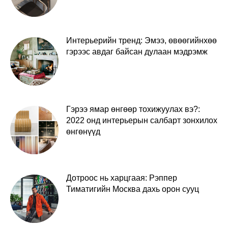
Интерьерийн тренд: Эмээ, өвөөгийнхөө
гэрээс авдаг байсан дулаан мэдрэмж
Гэрээ ямар өнгөөр тохижуулах вэ?:
2022 онд интерьерын салбарт зонхилох
өнгөнүүд
Дотроос нь харцгаая: Рэппер
Тиматигийн Москва дахь орон сууц