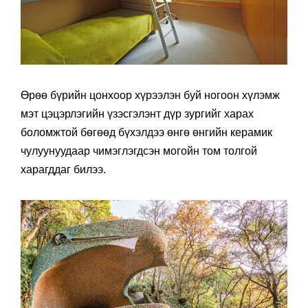
Өрөө бүрийн цонхоор хүрээлэн буй ногоон хүлэмж
мэт цэцэрлэгийн үзэсгэлэнт дүр зургийг харах
боломжтой бөгөөд бүхэлдээ өнгө өнгийн керамик
чулуунуудаар чимэглэгдсэн могойн том толгой
харагддаг билээ.