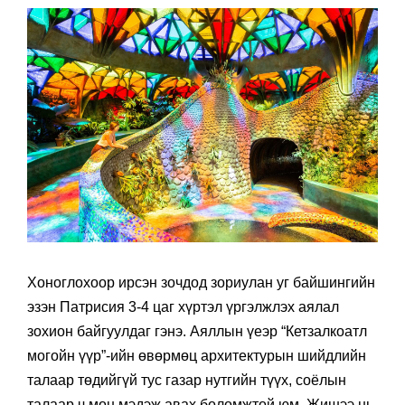
Хоноглохоор ирсэн зочдод зориулан уг байшингийн
эзэн Патрисия 3-4 цаг хүртэл үргэлжлэх аялал
зохион байгуулдаг гэнэ. Аяллын үеэр “Кетзалкоатл
могойн үүр”-ийн өвөрмөц архитектурын шийдлийн
талаар төдийгүй тус газар нутгийн түүх, соёлын
талаар ч мөн мэдэж авах боломжтой юм. Жишээ нь