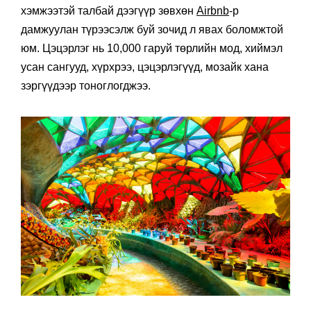
хэмжээтэй талбай дээгүүр зөвхөн
Airbnb
-р
дамжуулан түрээсэлж буй зочид л явах боломжтой
юм. Цэцэрлэг нь 10,000 гаруй төрлийн мод, хиймэл
усан сангууд, хүрхрээ, цэцэрлэгүүд, мозайк хана
зэргүүдээр тоноглогджээ.