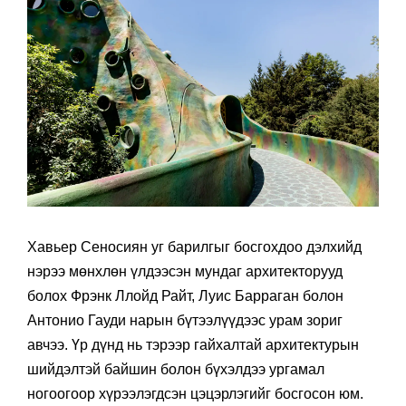
Хавьер Сеносиян уг барилгыг босгохдоо дэлхийд
нэрээ мөнхлөн үлдээсэн мундаг архитекторууд
болох Фрэнк Ллойд Райт, Луис Барраган болон
Антонио Гауди нарын бүтээлүүдээс урам зориг
авчээ. Үр дүнд нь тэрээр гайхалтай архитектурын
шийдэлтэй байшин болон бүхэлдээ ургамал
ногоогоор хүрээлэгдсэн цэцэрлэгийг босгосон юм.