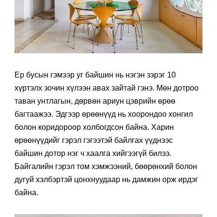
Ер бусын гэмээр уг байшин нь нэгэн зэрэг 10
хүртэлх зочин хүлээн авах зайтай гэнэ. Мөн дотроо
таван унтлагын, дөрвөн ариун цэврийн өрөө
багтаажээ. Эдгээр өрөөнүүд нь хоорондоо хонгил
болон коридороор холбогдсон байна. Харин
өрөөнүүдийг гэрэл гэгээтэй байлгах үүднээс
байшин дотор нэг ч хаалга хийгээгүй билээ.
Байгалийн гэрэл том хэмжээний, бөөрөнхий болон
дугуй хэлбэртэй цонхнуудаар нь дамжин орж ирдэг
байна.