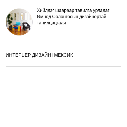
Хийлдэг шаараар тавилга урладаг
Өмнөд Солонгосын дизайнертай
танилцацгаая
ИНТЕРЬЕР ДИЗАЙН
МЕКСИК