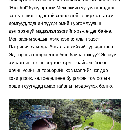
“Huichol” буюу эртний Мексикийн уугуул иргэдийн
зан заншил, тэдэнтэй холбоотой сонирхол татам
домгууд, тэдний түүдэг эмийн ургамлуудын
дэлгэрэнгүй мэдээлэл зэргийг ярьж өгдөг байна.
Мөн зарим зочдын хэлснээр аяллын эцэст
Патрисия хамтдаа бясалгал хийхийг урьдаг гэнэ.
Эдгээр нь сонирхолтой биш байна гэж үү? Энэхүү
амралтын цэг нь өөртөө зэрлэг байгаль болон
орчин үеийн интерьерийн хэв маягийг нэг дор
зохицлоож, хөл хөдөлгөөн буцалсан том хотын
оршин суугчдад амар тайвныг мэдрүүлэх болно.