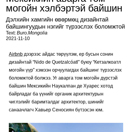
могойн хэлбэртэй байшин
Дэлхийн хамгийн өвөрмөц дизайнтай
байшингуудын нэгийг түрээслэх боломжтой
Text:
Buro.Mongolia
2021-11-10
Airbnb
дээрээс айдас төрүүлэм, ер бусын сонин
дизайнтай “Nido de Quetzalcóatl” буюу “Кетзалкоатл
могойн үүр” хэмээн орчуулагдах байшинг түрээслэх
боломжтой болжээ. Уг аварга том могойн дүрстэй
байшин Мексикийн Наукалпан де Хуарес хотод
байрладаг ба үүнийг органик архитектурын
чиглэлийг баримталдаг архитектор, шинийг
санаачлагч Хавьер Сеносиян бүтээсэн юм.