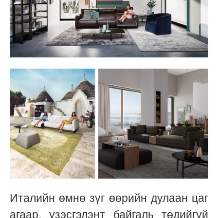
Италийн өмнө зүг өөрийн дулаан цаг
агаар, үзэсгэлэнт байгаль төдийгүй