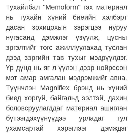
Тухайлбал "Memoform" гэх материал
нь тухайн хүний биеийн хэлбэрт
дасан зохицохын зэрэгцээ нуруу
нугасанд дэмжлэг үзүүлж, цусны
эргэлтийг төгс ажиллуулахад туслан
дээд зэргийн тав тухыг мэдрүүлдэг.
Үр дүнд нь яг л үүлэн дээр нойрссон
мэт амар амгалан мэдрэмжийг авна.
Түүнчлэн Magniflex брэнд нь хүний
биед хоргүй, байгальд ээлтэй, дахин
боловсруулагддаг материал ашиглан
бүтээгдэхүүнүүдээ урладаг тул
ухамсартай хэрэглээг дэмждэг