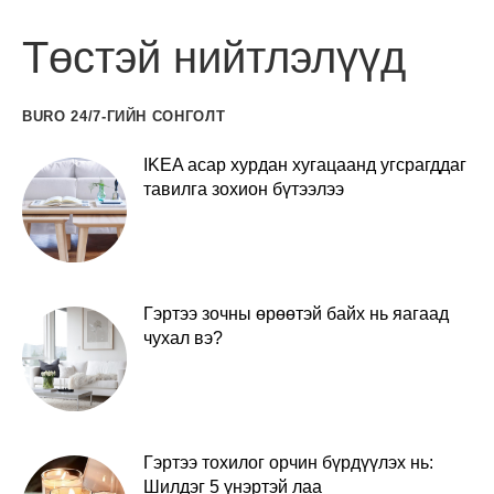
Төстэй нийтлэлүүд
BURO 24/7-ГИЙН СОНГОЛТ
IKEA асар хурдан хугацаанд угсрагддаг
тавилга зохион бүтээлээ
Гэртээ зочны өрөөтэй байх нь яагаад
чухал вэ?
Гэртээ тохилог орчин бүрдүүлэх нь:
Шилдэг 5 үнэртэй лаа