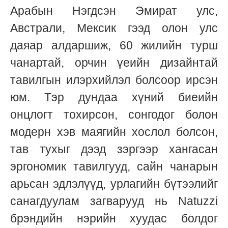
Арабын Нэгдсэн Эмират улс,
Австрали, Мексик гээд олон улс
даяар алдаршиж, 60 жилийн турш
чанартай, орчин үеийн дизайнтай
тавилгын илэрхийлэл болсоор ирсэн
юм. Тэр дундаа хүний биеийн
онцлогт тохирсон, сонгодог болон
модерн хэв маягийн хослол болсон,
тав тухыг дээд зэргээр хангасан
эргономик тавилгууд, сайн чанарын
арьсан эдлэлүүд, урлагийн бүтээлийг
санагдуулам загварууд нь Natuzzi
брэндийн нэрийн хуудас болдог