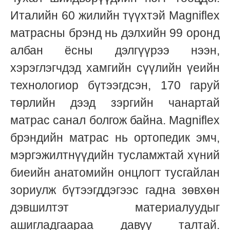
Италийн 60 жилийн түүхтэй Magniflex
матрасны брэнд нь дэлхийн 99 оронд
албан ёсны дэлгүүрээ нээн,
хэрэглэгчдэд хамгийн сүүлийн үеийн
технологиор бүтээгдсэн, 170 гаруй
төрлийн дээд зэргийн чанартай
матрас санал болгож байна. Magniflex
брэндийн матрас нь ортопедик эмч,
мэргэжилтнүүдийн тусламжтай хүний
биеийн анатомийн онцлогт тусгайлан
зориулж бүтээгддэгээс гадна зөвхөн
дэвшилтэт материалуудыг
ашигладгаараа давуу талтай.