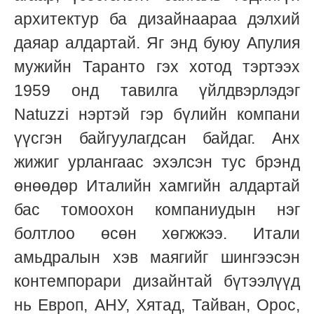
архитектур ба дизайнаараа дэлхий
даяар алдартай. Яг энд буюу Апулия
мужийн Таранто гэх хотод тэртээх
1959 онд тавилга үйлдвэрлэдэг
Natuzzi нэртэй гэр бүлийн компани
үүсгэн байгуулагдсан байдаг. Анх
жижиг урлангаас эхэлсэн тус брэнд
өнөөдөр Италийн хамгийн алдартай
бас томоохон компаниудын нэг
болтлоо өсөн хөгжжээ. Итали
амьдралын хэв маягийг шингээсэн
контемпорари дизайнтай бүтээлүүд
нь Европ, АНУ, Хятад, Тайван, Орос,