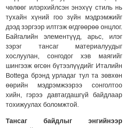
чөлөөг илэрхийлсэн энэхүү стиль нь
тухайн хүний гоо зүйн мэдрэмжийг
дээд зэргээр илтгэж өгдгөөрөө онцлог.
Байгалийн элементүүд, арьс, илэг
зэрэг тансаг материалуудыг
хослуулан, сонгодог хэв маягийг
шингээж өгсөн бүтээлүүдийг Италийн
Bottega брэнд урладаг тул та зөвхөн
өөрийн мэдрэмжээрээ сонголтоо
хийн, гэрээ давтагдашгүй байдлаар
тохижуулах боломжтой.
Тансаг байдлыг энгийнээр