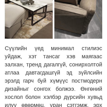
Сүүлийн үед минимал стилиэс
уйдаж, хэт тансаг хэв маягаас
залхан, тренд дагалгүй, сонирхолтой
атлаа давтагдашгүй эд зүйлсийн
эрэлд гарч буй хүмүүс постмодерн
дизайныг сонгох болжээ. Өнгөний
хослол болон хэлбэр дүрсийн хувьд
илүү өвөрмөц, уран сэтгэмж, эрх