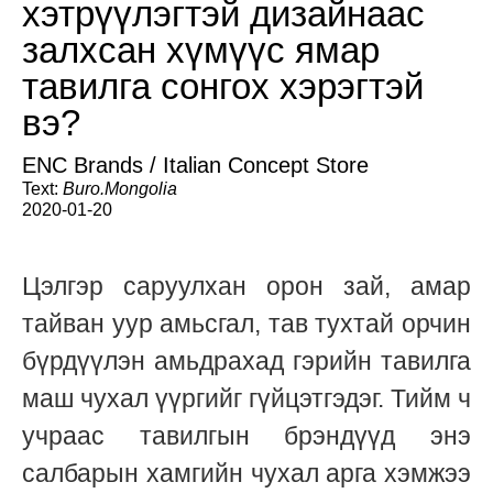
хэтрүүлэгтэй дизайнаас
залхсан хүмүүс ямар
тавилга сонгох хэрэгтэй
вэ?
ENC Brands / Italian Concept Store
Text:
Buro.Mongolia
2020-01-20
Цэлгэр саруулхан орон зай, амар
тайван уур амьсгал, тав тухтай орчин
бүрдүүлэн амьдрахад гэрийн тавилга
маш чухал үүргийг гүйцэтгэдэг. Тийм ч
учраас тавилгын брэндүүд энэ
салбарын хамгийн чухал арга хэмжээ