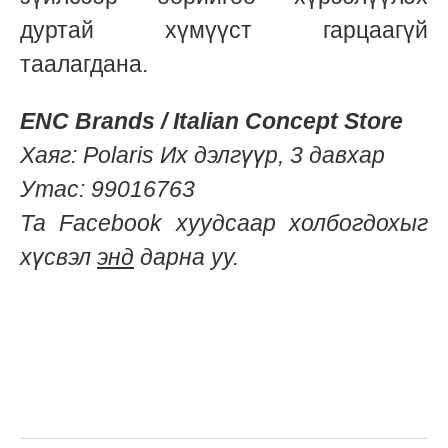
дуртай хүмүүст гарцаагүй
таалагдана.
ENC Brands / Italian Concept Store
Хаяг: Polaris Их дэлгүүр, 3 давхар
Утас: 99016763
Та Facebook хуудсаар холбогдохыг
хүсвэл
энд
дарна уу.