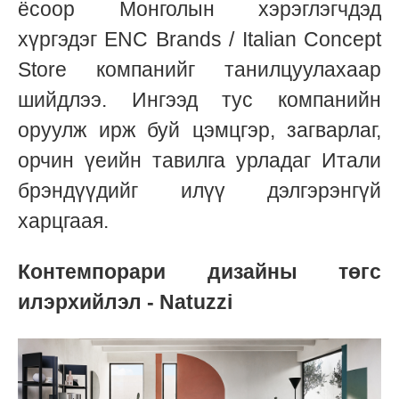
ёсоор Монголын хэрэглэгчдэд
хүргэдэг ENC Brands / Italian Concept
Store компанийг танилцуулахаар
шийдлээ. Ингээд тус компанийн
оруулж ирж буй цэмцгэр, загварлаг,
орчин үеийн тавилга урладаг Итали
брэндүүдийг илүү дэлгэрэнгүй
харцгаая.
Контемпорари дизайны төгс
илэрхийлэл - Natuzzi