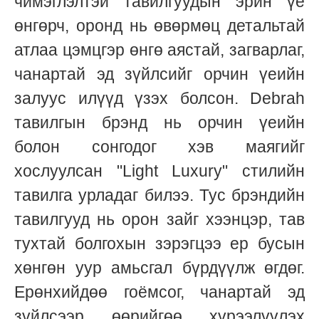
чимэглэлтэй тавилгуудын эрин үе
өнгөрч, оронд нь өвөрмөц детальтай
атлаа цэмцгэр өнгө аястай, загварлаг,
чанартай эд зүйлсийг орчин үеийн
залуус илүүд үзэх болсон. Debrah
тавилгын брэнд нь орчин үеийн
болон сонгодог хэв маягийг
хослуулсан "Light Luxury" стилийн
тавилга урладаг билээ. Тус брэндийн
тавилгууд нь орон зайг хээнцэр, тав
тухтай болгохын зэрэгцээ ер бусын
хөнгөн уур амьсгал бүрдүүлж өгдөг.
Ерөнхийдөө гоёмсог, чанартай эд
зүйлсээр өөрийгөө хүрээлүүлэх