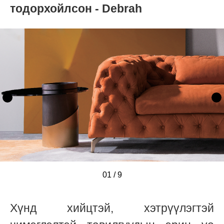
тодорхойлсон - Debrah
01
/
/
/
/
/
/
/
/
/
9
Хүнд хийцтэй, хэтрүүлэгтэй