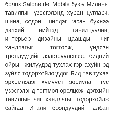
болох Salone del Mobile буюу Миланы
тавилгын үзэсгэлэнд хуран цугларч,
шинэ, содон, шилдэг гэсэн бүхнээ
дэлхий нийтэд танилцуулан,
интерьер дизайны цаашдын чиг
хандлагыг тогтоож, үндсэн
трендүүдийг дэлгэрүүлснээр бидний
ойрын жилүүдэд тухлах гэр ахуйн эд
зүйлс тодорхойлогддог. Бид тав тухаа
эрхэмлэдэг хүмүүст зориулан тус
үзэсгэлэнд тогтмол оролцож, дэлхийн
тавилгын чиг хандлагыг тодорхойлж
байгаа Итали брэндүүдийг албан