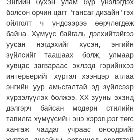
Энгийн бүхэн улам бүр үнэлэгдэх
болсон орчин цагт "тансаг дизайн" гэх
ойлголт ч үндсээрээ өөрчлөгдөж
байна. Хүмүүс байгаль дэлхийтэйгээ
уусан нэгдэхийг хүсэн, энгийн
зүйлсийг таашаах болж, улмаар
хувцас загвараас эхлээд гэрийнхээ
интерьерийг хүртэл хээнцэр атлаа
энгийн уур амьсгалтай эд зүйлсээр
хүрээлүүлэх болжээ. XX зууны эхэнд
дэлгэрч байсан модерн стилийн
тавилга хүмүүсийн энэ хэрэгцээг төгс
хангаж чаддаг учраас өнөөдрийг
хүртэл дизайны ертөнцөд эрэлттэй