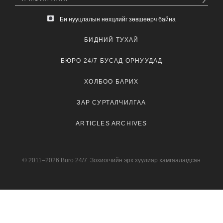
Би нууцлалын нөхцлийг зөвшөөрч байна
БИДНИЙ ТУХАЙ
БЮРО 24/7 БУСАД ОРНУУДАД
ХОЛБОО БАРИХ
ЗАР СУРТАЛЧИЛГАА
ARTICLES ARCHIVES
© 2011–2026 Buro 24/7. Зохиогчийн эрх хуулиар хамгаалагдсан