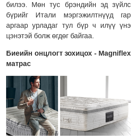
билээ. Мөн тус брэндийн эд зүйлс
бүрийг Итали мэргэжилтнүүд гар
аргаар урладаг тул бүр ч илүү үнэ
цэнэтэй болж өгдөг байгаа.
Биеийн онцлогт зохицох - Magniflex
матрас