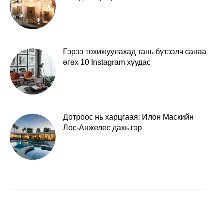
Гэрээ тохижуулахад тань бүтээлч санаа
өгөх 10 Instagram хуудас
Дотроос нь харцгаая: Илон Маскийн
Лос-Анжелес дахь гэр