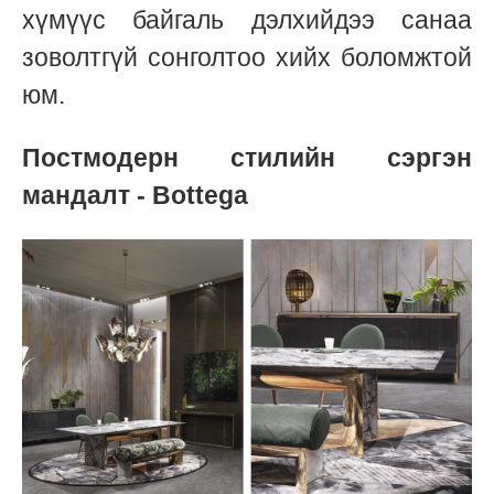
хүмүүс байгаль дэлхийдээ санаа
зоволтгүй сонголтоо хийх боломжтой
юм.
Постмодерн стилийн сэргэн
мандалт - Bottega