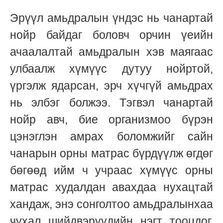
Эрүүл амьдралын үндэс нь чанартай
нойр байдаг боловч орчин үеийн
ачаалалтай амьдралын хэв маягаас
улбаалж хүмүүс дутуу нойртой,
үргэлж ядарсан, эрч хүчгүй амьдрах
нь элбэг болжээ. Тэгвэл чанартай
нойр авч, бие организмоо бүрэн
цэнэглэн амрах боломжийг сайн
чанарын орны матрас бүрдүүлж өгдөг
бөгөөд ийм ч учраас хүмүүс орны
матрас худалдан авахдаа нухацтай
хандаж, энэ сонголтоо амьдралынхаа
чухал шийдвэрүүдийн нэгт тооцдог.