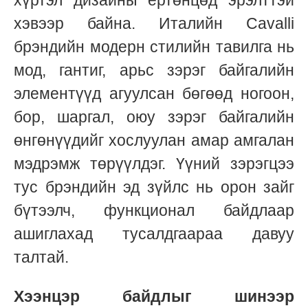
хэвээр байна. Италийн Cavalli
брэндийн модерн стилийн тавилга нь
мод, гантиг, арьс зэрэг байгалийн
элементүүд агуулсан бөгөөд ногоон,
бор, шаргал, оюу зэрэг байгалийн
өнгөнүүдийг хослуулан амар амгалан
мэдрэмж төрүүлдэг. Үүний зэрэгцээ
тус брэндийн эд зүйлс нь орон зайг
бүтээлч, функционал байдлаар
ашиглахад тусалдгаараа давуу
талтай.
Хээнцэр байдлыг шинээр