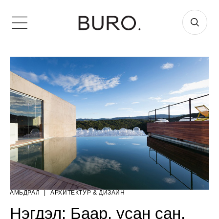
АМЬДРАЛ
|
AРХИТЕКТУР & ДИЗАЙН
Нэгдэл: Баар, усан сан,