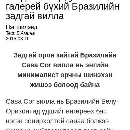
галерей бүхий Бразилийн
задгай вилла
Нэг шилэнд
Text:
Б.Амина
2015-08-10
Задгай орон зайтай Бразилийн
Casa Cor вилла нь энгийн
минималист орчны шинэхэн
жишээ болоод байна
Casa Cor вилла нь Бразилийн Белу-
Оризонтид үдшийг өнгөрөөх бас
нэгэн сонирхолтой санаа болжээ.