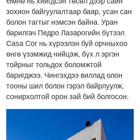
Өмнө нь хийгдсэн төсөл дээр сайн
зохион байгуулалтаар баар, усан сан
болон тагтыг нэмсэн байна. Уран
барилгач Педро Лазарогийн бүтээл
Casa Cor нь хүрээлэн буй орчныхоо
өнгө үзэмжид нийцэж, бүх л эргэн
тойрныг тольдох боломжтой
баригджээ. Чингэхдээ виллад олон
тооны шил болон гэрэл байрлуулж,
сонирхолтой орон зай бий болгосон.