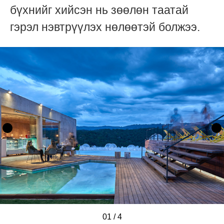
бүхнийг хийсэн нь зөөлөн таатай
гэрэл нэвтрүүлэх нөлөөтэй болжээ.
01
/
/
/
/
4