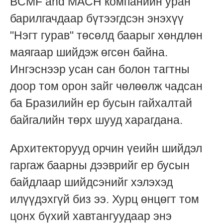
BCMF and MACH компанийн уран
барилгачдаар бүтээгдсэн энэхүү
"Нэгт гурав" төсөлд баарыг хөндлөн
маягаар шийдэж өгсөн байна.
Ингэснээр усан сан болон тагтны
доор том орон зайг чөлөөлж чадсан
ба Бразилийн ер бусын гайхалтай
байгалийн төрх шууд харагдана.
Архитекторууд орчин үеийн шийдэл
гаргаж баарны дээврийг ер бусын
байдлаар шийдсэнийг хэлэхэд
илүүдэхгүй биз ээ. Хурц өнцөгт том
цонx бүхий хавтангуудаар энэ