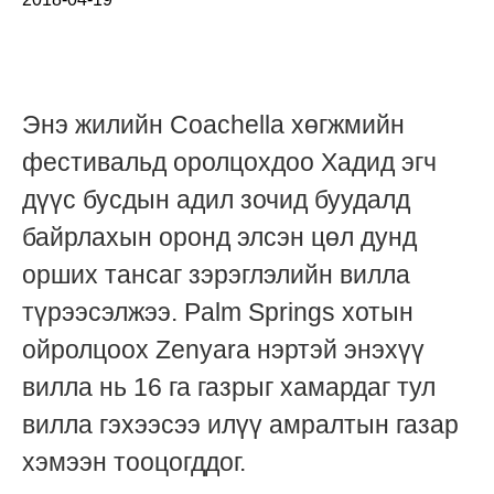
Энэ жилийн Coachella хөгжмийн
фестивальд оролцохдоо Хадид эгч
дүүс бусдын адил зочид буудалд
байрлахын оронд элсэн цөл дунд
орших тансаг зэрэглэлийн вилла
түрээсэлжээ. Palm Springs хотын
ойролцоох Zenyara нэртэй энэхүү
вилла нь 16 га газрыг хамардаг тул
вилла гэхээсээ илүү амралтын газар
хэмээн тооцогддог.