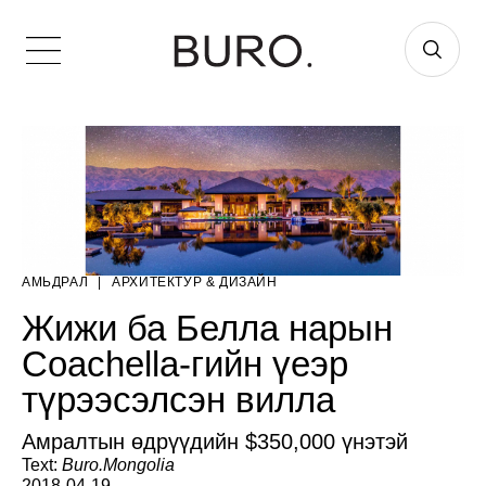
АМЬДРАЛ
|
AРХИТЕКТУР & ДИЗАЙН
Жижи ба Белла нарын
Coachella-гийн үеэр
түрээсэлсэн вилла
Амралтын өдрүүдийн $350,000 үнэтэй
Text:
Buro.Mongolia
2018-04-19