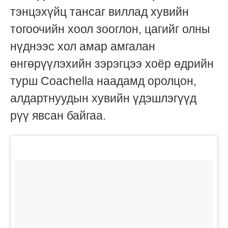
тэнцэхүйц тансаг виллад хувийн
тогоочийн хоол зооглон, цагийг олны
нүднээс хол амар амгалан
өнгөрүүлэхийн зэрэгцээ хоёр өдрийн
турш Coachella наадамд оролцон,
алдартнуудын хувийн үдэшлэгүүд
рүү явсан байгаа.