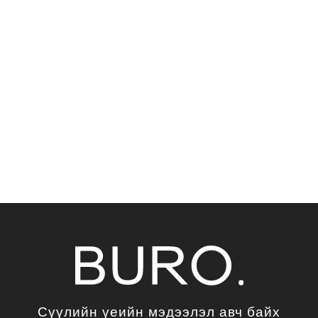
Сүүлийн үеийн мэдээлэл авч байх