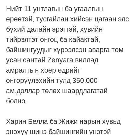
Нийт 11 унтлагын ба угаалгын
өрөөтэй, тусгайлан хийсэн цагаан элс
бүхий далайн эрэгтэй, хувийн
тийрэлтэт онгоц ба кайактай,
байшингуудыг хүрээлсэн аварга том
усан сантай Zenyara виллад
амралтын хоёр өдрийг
өнгөрүүлэхийн тулд 350,000
ам.доллар төлөх шаардлагатай
болно.
Харин Белла ба Жижи нарын хувьд
энэхүү шинэ байшингийн үнэтэй