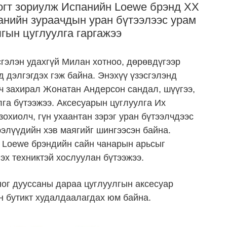
ногт зориулж Испанийн Loewe брэнд XX
анийн зураачдын уран бүтээлээс урам
гын цуглуулга гаргажээ
сгэлэн удахгүй Милан хотноо, дөрөвдүгээр
д дэлгэгдэх гэж байна. Энэхүү үзэсгэлэнд
ч захирал Жонатан Андерсон сандал, шүүгээ,
лга бүтээжээ. Аксесуарын цуглуулга Их
охиолч, гүн ухаантан зэрэг уран бүтээлчдээс
элүүдийн хэв маягийг шингээсэн байна.
г Loewe брэндийн сайн чанарын арьсыг
эх техниктэй хослуулан бүтээжээ.
ог дууссаны дараа
цуглуулгын аксесуар
н бутикт худалдаалагдах юм байна.