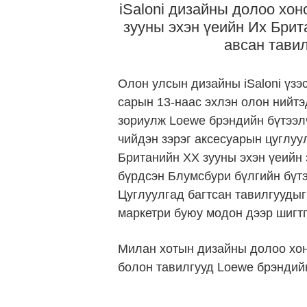
iSaloni дизайны долоо хо
зууны эхэн үеийн Их Брит
авсан тавил
Олон улсын дизайны iSaloni үзэ
сарын 13-наас эхлэн олон нийтэ
зориулж Loewe брэндийн бүтээл
чийдэн зэрэг аксесуарын цуглуу
Британийн XX зууны эхэн үеийн з
бүрдсэн Блумсбури бүлгийн бүтэ
Цуглуулгад багтсан тавилгууды
маркетри буюу модон дээр шигтг
Милан хотын дизайны долоо хон
болон тавилгууд Loewe брэндий