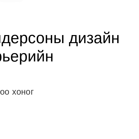
дерсоны дизайн
рьерийн
оо хоног