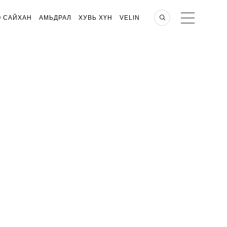
О САЙХАН
АМЬДРАЛ
ХУВЬ ХҮН
VELIN