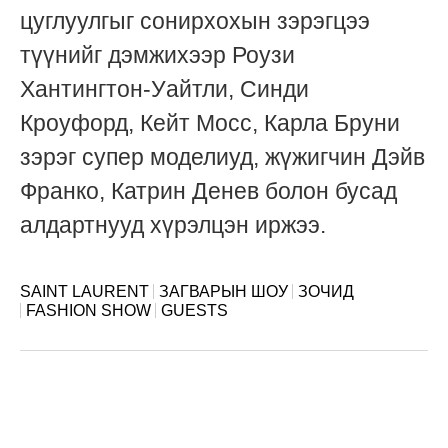
цуглуулгыг сонирхохын зэрэгцээ
түүнийг дэмжихээр Роузи
Хантингтон-Уайтли, Синди
Кроуфорд, Кейт Мосс, Карла Бруни
зэрэг супер моделиуд, жүжигчин Дэйв
Франко, Катрин Денев болон бусад
алдартнууд хүрэлцэн иржээ.
SAINT LAURENT
ЗАГВАРЫН ШОУ
ЗОЧИД
FASHION SHOW
GUESTS