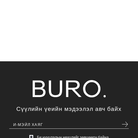
Сүүлийн үеийн мэдээлэл авч байх
Би нууцлалын нөхцлийг зөвшөөрч байна