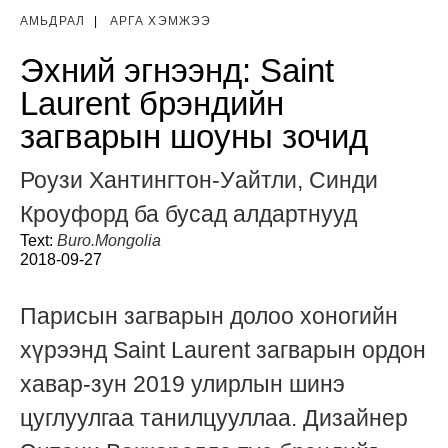
АМЬДРАЛ
|
АРГА ХЭМЖЭЭ
Эхний эгнээнд: Saint
Laurent брэндийн
загварын шоуны зочид
Роузи Хантингтон-Уайтли, Синди
Кроуфорд ба бусад алдартнууд
Text:
Buro.Mongolia
2018-09-27
Парисын загварын долоо хоногийн
хүрээнд Saint Laurent загварын ордон
хавар-зун 2019 улирлын шинэ
цуглуулгаа танилцууллаа. Дизайнер