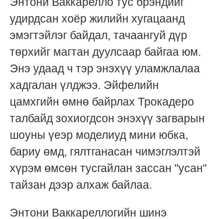
Энтони Ваккарелло тус брэндийг
удирдсан хоёр жилийн хугацаанд
эмэгтэйлэг байдал, тачаангуй дүр
төрхийг магтан дуулсаар байгаа юм.
Энэ удаад ч тэр энэхүү уламжлалаа
хадгалан үлджээ. Эйфелийн
цамхгийн өмнө байрлах Трокадеро
талбайд зохиогдсон энэхүү загварын
шоуны үеэр моделиуд мини юбка,
бариу өмд, гялтганасан чимэглэлтэй
хүрэм өмсөн тусгайлан зассан "усан"
тайзан дээр алхаж байлаа.
Энтони Ваккареллогийн шинэ