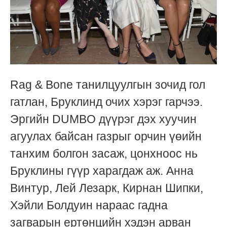
Rag & Bone танилцуулгын зочид гол
гатлан, Бруклинд очих хэрэг гарчээ.
Эргийн DUMBO дүүрэг дэх хуучин
агуулах байсан газрыг орчин үөийн
танхим болгон засаж, цонхноос нь
Бруклины гүүр харагдаж аж. Анна
Винтур, Лей Лезарк, Кирнан Шипки,
Хэйли Болдуин нараас гадна
загварын ертөнцийн хэдэн арван