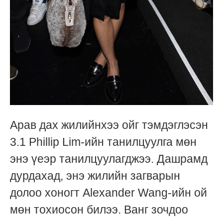
Арав дах жилийнхээ ойг тэмдэглэсэн
3.1 Phillip Lim-ийн танилцуулга мөн
энэ үеэр танилцуулагджээ. Дашрамд
дурдахад, энэ жилийн загварын
долоо хоногт Alexander Wang-ийн ой
мөн тохиосон билээ. Ванг зочдоо