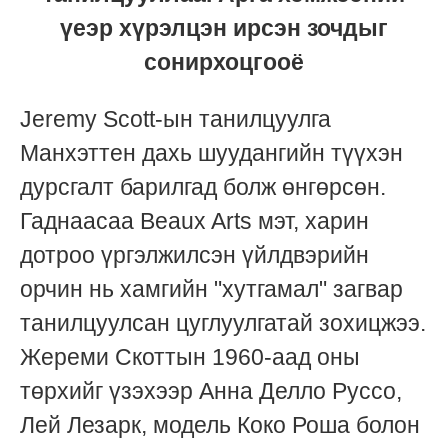
үеэр хүрэлцэн ирсэн зочдыг
сонирхоцгооё
Jeremy Scott-ын танилцуулга
Манхэттен дахь
шуудангийн
түүхэн
дурсгалт барилгад болж өнгөрсөн.
Гаднаасаа Beaux Arts мэт, харин
дотроо үргэлжилсэн үйлдвэрийн
орчин нь хамгийн "хутгамал" загвар
танилцуулсан цуглуулгатай зохицжээ.
Жереми Скоттын 1960-аад оны
төрхийг үзэхээр Анна Делло Руссо,
Лей Лезарк, модель Коко Роша болон