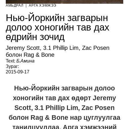
АМЬДРАЛ
|
АРГА ХЭМЖЭЭ
Нью-Йоркийн загварын
долоо хоногийн тав дах
өдрийн зочид
Jeremy Scott, 3.1 Phillip Lim, Zac Posen
болон Rag & Bone
Text:
Б.Амина
Зураг:
2015-09-17
Нью-Йоркийн загварын долоо
хоногийн тав дах өдөрт Jeremy
Scott, 3.1 Phillip Lim, Zac Posen
болон Rag & Bone нар цуглуулгаа
танилцууллаа. Арга хэмжээний