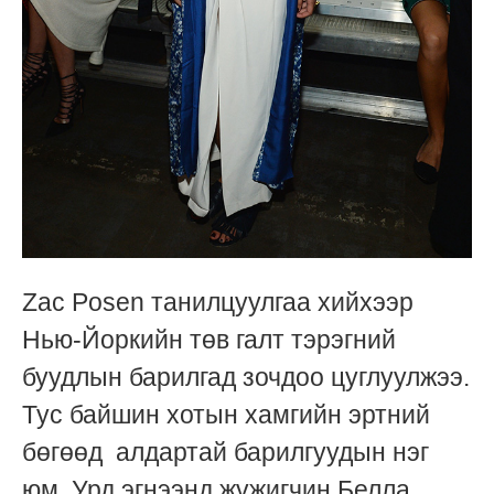
Zac Posen танилцуулгаа хийхээр
Нью-Йоркийн төв галт тэрэгний
буудлын барилгад зочдоо цуглуулжээ.
Тус байшин хотын хамгийн эртний
бөгөөд алдартай барилгуудын нэг
юм. Урд эгнээнд жүжигчин Белла