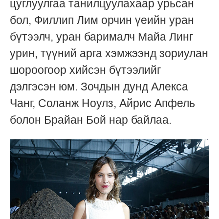
цуглуулгаа танилцуулахаар урьсан
бол, Филлип Лим орчин үеийн уран
бүтээлч, уран барималч Майа Линг
урин, түүний арга хэмжээнд зориулан
шороогоор хийсэн бүтээлийг
дэлгэсэн юм. Зочдын дунд Алекса
Чанг, Соланж Ноулз, Айрис Апфель
болон Брайан Бой нар байлаа.