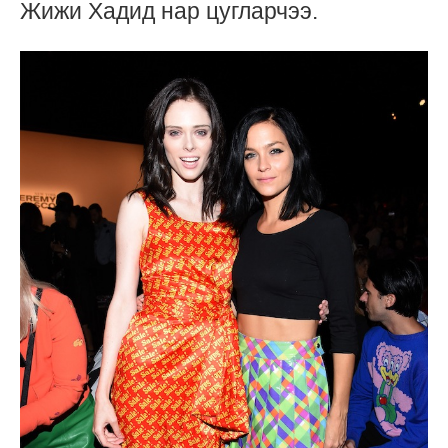
Жижи Хадид нар цугларчээ.