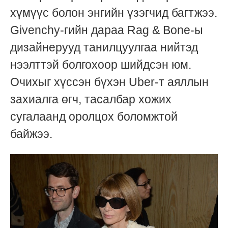
хүмүүс болон энгийн үзэгчид багтжээ.
Givenchy-гийн дараа Rag & Bone-ы
дизайнерууд танилцуулгаа нийтэд
нээлттэй болгохоор шийдсэн юм.
Очихыг хүссэн бүхэн Uber-т аяллын
захиалга өгч, тасалбар хожих
сугалаанд оролцох боломжтой
байжээ.