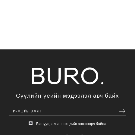
Сүүлийн үеийн мэдээлэл авч байх
Би нууцлалын нөхцлийг зөвшөөрч байна