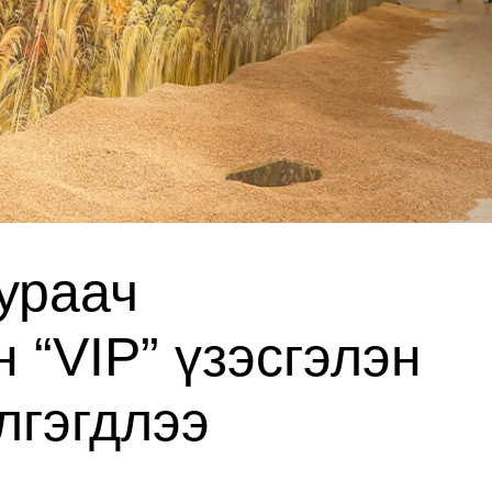
ураач
“VIP” үзэсгэлэн
элгэгдлээ