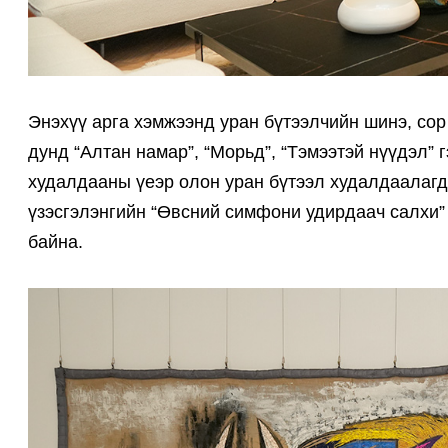
Энэхүү арга хэмжээнд уран бүтээлчийн шинэ, сор
дунд “Алтан намар”, “Морьд”, “Тэмээтэй нүүдэл” 
худалдааны үеэр олон уран бүтээл худалдаалагд
үзэсгэлэнгийн “Өвсний симфони удирдаач салхи”
байна.