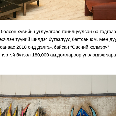
 болсон хувийн цуглуулгаас танилцуулсан ба тэдгээ
гэхчлэн түүний шилдэг бүтээлүүд багтсан юм. Мөн ду
санаас 2018 онд дэлгэж байсан “Өвсний хэлмэрч”
 нэртэй бүтээл 180,000 ам.доллароор үнэлэгдэж зар