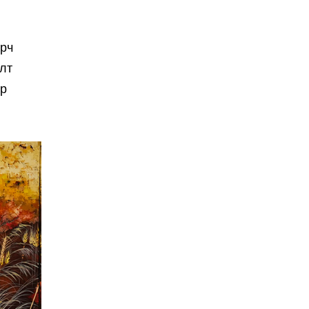
арч
лт
-р