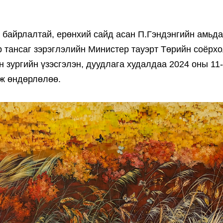
 байрлалтай, ерөнхий сайд асан П.Гэндэнгийн амьд
р тансаг зэрэглэлийн Министер тауэрт Төрийн соёрхо
 зургийн үзэсгэлэн, дуудлага худалдаа 2024 оны 11
аж өндөрлөлөө.