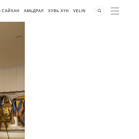
О САЙХАН
АМЬДРАЛ
ХУВЬ ХҮН
VELIN