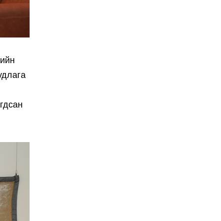
рийн
удлага
агдсан