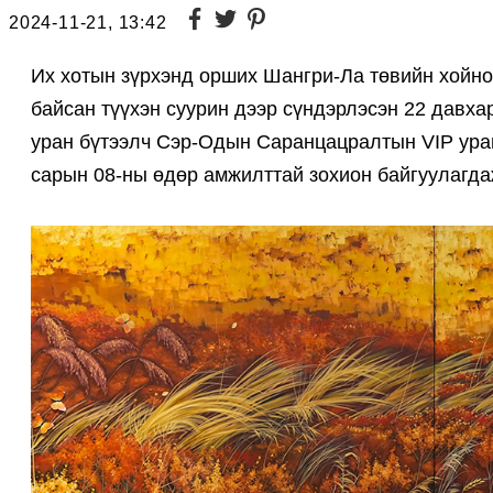
2024-11-21, 13:42
Их хотын зүрхэнд орших Шангри-Ла төвийн хойно
байсан түүхэн суурин дээр сүндэрлэсэн 22 давха
уран бүтээлч Сэр-Одын Саранцацралтын VIP уран
сарын 08-ны өдөр амжилттай зохион байгуулагд