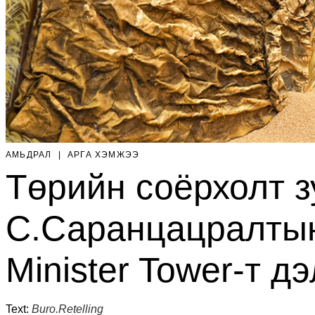
АМЬДРАЛ
|
АРГА ХЭМЖЭЭ
Төрийн соёрхолт з
С.Саранцацралтын 
Minister Tower-т д
Text:
Buro.Retelling