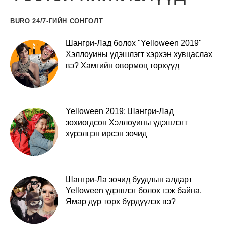
BURO 24/7-ГИЙН СОНГОЛТ
Шангри-Лад болох "Yelloween 2019"
Хэллоуины үдэшлэгт хэрхэн хувцаслах
вэ? Хамгийн өвөрмөц төрхүүд
Yelloween 2019: Шангри-Лад
зохиогдсон Хэллоуины үдэшлэгт
хүрэлцэн ирсэн зочид
Шангри-Ла зочид буудлын алдарт
Yelloween үдэшлэг болох гэж байна.
Ямар дүр төрх бүрдүүлэх вэ?