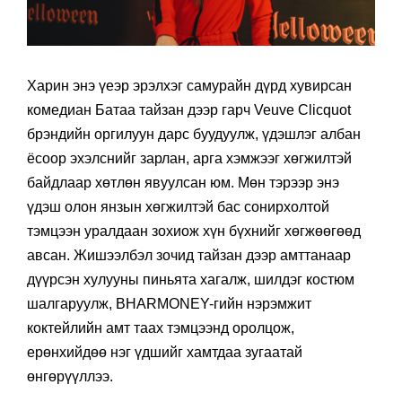
Харин энэ үеэр эрэлхэг самурайн дүрд хувирсан
комедиан Батаа тайзан дээр гарч Veuve Clicquot
брэндийн оргилуун дарс буудуулж, үдэшлэг албан
ёсоор эхэлснийг зарлан, арга хэмжээг хөгжилтэй
байдлаар хөтлөн явуулсан юм. Мөн тэрээр энэ
үдэш олон янзын хөгжилтэй бас сонирхолтой
тэмцээн уралдаан зохиож хүн бүхнийг хөгжөөгөөд
авсан. Жишээлбэл зочид тайзан дээр амттанаар
дүүрсэн хулууны пиньята хагалж, шилдэг костюм
шалгаруулж, BHARMONEY-гийн нэрэмжит
коктейлийн амт таах тэмцээнд оролцож,
ерөнхийдөө нэг үдшийг хамтдаа зугаатай
өнгөрүүллээ.