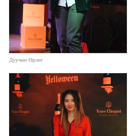
Дуучин Өрлөг