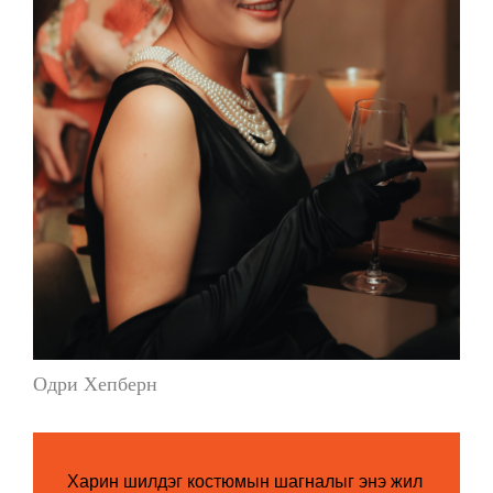
Одри Хепберн
Харин шилдэг костюмын шагналыг энэ жил