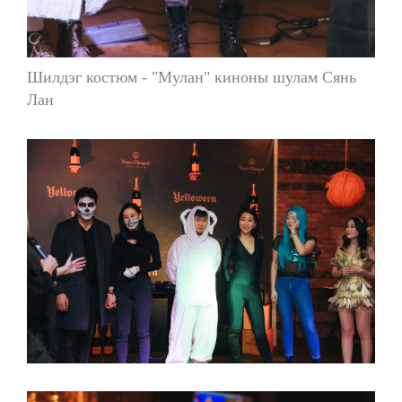
Шилдэг костюм - "Мулан" киноны шулам Сянь
Лан