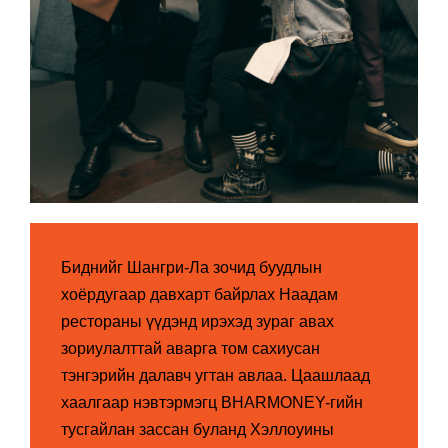
Биднийг Шангри-Ла зочид буудлын
хоёрдугаар давхарт байрлах Наадам
рестораны үүдэнд ирэхэд зураг авах
зориулалттай аварга том сахиусан
тэнгэрийн далавч угтан авлаа. Цаашлаад
хаалгаар нэвтэрмэгц BHARMONEY-гийн
тусгайлан зассан буланд Хэллоуины