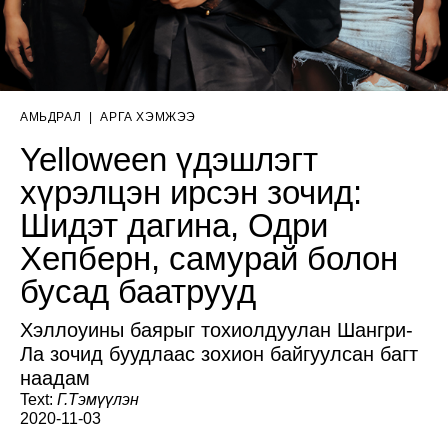
АМЬДРАЛ
|
АРГА ХЭМЖЭЭ
Yelloween үдэшлэгт
хүрэлцэн ирсэн зочид:
Шидэт дагина, Одри
Хепберн, самурай болон
бусад баатрууд
Хэллоуины баярыг тохиолдуулан Шангри-
Ла зочид буудлаас зохион байгуулсан багт
наадам
Text:
Г.Тэмүүлэн
2020-11-03