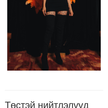
Төстэй нийтлэлүүд