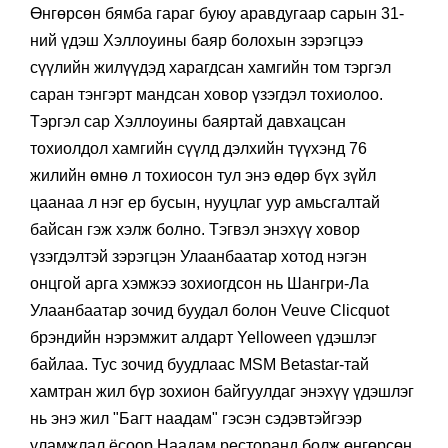
Өнгөрсөн бямба гараг буюу аравдугаар сарын 31-
ний үдэш Хэллоуины баяр болохын зэрэгцээ
сүүлийн жилүүдэд харагдсан хамгийн том тэргэл
саран тэнгэрт мандсан ховор үзэгдэл тохиолоо.
Тэргэл сар Хэллоуины баяртай давхацсан
тохиолдол хамгийн сүүлд дэлхийн түүхэнд 76
жилийн өмнө л тохиосон тул энэ өдөр бүх зүйл
цаанаа л нэг ер бусын, нууцлаг уур амьсгалтай
байсан гэж хэлж болно. Тэгвэл энэхүү ховор
үзэгдэлтэй зэрэгцэн Улаанбаатар хотод нэгэн
онцгой арга хэмжээ зохиогдсон нь Шангри-Ла
Улаанбаатар зочид буудал болон Veuve Clicquot
брэндийн нэрэмжит алдарт Yelloween үдэшлэг
байлаа. Тус зочид буудлаас MSM Betastar-тай
хамтран жил бүр зохион байгуулдаг энэхүү үдэшлэг
нь энэ жил "Багт наадам" гэсэн сэдэвтэйгээр
уламжлал ёсоор Наадам ресторанд болж өнгөрсөн