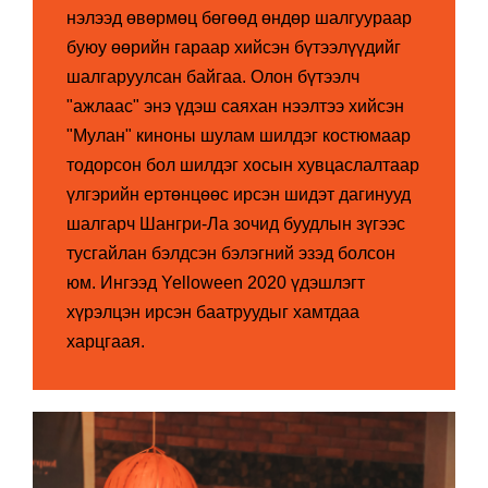
нэлээд өвөрмөц бөгөөд өндөр шалгуураар
буюу өөрийн гараар хийсэн бүтээлүүдийг
шалгаруулсан байгаа. Олон бүтээлч
"ажлаас" энэ үдэш саяхан нээлтээ хийсэн
"Мулан" киноны шулам шилдэг костюмаар
тодорсон бол шилдэг хосын хувцаслалтаар
үлгэрийн ертөнцөөс ирсэн шидэт дагинууд
шалгарч Шангри-Ла зочид буудлын зүгээс
тусгайлан бэлдсэн бэлэгний эзэд болсон
юм. Ингээд Yelloween 2020 үдэшлэгт
хүрэлцэн ирсэн баатруудыг хамтдаа
харцгаая.