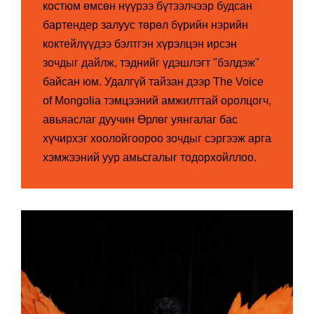
костюм өмсөн нүүрээ бүтээлчээр будсан
бартендер залуус төрөл бүрийн нэрийн
коктейлүүдээ бэлтгэн хүрэлцэн ирсэн
зочдыг дайлж, тэднийг үдэшлэгт "бэлдэж"
байсан юм. Удалгүй тайзан дээр The Voice
of Mongolia тэмцээний амжилттай оролцогч,
авьяаслаг дуучин Өрлөг уянгалаг бас
хүчирхэг хоолойгоороо зочдыг сэргээж арга
хэмжээний уур амьсгалыг тодорхойллоо.