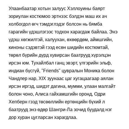
Улаанбаатар хотын залуус Хэллоуины баярт
зориулан костюмоо эртнээс бэлдэн маш их ач
холбогдол өгч тэмдэглэдэг болсон нь бямба
гарагийн үдэшлэгээс тодхон харагдаж байлаа. Энэ
үдэш хөгжилтэй, халуухан, өхөөрдөм, аймшгийн,
киноны сэдэвтэй гээд есөн шидийн костюмтай,
төрөл бүрийн дүрд хувирсан баатрууд хүрэлцэн
ирсэн юм. Тухайлбал ганц эвэрт, үлгэрийн эльф,
индиан бүсгүй, "Friends" цувралын Моника болон
Чандлер нар, ХIX зуунаас цаг хугацаагаар аялан
ирсэн иргэд, шидэт дагина, мумми, улаан малгайт
болон чоно, Алиса гайхамшгийн оронд, Одри
Хепберн гээд төсөөллийн ертөнцийн бүхий л
баатрууд энэ өдөр Шангри-Ла зочид буудалд нэг
дор хуран цугларсан харагдлаа.