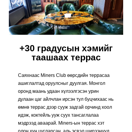
+30 градусын хэмийг
таашаах террас
Саяхнаас Miners Club өөрсдийн террасаа
ашиглалтад оруулсныг дуулгая. Монгол
оронд маань удаан хүлээлгэсэн урин
дулаан цаг айлчлан ирсэн тул буцчихаас нь
өмнө террас дээр сууж задгай орчинд хоол
идэж, коктейль ууж суух тансаглалаа
мэдрээд аваарай. Miners-ын террас хэт
олон хүн цугларсан, аль эсвэл ширээнүүд