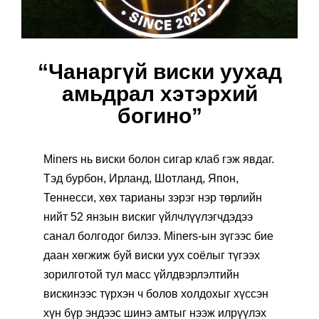
“Чанаргүй виски уухад
амьдрал хэтэрхий
богино”
Miners нь виски болон сигар клаб гэж явдаг.
Тэд бурбон, Ирланд, Шотланд, Япон,
Теннесси, хөх тарианы зэрэг нэр төрлийн
нийт 52 янзын вискиг үйлчлүүлэгчдэдээ
санал болгодог билээ. Miners-ын зүгээс бие
даан хөгжиж буй виски уух соёлыг түгээх
зорилготой тул масс үйлдвэрлэлтийн
вискинээс түрхэн ч болов холдохыг хүссэн
хүн бүр эндээс шинэ амтыг нээж илрүүлэх