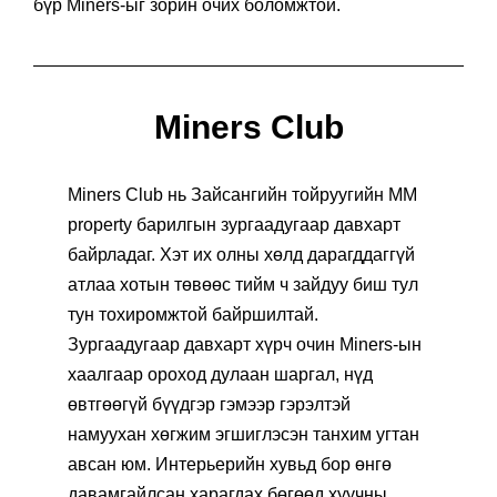
бүр Miners-ыг зорин очих боломжтой.
Miners Club
Miners Club нь Зайсангийн тойруугийн MM
property барилгын зургаадугаар давхарт
байрладаг. Хэт их олны хөлд дарагддаггүй
атлаа хотын төвөөс тийм ч зайдуу биш тул
тун тохиромжтой байршилтай.
Зургаадугаар давхарт хүрч очин Miners-ын
хаалгаар ороход дулаан шаргал, нүд
өвтгөөгүй бүүдгэр гэмээр гэрэлтэй
намуухан хөгжим эгшиглэсэн танхим угтан
авсан юм. Интерьерийн хувьд бор өнгө
давамгайлсан харагдах бөгөөд хуучны