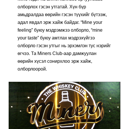
олборлох гэсэн утгатай. Хүн бүр
амьдралдаа өөрийн гэсэн түүхийг бүтээж,
адал явдал эрж хайж байдаг. “Mine your
feeling” буюу мэдрэмжээ олборло, “mine
your taste” буюу амтлах мэдрэхүйгээ
олборло гэсэн утгыг нь эрхэмлэн тус нэрийг
өгчээ. Та Miners Club-аар дамжуулан
өөрийн хүсэл сонирхлоо эрж хайж,
олборлоорой.