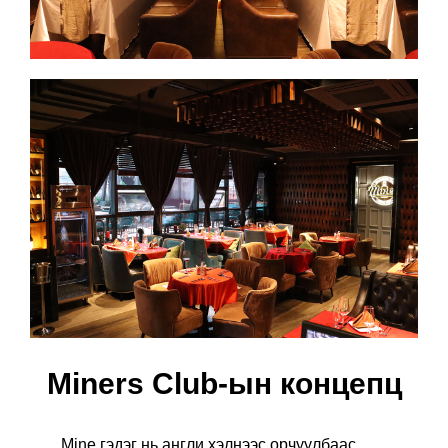
Miners Club-ын концепц
Mine гэдэг нь англи хэлнээс орчуулбаас