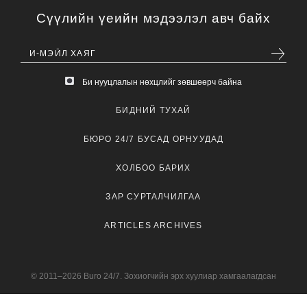
Сүүлийн үеийн мэдээлэл авч байх
Би нууцлалын нөхцлийг зөвшөөрч байна
БИДНИЙ ТУХАЙ
БЮРО 24/7 БУСАД ОРНУУДАД
ХОЛБОО БАРИХ
ЗАР СУРТАЛЧИЛГАА
ARTICLES ARCHIVES
© 2011–2026 Buro 24/7. Зохиогчийн эрх хуулиар хамгаалагдсан