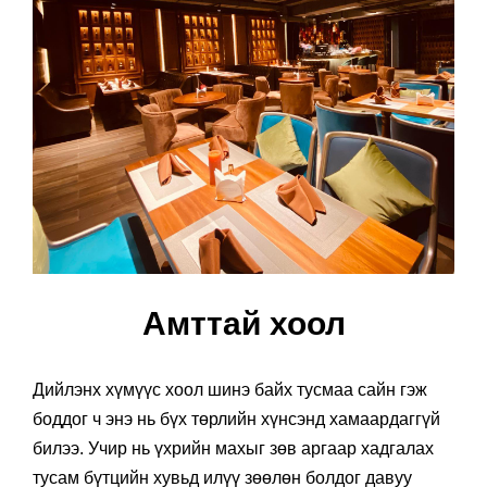
Амттай хоол
Дийлэнх хүмүүс хоол шинэ байх тусмаа сайн гэж
боддог ч энэ нь бүх төрлийн хүнсэнд хамаардаггүй
билээ. Учир нь үхрийн махыг зөв аргаар хадгалах
тусам бүтцийн хувьд илүү зөөлөн болдог давуу