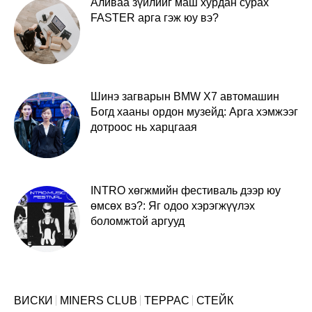
Аливаа зүйлийг маш хурдан сурах
FASTER арга гэж юу вэ?
Шинэ загварын BMW X7 автомашин
Богд хааны ордон музейд: Арга хэмжээг
дотроос нь харцгаая
INTRO хөгжмийн фестиваль дээр юу
өмсөх вэ?: Яг одоо хэрэгжүүлэх
боломжтой аргууд
ВИСКИ
MINERS CLUB
ТЕРРАС
СТЕЙК