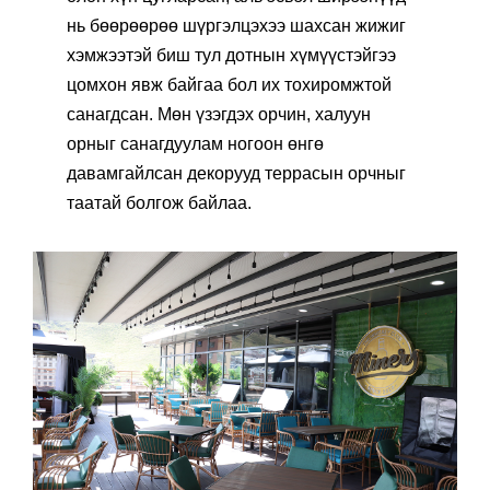
нь бөөрөөрөө шүргэлцэхээ шахсан жижиг
хэмжээтэй биш тул дотнын хүмүүстэйгээ
цомхон явж байгаа бол их тохиромжтой
санагдсан. Мөн үзэгдэх орчин, халуун
орныг санагдуулам ногоон өнгө
давамгайлсан декорууд террасын орчныг
таатай болгож байлаа.