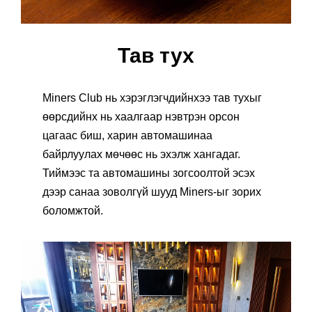
Тав тух
Miners Club нь хэрэглэгчдийнхээ тав тухыг
өөрсдийнх нь хаалгаар нэвтрэн орсон
цагаас биш, харин автомашинаа
байрлуулах мөчөөс нь эхэлж хангадаг.
Тиймээс та автомашины зогсоолтой эсэх
дээр санаа зоволгүй шууд Miners-ыг зорих
боломжтой.