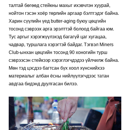
талтай бөгөөд стейкны махыг ихэвчлэн хуурай,
нойтон гэсэн хоёр төрлийн аргаар бэлтгэдэг байна.
Харин сүүлийн үед butter-aging буюу цөцгийн
тосонд сэврээх арга эрэлттэй болоод байгаа юм.
Тус аргыг хэрэгжүүлэхэд багагүй цаг хугацаа,
чадвар, туршлага хэрэгтэй байдаг. Тэгвэл Miners
Club-ынхан цөцгийн тосонд 90 хоногийн турш
сэврээсэн стейкээр хэрэглэгчдэдээ үйлчилж байна.
Мөн тэд цэсдээ багтсан бүх хоол хүнснийхээ
материалыг албан ёсны нийлүүлэгчдээс татан
авдгаа бидэнд дуулгасан билээ.