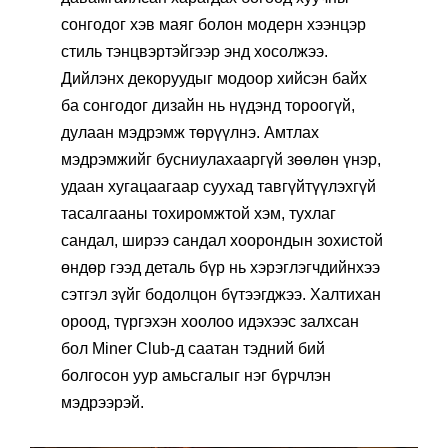
сонгодог хэв маяг болон модерн хээнцэр
стиль тэнцвэртэйгээр энд хосолжээ.
Дийлэнх декоруудыг модоор хийсэн байх
ба сонгодог дизайн нь нүдэнд тороогүй,
дулаан мэдрэмж төрүүлнэ. Амтлах
мэдрэмжийг бусниулахааргүй зөөлөн үнэр,
удаан хугацаагаар суухад тавгүйтүүлэхгүй
тасалгааны тохиромжтой хэм, тухлаг
сандал, ширээ сандал хоорондын зохистой
өндөр гээд деталь бүр нь хэрэглэгчдийнхээ
сэтгэл зүйг бодолцон бүтээгджээ. Халтихан
ороод, түргэхэн хоолоо идэхээс залхсан
бол Miner Club-д саатан тэдний бий
болгосон уур амьсгалыг нэг бүрчлэн
мэдрээрэй.