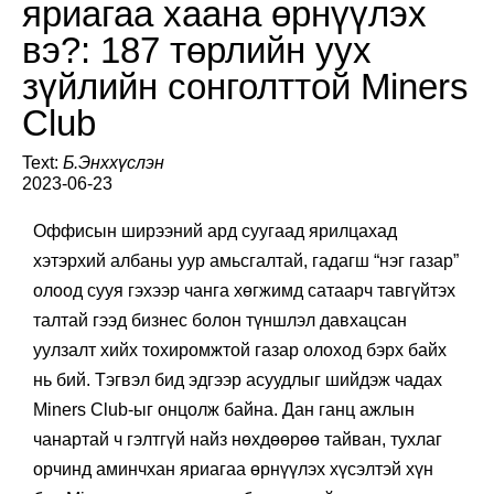
яриагаа хаана өрнүүлэх
вэ?: 187 төрлийн уух
зүйлийн сонголттой Miners
Club
Text:
Б.Энххүслэн
2023-06-23
Оффисын ширээний ард суугаад ярилцахад
хэтэрхий албаны уур амьсгалтай, гадагш “нэг газар”
олоод сууя гэхээр чанга хөгжимд сатаарч тавгүйтэх
талтай гээд бизнес болон түншлэл давхацсан
уулзалт хийх тохиромжтой газар олоход бэрх байх
нь бий. Тэгвэл бид эдгээр асуудлыг шийдэж чадах
Miners Club-ыг онцолж байна. Дан ганц ажлын
чанартай ч гэлтгүй найз нөхдөөрөө тайван, тухлаг
орчинд аминчхан яриагаа өрнүүлэх хүсэлтэй хүн