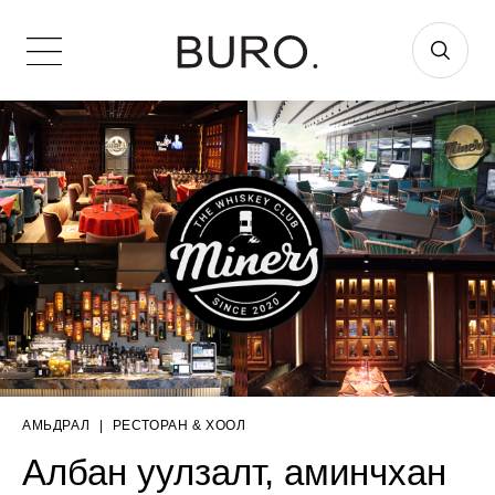
АМЬДРАЛ
|
РЕСТОРАН & ХООЛ
Албан уулзалт, аминчхан