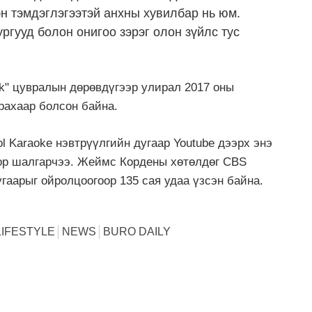
н тэмдэглэгээтэй анхны хувилбар нь юм.
ргууд болон онигоо зэрэг олон зүйлс тус
k" цувралын дөрөвдүгээр улирал 2017 оны
арахаар болсон байна.
 Karaoke нэвтрүүлгийн дугаар Youtube дээрх энэ
ор шалгарчээ. Жеймс Кордены хөтөлдөг CBS
угаарыг ойролцоогоор 135 сая удаа үзсэн байна.
LIFESTYLE
NEWS
BURO DAILY