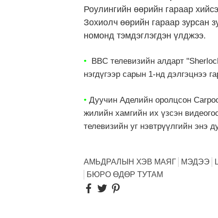
Роулингийн өөрийн гараар хийсэ
Зохиолч өөрийн гараар зурсан зу
номонд тэмдэглэгдэн үлджээ.
•
BBC телевизийн алдарт "Sherloc
нэгдүгээр сарын 1-нд дэлгэцнээ г
•
Дуучин Аделийн оролцсон Carpool
жилийн хамгийн их үзсэн видеого
телевизийн уг нэвтрүүлгийн энэ д
АМЬДРАЛЫН ХЭВ МАЯГ
МЭДЭЭ
БЮРО ӨДӨР ТУТАМ