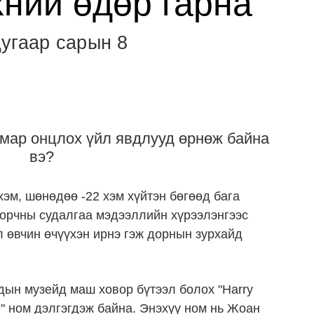
хний өдөр гарна
угаар сарын 8
мар онцлох үйл явдлууд өрнөж байна
вэ?
хэм, шөнөдөө -22 хэм хүйтэн бөгөөд бага
, орчны судалгаа мэдээллийн хүрээлэнгээс
л өвчин өчүүхэн ирнэ гэж дорнын зурхайд
дын музейд
маш ховор бүтээл болох "Harry
one" ном дэлгэгдэж байна. Энэхүү ном нь Жоан