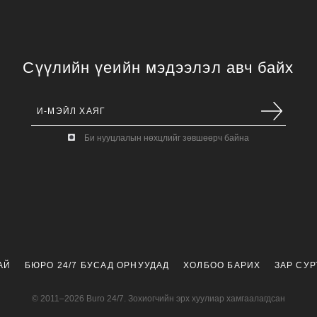
Сүүлийн үеийн мэдээлэл авч байх
Би нууцлалын нөхцлийг зөвшөөрч байна
АЙ
БЮРО 24/7 БУСАД ОРНУУДАД
ХОЛБОО БАРИХ
ЗАР СУ
© 2011–2026 Buro 24/7. Зохиогчийн эрх хуулиар хамгаалагдсан