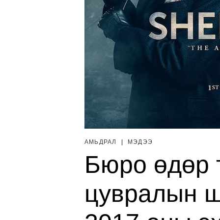
АМЬДРАЛ
|
МЭДЭЭ
Бюро өдөр т
цувралын ш