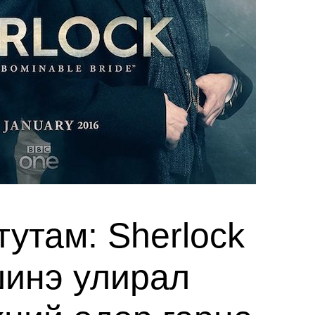
утам: Sherlock
инэ улирал