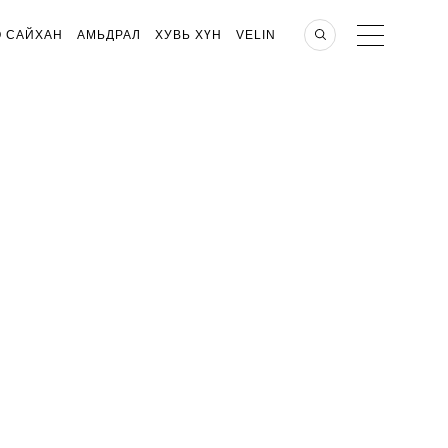
О САЙХАН
АМЬДРАЛ
ХУВЬ ХҮН
VELIN