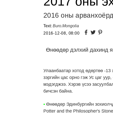
2017 оны э
2016 оны арванхоёрд
Text:
Buro.Mongolia
2016-12-08, 08:00
Өнөөдөр дэлхий дахинд я
Улаанбаатар хотод өдөртөө -13 
зэргийн цас орно гэж Ус цаг уур
мэдэгджээ. Хэрэв үсээ засуулба
бичсэн байна.
•
Өнөөдөр
Эдинбургийн зохиолч
Potter and the Philosopher's St