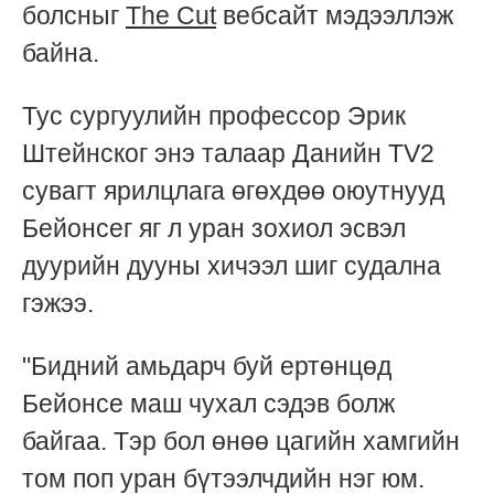
болсныг
The Cut
вебсайт мэдээллэж
байна.
Тус сургуулийн профессор Эрик
Штейнског энэ талаар Данийн TV2
сувагт ярилцлага өгөхдөө оюутнууд
Бейонсег яг л уран зохиол эсвэл
дуурийн дууны хичээл шиг судална
гэжээ.
"Бидний амьдарч буй ертөнцөд
Бейонсе маш чухал сэдэв болж
байгаа. Тэр бол өнөө цагийн хамгийн
том поп уран бүтээлчдийн нэг юм.