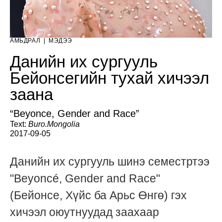
АМЬДРАЛ
|
МЭДЭЭ
Данийн их сургууль
Бейонсегийн тухай хичээл
заана
“Beyonce, Gender and Race”
Text:
Buro.Mongolia
2017-09-05
Данийн их сургууль шинэ семестртээ
"Beyoncé, Gender and Race"
(Бейонсе, Хүйс ба Арьс Өнгө) гэх
хичээл оюутнуудад заахаар