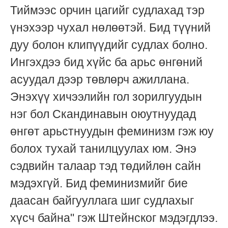
Тиймээс орчин цагийг судлахад тэр
үнэхээр чухал нөлөөтэй. Бид түүний
дуу болон клипүүдийг судлах болно.
Ингэхдээ бид хүйс ба арьс өнгөний
асуудал дээр төвлөрч ажиллана.
Энэхүү хичээлийн гол зорилгуудын
нэг бол Скандинавын оюутнуудад
өнгөт арьстнуудын феминизм гэж юу
болох тухай танилцуулах юм. Энэ
сэдвийн талаар тэд төдийлөн сайн
мэдэхгүй. Бид феминизмийг бие
даасан байгууллага шиг судлахыг
хүсч байна" гэж Штейнског мэдэгдлээ.