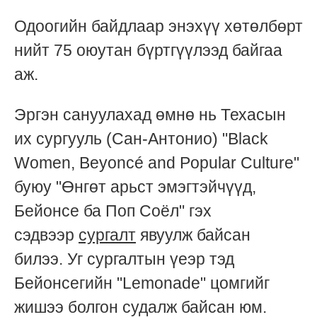
Одоогийн байдлаар энэхүү хөтөлбөрт
нийт 75 оюутан бүртгүүлээд байгаа
аж.
Эргэн сануулахад өмнө нь Техасын
их сургууль (Сан-Антонио) "Black
Women, Beyoncé and Popular Culture"
буюу "Өнгөт арьст эмэгтэйчүүд,
Бейонсе ба Поп Соёл" гэх
сэдвээр
сургалт
явуулж байсан
билээ. Уг сургалтын үеэр тэд
Бейонсегийн "Lemonade" цомгийг
жишээ болгон судалж байсан юм.