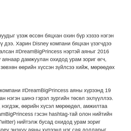
уудыг үзэж өссөн бяцхан охин бүр хэзээ нэгэн
ү дээ. Харин Disney компани бяцхан үзэгчдээ
алсан #DreamBigPrincess нэртэй аяныг 2016
ү аянаар дамжуулан охидод урам зориг өгч,
, зөвхөн өөрийн хүссэн зүйлсээ хийж, мөрөөдөх
 компани #DreamBigPrincess аяны хүрээнд 19
ан нэгэн шинэ гэрэл зургийн төсөл эхлүүллээ.
 нэгдэж, өөрийн хүсэл мөрөөдөл, амжилтаа
amBigPrincess гэсэн hashtag-тай олон нийтийн
Twitter) нийтэлж бусад охидод урам зориг
sney энэхүү аяны хүрээнд нэг сая долларыг