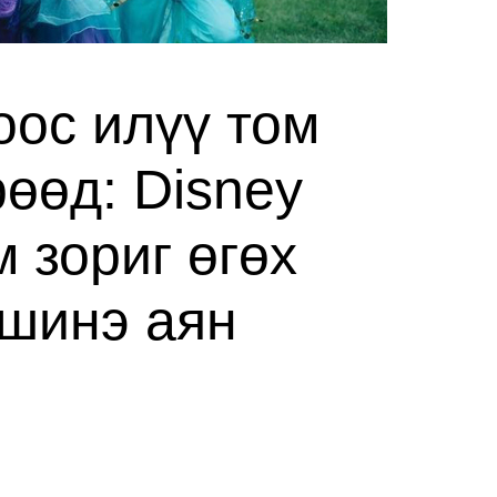
оос илүү том
өөд: Disney
 зориг өгөх
 шинэ аян