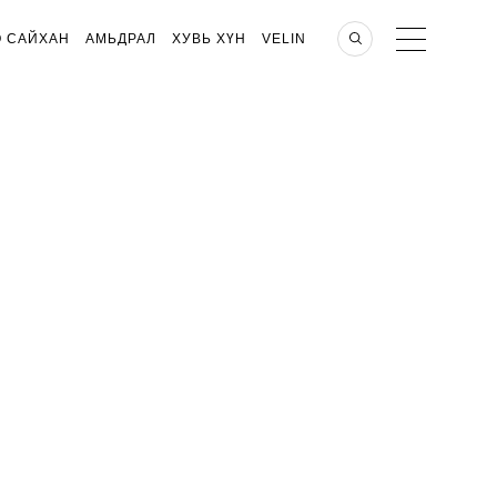
О САЙХАН
АМЬДРАЛ
ХУВЬ ХҮН
VELIN