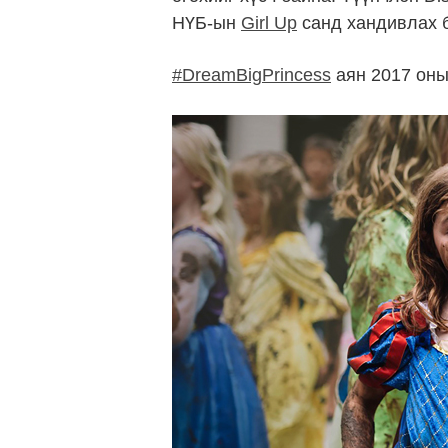
НҮБ-ын
Girl Up
санд хандивлах 
#DreamBigPrincess
аян 2017 оны