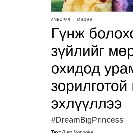
АМЬДРАЛ
|
МЭДЭЭ
Гүнж болох
зүйлийг мөр
охидод урам
зорилготой
эхлүүллээ
#DreamBigPrincess
Text:
Buro.Mongolia