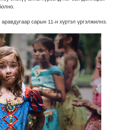
болно.
 аравдугаар сарын 11-н хүртэл үргэлжилнэ.