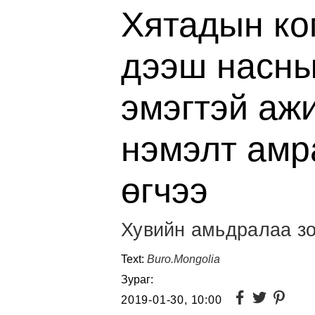
Хятадын ко
дээш насны
эмэгтэй аж
нэмэлт амр
өгчээ
Хувийн амьдралаа зо
Text:
Buro.Mongolia
Зураг:
2019-01-30, 10:00