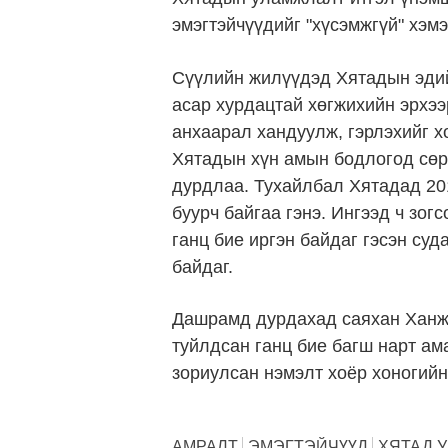
эмэгтэйчүүдийг "хүсэмжгүй" хэмэ
Сүүлийн жилүүдэд Хятадын эдий
асар хурдацтай хөгжихийн эрхээ
анхаарал хандуулж, гэрлэхийг х
Хятадын хүн амын бодлогод сөр
дурдлаа. Тухайлбал Хятадад 201
буурч байгаа гэнэ. Ингээд ч зог
ганц бие иргэн байдаг гэсэн суд
байдаг.
Дашрамд дурдахад саяхан Ханжо
туйлдсан ганц бие багш нарт ам
зориулсан нэмэлт хоёр хоногийн
АМРАЛТ
ЭМЭГТЭЙЧҮҮД
ХЯТАД 