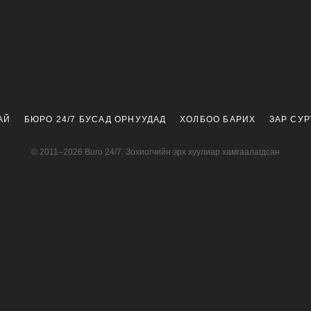
АЙ
БЮРО 24/7 БУСАД ОРНУУДАД
ХОЛБОО БАРИХ
ЗАР СУ
© 2011–2026 Buro 24/7. Зохиогчийн эрх хуулиар хамгаалагдсан