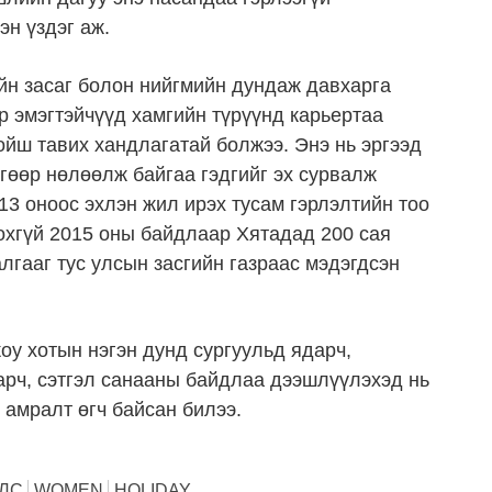
эн үздэг аж.
н засаг болон нийгмийн дундаж давхарга
р эмэгтэйчүүд хамгийн түрүүнд карьертаа
ойш тавих хандлагатай болжээ. Энэ нь эргээд
гөөр нөлөөлж байгаа гэдгийг эх сурвалж
3 оноос эхлэн жил ирэх тусам гэрлэлтийн тоо
сохгүй 2015 оны байдлаар Хятадад 200 сая
алгааг тус улсын засгийн газраас мэдэгдсэн
у хотын нэгэн дунд сургуульд ядарч,
арч, сэтгэл санааны байдлаа дээшлүүлэхэд нь
 амралт өгч байсан билээ.
УЛС
WOMEN
HOLIDAY