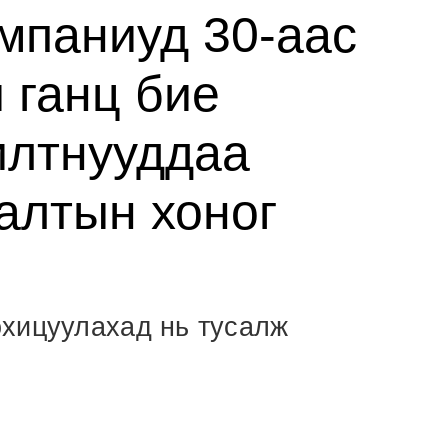
мпаниуд 30-аас
 ганц бие
илтнууддаа
алтын хоног
хицуулахад нь тусалж