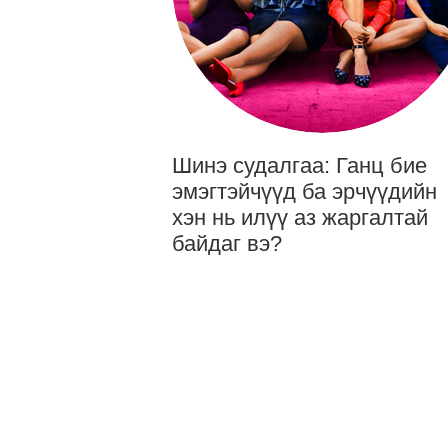
Шинэ судалгаа: Ганц бие
эмэгтэйчүүд ба эрчүүдийн
хэн нь илүү аз жаргалтай
байдаг вэ?