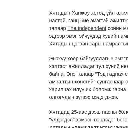
Хятадын Ханжоу хотод үйл ажил
настай, ганц бие эмэгтэй ажилт
талаар
The Independent
сонин мэ
эдгээр эмэгтэйчүүдэд хувийн а
Хятадын цагаан сарын амралтын 
Энэхүү хоёр байгууллагын эмэг
хэлтэст ажилладаг тул хүний нө
байна. Энэ талаар "Тэд гаднах е
амралтын хоногийг сунгаснаар э
харилцах илүү их боломж гарна 
олгогчдын зүгээс мэдэгджээ.
Хятадад 25-аас дээш насны боло
"үлдэгдэл" хэмээн нэрлэдэг бөгө
Хятадын уламжлалт итгэл үнэмш