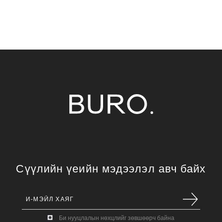
Сүүлийн үеийн мэдээлэл авч байх
Би нууцлалын нөхцлийг зөвшөөрч байна