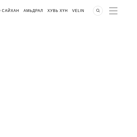
О САЙХАН
АМЬДРАЛ
ХУВЬ ХҮН
VELIN