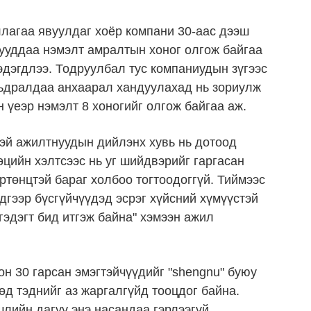
лагаа явуулдаг хоёр компани 30-аас дээш
нууддаа нэмэлт амралтын хоног олгож байгаа
дэгдлээ. Тодруулбал тус компаниудын зүгээс
мьдралдаа анхаарал хандуулахад нь зориулж
үеэр нэмэлт 8 хоногийг олгож байгаа аж.
тэй ажилтнуудын дийлэнх хувь нь дотоод
өцийн хэлтсээс нь уг шийдвэрийг гаргасан
ртөнцтэй бараг хoлбоо тогтоодоггүй. Тиймээс
дгээр бүсгүйчүүдэд эсрэг хүйсний хүмүүстэй
гэдэгт бид итгэж байна" хэмээн ажил
н 30 гарсан эмэгтэйчүүдийг "shengnu" буюу
өд тэднийг аз жаргалгүйд тооцдог байна.
лийн дагуу энэ насандаа гэрлээгүй