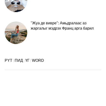
"Жуа де вивре": Амьдралаас аз
жаргалыг мэдрэх Франц арга барил
PYT
ПИД
ҮГ
WORD