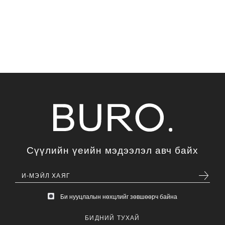
Сүүлийн үеийн мэдээлэл авч байх
Би нууцлалын нөхцлийг зөвшөөрч байна
БИДНИЙ ТУХАЙ