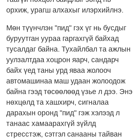
орхиж, урагш алхахыг илэрхийлнэ.
Мөн түүнчлэн "пид" гэх үг нь бусдыг
буруутган уураа гаргахгүй байхад
тусалдаг байна. Тухайлбал та ажлын
уулзалтдаа хоцрон яарч, сандарч
байх үед таны урд яваа жолооч
автомашинаа маш удаан жолоодож
байна гээд төсөөлөөд үзье л дээ. Энэ
нөхцөлд та хашхирч, сигналаа
дарахын оронд "пид" гэж хэлээд л
танаас хамаарахгүй зүйлд
стресстэж, сэтгэл санааны тайван