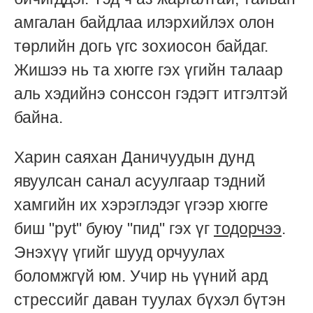
амгалан байдлаа илэрхийлэх олон
төрлийн догь үгс зохиосон байдаг.
Жишээ нь та хюгге гэх үгийн талаар
аль хэдийнэ сонссон гэдэгт итгэлтэй
байна.
Харин саяхан Даничуудын дунд
явуулсан санал асуулгаар тэдний
хамгийн их хэрэглэдэг үгээр хюгге
биш "pyt" буюу "пид" гэх үг
тодорчээ
.
Энэхүү үгийг шууд орчуулах
боломжгүй юм. Учир нь үүний ард
стрессийг даван туулах бүхэл бүтэн