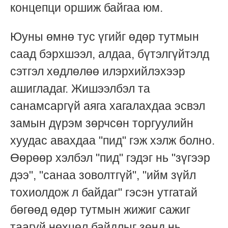
концепци оршиж байгаа юм.
Юуны өмнө тус үгийг өдөр тутмын
саад бэрхшээл, алдаа, бүтэлгүйтэлд
сэтгэл хөдлөлөө илэрхийлэхээр
ашигладаг. Жишээлбэл та
санамсаргүй аяга хагалахдаа эсвэл
замын дүрэм зөрчсөн торгуулийн
хуудас авахдаа "пид" гэж хэлж болно.
Өөрөөр хэлбэл "пид" гэдэг нь "зүгээр
дээ", "санаа зоволтгүй", "ийм зүйл
тохиолдож л байдаг" гэсэн утгатай
бөгөөд өдөр тутмын жижиг сажиг
таагүй нөхцөл байдлыг зөнд нь