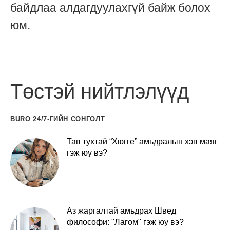
байдлаа алдагдуулахгүй байж болох
юм.
Төстэй нийтлэлүүд
BURO 24/7-ГИЙН СОНГОЛТ
Тав тухтай “Хюгге” амьдралын хэв маяг
гэж юу вэ?
Аз жаргалтай амьдрах Швед
философи: "Лагом" гэж юу вэ?