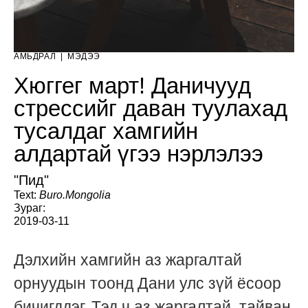
АМЬДРАЛ
|
МЭДЭЭ
Хюггег март! Даничууд
стрессийг даван туулахад
тусалдаг хамгийн
алдартай үгээ нэрлэлээ
"Пид"
Text:
Buro.Mongolia
Зураг:
2019-03-11
Дэлхийн хамгийн аз жаргалтай
орнуудын тоонд Дани улс зүй ёсоор
бичигддэг. Тэд ч аз жаргалтай, тайван