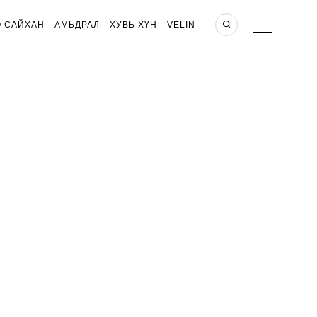
О САЙХАН
АМЬДРАЛ
ХУВЬ ХҮН
VELIN