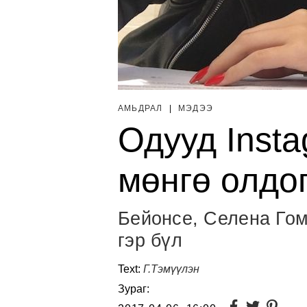
АМЬДРАЛ
|
МЭДЭЭ
Одууд Insta
мөнгө олдог
Бейонсе, Селена Го
гэр бүл
Text:
Г.Тэмүүлэн
Зураг: