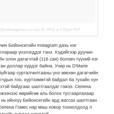
z (@selenagomez)
on
Jun 25, 2016 at 2:03pm PDT
чин Бейонсегийн Instagram дахь нэг
лараар үнэлэгддэг гэнэ. Хэдийгээр дуучин
н олон дагагчтай (116 сая) боловч түүний нэг
ан доллар хүрдэг байна. Учир нь D'Marie
буйгаар сурталчилгааны үнэ зөвхөн дагагчийн
игчдын тоо, хүртээмжтэй байдал ба тухайн хүн
хтэй байдгаас шалтгаалдаг гэжээ. Селена
лжээнээс өөрийгөө аль болох тусгаарлахаар
 нь ийнхүү Бейонсегийн ард жагсах шалтгаан
 Селена Гомес нар маш ховор тохиолдолд л