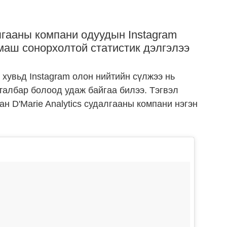
алгааны компани одуудын Instagram
маш сонорхолтой статистик дэлгэлээ
хувьд Instagram олон нийтийн сүлжээ нь
талбар болоод удаж байгаа билээ. Тэгвэл
н D'Marie Analytics судалгааны компани нэгэн
.