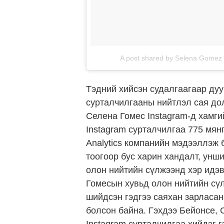
A post shared by Selena Gome
Тэдний хийсэн судалгаагаар дуу
сурталчилгааны нийтлэл сая дол
Селена Гомес Instagram-д хамгий
Instagram сурталчилгаа 775 мянг
Analytics компанийн мэдээллэж 
тоогоор бус харин хандалт, унш
олон нийтийн сүлжээнд хэр идэв
Гомесын хувьд олон нийтийн сү
шийдсэн гэдгээ саяхан зарласан
болсон байна. Гэхдээ Бейонсе,