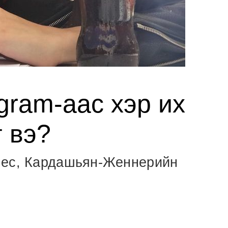
gram-аас хэр их
 вэ?
мес, Кардашьян-Женнерийн