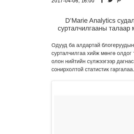
2017-04-06, 16:00
D’Marie Analytics суд
сурталчилгааны талаар 
Одууд ба алдартай блогеруудын 
сурталчилгаа хийж мөнгө олдог 
олон нийтийн сүлжээгээр дагнаса
сонирхолтой статистик гаргалаа