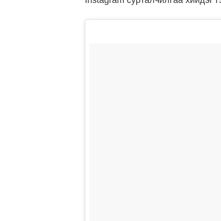
Instagram сурталчилгаа хийдэг г