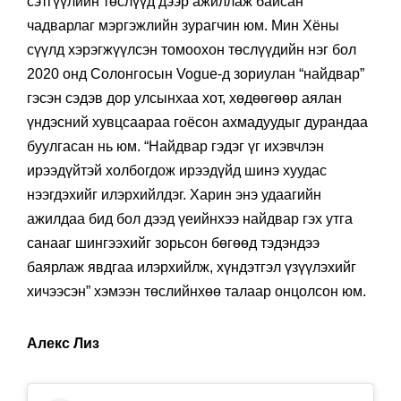
сэтгүүлийн төслүүд дээр ажиллаж байсан
чадварлаг мэргэжлийн зурагчин юм. Мин Хёны
сүүлд хэрэгжүүлсэн томоохон төслүүдийн нэг бол
2020 онд Солонгосын Vogue-д зориулан “найдвар”
гэсэн сэдэв дор улсынхаа хот, хөдөөгөөр аялан
үндэсний хувцсаараа гоёсон ахмадуудыг дурандаа
буулгасан нь юм. “Найдвар гэдэг үг ихэвчлэн
ирээдүйтэй холбогдож ирээдүйд шинэ хуудас
нээгдэхийг илэрхийлдэг. Харин энэ удаагийн
ажилдаа бид бол дээд үеийнхээ найдвар гэх утга
санааг шингээхийг зорьсон бөгөөд тэдэндээ
баярлаж явдгаа илэрхийлж, хүндэтгэл үзүүлэхийг
хичээсэн” хэмээн төслийнхөө талаар онцолсон юм.
Алекс Лиз