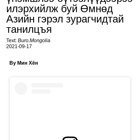
илэрхийлж буй Өмнөд
Азийн гэрэл зурагчидтай
танилцъя
Text:
Buro.Mongolia
2021-09-17
Ву Мин Хён