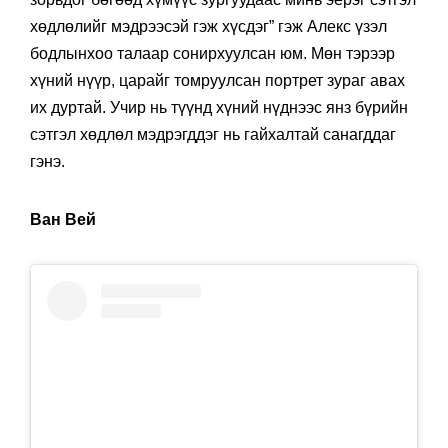
хөдлөлийг мэдрээсэй гэж хүсдэг” гэж Алекс үзэл
бодлынхоо талаар сонирхуулсан юм. Мөн тэрээр
хүний нүүр, царайг томруулсан портрет зураг авах
их дуртай. Учир нь түүнд хүний нүднээс янз бүрийн
сэтгэл хөдлөл мэдрэгддэг нь гайхалтай санагддаг
гэнэ.
Ван Вей