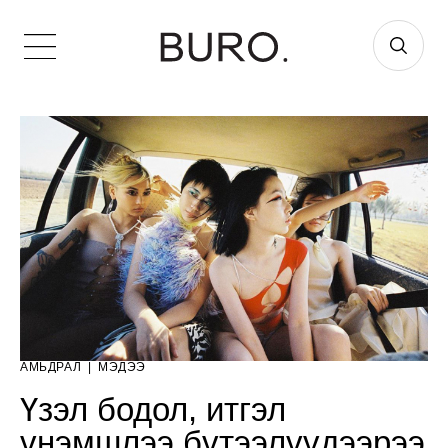
АМЬДРАЛ
|
МЭДЭЭ
Үзэл бодол, итгэл
үнэмшлээ бүтээлүүдээрээ