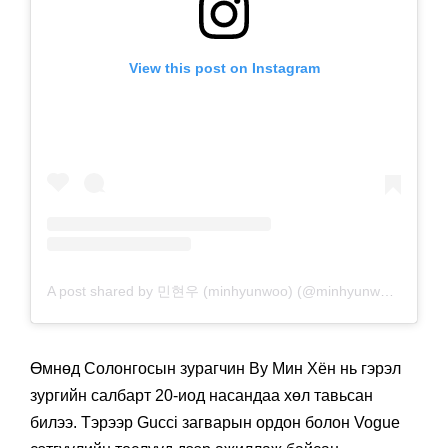
View this post on Instagram
A post shared by 민현우 (minhyunwoo) (@minhyunwoo_)
Өмнөд Солонгосын зурагчин Ву Мин Хён нь гэрэл
зургийн салбарт 20-иод насандаа хөл тавьсан
билээ. Тэрээр Gucci загварын ордон болон Vogue