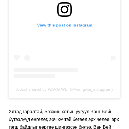
View this post on Instagram
A post shared by WANG WEI (@wangwei_instagram)
Хятад гаралтай, Бээжин хотын уугуул Ванг Вейн
бүтээлүүд өнгөлөг, эрч хүчтэй бөгөөд эрх чөлөө, эрх
тэгш байдлыг өөртөө шингээсэн билээ. Ван Вей