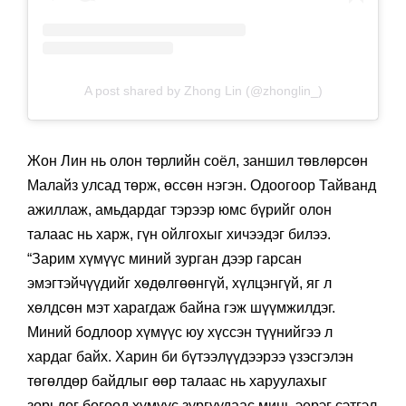
A post shared by Zhong Lin (@zhonglin_)
Жон Лин нь олон төрлийн соёл, заншил төвлөрсөн
Малайз улсад төрж, өссөн нэгэн. Одоогоор Тайванд
ажиллаж, амьдардаг тэрээр юмс бүрийг олон
талаас нь харж, гүн ойлгохыг хичээдэг билээ.
“Зарим хүмүүс миний зурган дээр гарсан
эмэгтэйчүүдийг хөдөлгөөнгүй, хүлцэнгүй, яг л
хөлдсөн мэт харагдаж байна гэж шүүмжилдэг.
Миний бодлоор хүмүүс юу хүссэн түүнийгээ л
хардаг байх. Харин би бүтээлүүдээрээ үзэсгэлэн
төгөлдөр байдлыг өөр талаас нь харуулахыг
зорьдог бөгөөд хүмүүс зургуудаас минь эерэг сэтгэл