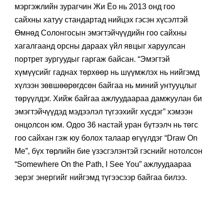
мэргэжлийн зурагчин Жи Ёо нь 2013 онд гоо
сайхны хатуу стандартад нийцэх гэсэн хүсэлтэй
Өмнөд Солонгосын эмэгтэйчүүдийн гоо сайхны
хагалгаанд орсны дараах үйл явцыг харуулсан
портрет зургуудыг гаргаж байсан. “Эмэгтэй
хүмүүсийг гаднах төрхөөр нь шүүмжлэх нь нийгэмд
хүлээн зөвшөөрөгдсөн байгаа нь миний унтууцлыг
төрүүлдэг. Хийж байгаа ажлуудаараа дамжуулан би
эмэгтэйчүүдэд мэдээлэл түгээхийг хүсдэг” хэмээн
онцолсон юм. Одоо 36 настай уран бүтээлч нь төгс
гоо сайхан гэж юу болох талаар өгүүлдэг “Draw On
Me”, бүх төрлийн бие үзэсгэлэнтэй гэснийг нотолсон
“Somewhere On the Path, I See You” ажлуудаараа
эерэг энергийг нийгэмд түгээсээр байгаа билээ.