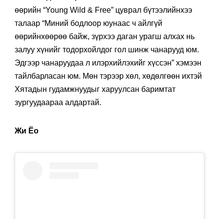
өөрийн “Young Wild & Free” цуврал бүтээлийнхээ
талаар “Миний бодлоор юунаас ч айлгүй
өөрийнхөөрөө байж, зүрхээ даган урагш алхах нь
залуу хүнийг тодорхойлдог гол шинж чанарууд юм.
Эдгээр чанаруудаа л илэрхийлэхийг хүссэн” хэмээн
тайлбарласан юм. Мөн тэрээр хөл, хөдөлгөөн ихтэй
Хятадын гудамжнуудыг харуулсан баримтат
зургуудаараа алдартай.
Жи Ёо