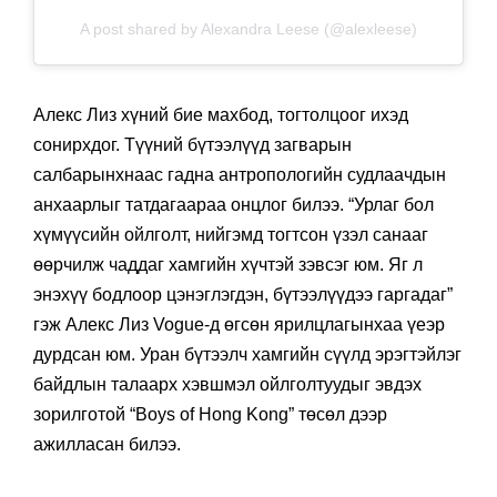
A post shared by Alexandra Leese (@alexleese)
Алекс Лиз хүний бие махбод, тогтолцоог ихэд
сонирхдог. Түүний бүтээлүүд загварын
салбарынхнаас гадна антропологийн судлаачдын
анхаарлыг татдагаараа онцлог билээ. “Урлаг бол
хүмүүсийн ойлголт, нийгэмд тогтсон үзэл санааг
өөрчилж чаддаг хамгийн хүчтэй зэвсэг юм. Яг л
энэхүү бодлоор цэнэглэгдэн, бүтээлүүдээ гаргадаг”
гэж Алекс Лиз Vogue-д өгсөн ярилцлагынхаа үеэр
дурдсан юм. Уран бүтээлч хамгийн сүүлд эрэгтэйлэг
байдлын талаарх хэвшмэл ойлголтуудыг эвдэх
зорилготой “Boys of Hong Kong” төсөл дээр
ажилласан билээ.