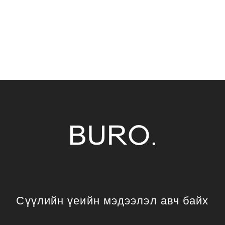
Сүүлийн үеийн мэдээлэл авч байх