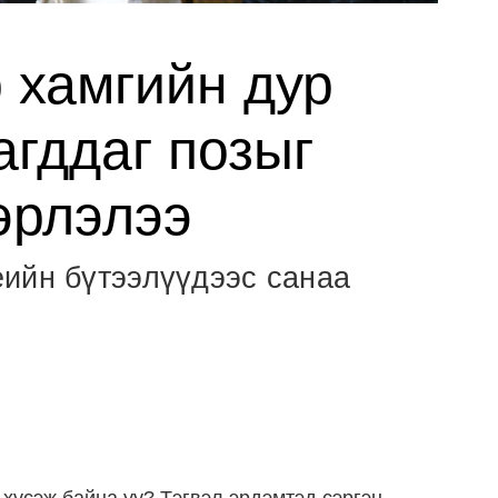
 хамгийн дур
агддаг позыг
эрлэлээ
ийн бүтээлүүдээс санаа