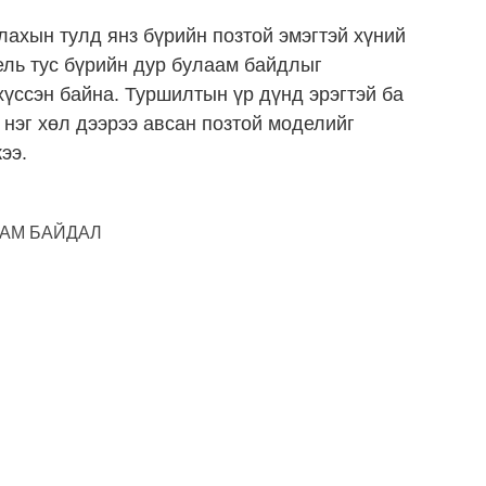
ахын тулд янз бүрийн позтой эмэгтэй хүний
ель тус бүрийн дур булаам байдлыг
үссэн байна. Туршилтын үр дүнд эрэгтэй ба
 нэг хөл дээрээ авсан позтой моделийг
ээ.
ААМ БАЙДАЛ