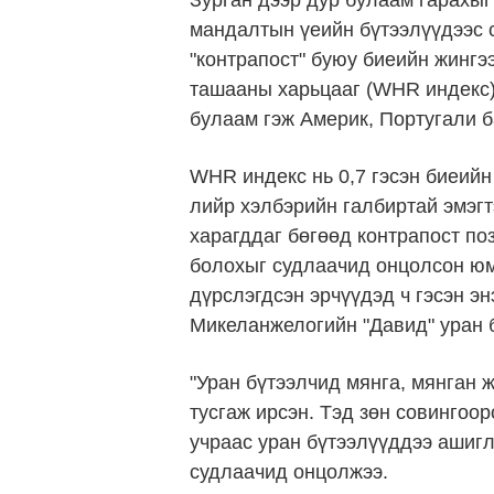
Зурган дээр дур булаам гарахыг
мандалтын үеийн бүтээлүүдээс 
"контрапост" буюу биеийн жингэ
ташааны харьцааг (WHR индекс) 
булаам гэж Америк, Португали 
WHR индекс нь 0,7 гэсэн биеийн
лийр хэлбэрийн галбиртай эмэг
харагддаг бөгөөд контрапост поз
болохыг судлаачид онцолсон юм
дүрслэгдсэн эрчүүдэд ч гэсэн э
Микеланжелогийн "Давид" уран 
"Уран бүтээлчид мянга, мянган 
тусгаж ирсэн. Тэд зөн совингоор
учраас уран бүтээлүүддээ ашигл
судлаачид онцолжээ.