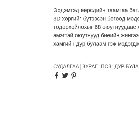
Эрдэмтэд өөрсдийн таамгаа батл
3D хөргийг бүтээсэн бөгөөд мод
тодорхойлохыг 68 оюутнуудаас х
эмэгтэй оюутнууд биеийн жингээ
хамгийн дур булаам гэж мэдэгдж
СУДАЛГАА
ЗУРАГ
ПОЗ
ДУР БУЛ