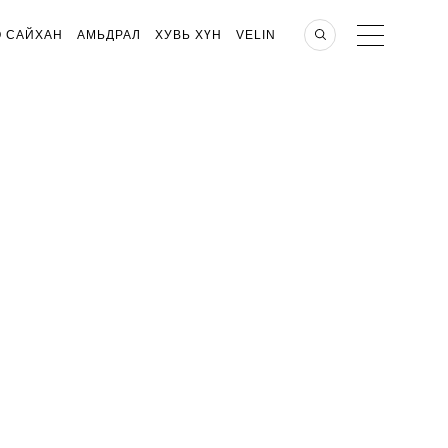
О САЙХАН
АМЬДРАЛ
ХУВЬ ХҮН
VELIN