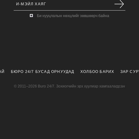
Би нууцлалын нөхцлийг зөвшөөрч байна
АЙ
БЮРО 24/7 БУСАД ОРНУУДАД
ХОЛБОО БАРИХ
ЗАР СУ
© 2011–2026 Buro 24/7. Зохиогчийн эрх хуулиар хамгаалагдсан