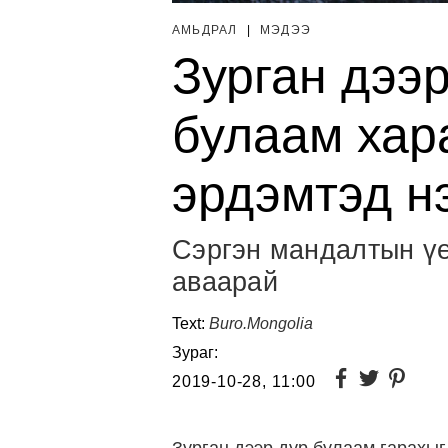
АМЬДРАЛ
|
МЭДЭЭ
Зурган дээр
булаам хар
эрдэмтэд н
Сэргэн мандалтын үе
аваарай
Text:
Buro.Mongolia
Зураг:
2019-10-28, 11:00