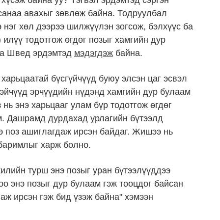
 хүсэж байна уу? Тэгвэл эрдэмтэд сэргэн
санаа авахыг зөвлөж байна. Тодруулбал
э нэг хөл дээрээ шилжүүлэн зогсож, бэлхүүс ба
илүү тодотгож өгдөг позыг хамгийн дур
ба Швед эрдэмтэд
мэдэгдэж
байна.
 харьцаатай бүсгүйчүүд буюу элсэн цаг эсвэл
тэйчүүд эрчүүдийн нүдэнд хамгийн дур булаам
 нь энэ харьцааг улам бүр тодотгож өгдөг
. Дашрамд дурдахад урлагийн бүтээлд
нэ поз ашиглагдаж ирсэн байдаг. Жишээ нь
баримлыг харж болно.
жилийн турш энэ позыг уран бүтээлүүддээ
оо энэ позыг дур булаам гэж тооцдог байсан
аж ирсэн гэж бид үзэж байна" хэмээн