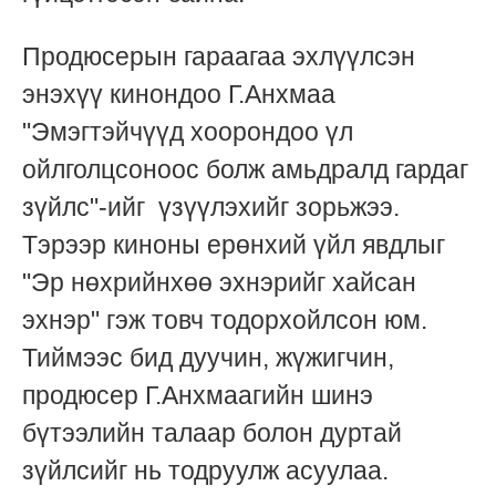
Продюсерын гараагаа эхлүүлсэн
энэхүү кинондоо Г.Анхмаа
"Эмэгтэйчүүд хоорондоо үл
ойлголцсоноос болж амьдралд гардаг
зүйлс"-ийг үзүүлэхийг зорьжээ.
Тэрээр киноны ерөнхий үйл явдлыг
"Эр нөхрийнхөө эхнэрийг хайсан
эхнэр" гэж товч тодорхойлсон юм.
Тиймээс бид дуучин, жүжигчин,
продюсер Г.Анхмаагийн шинэ
бүтээлийн талаар болон дуртай
зүйлсийг нь тодруулж асуулаа.