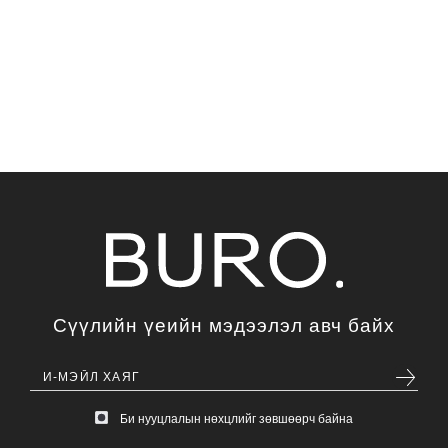
Сүүлийн үеийн мэдээлэл авч байх
Би нууцлалын нөхцлийг зөвшөөрч байна