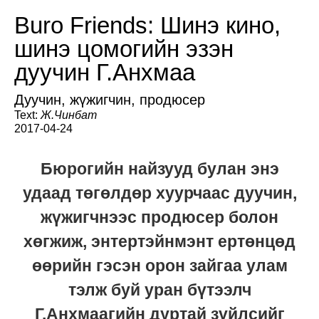
Buro Friends: Шинэ кино,
шинэ цомогийн эзэн
дуучин Г.Анхмаа
Дуучин, жүжигчин, продюсер
Text:
Ж.Чинбат
2017-04-24
Бюрогийн найзууд булан энэ
удаад төгөлдөр хуурчаас дуучин,
жүжигчнээс продюсер болон
хөгжиж, энтертэйнмэнт ертөнцөд
өөрийн гэсэн орон зайгаа улам
тэлж буй уран бүтээлч
Г.Анхмаагийн дуртай зүйлсийг