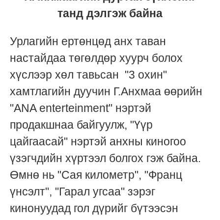
танд дэлгэж байна
Урлагийн ертөнцөд анх таван
настайдаа төгөлдөр хуурч болох
хүслээр хөл тавьсан "3 охин"
хамтлагийн дуучин Г.Анхмаа өөрийн
"ANA enterteinment" нэртэй
продакшнаа байгуулж, "Үүр
цайгаасай" нэртэй анхны киногоо
үзэгчдийн хүртээл болгох гэж байна.
Өмнө нь "Сая километр", "Франц
үнсэлт", "Гарал угсаа" зэрэг
кинонуудад гол дүрийг бүтээсэн