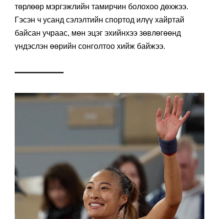
төрлөөр мэргэжлийн тамирчин болохоо дөхжээ.
Гэсэн ч усанд сэлэлтийн спортод илүү хайртай
байсан учраас, мөн эцэг эхийнхээ зөвлөгөөнд
үндэслэн өөрийн сонголтоо хийж байжээ.