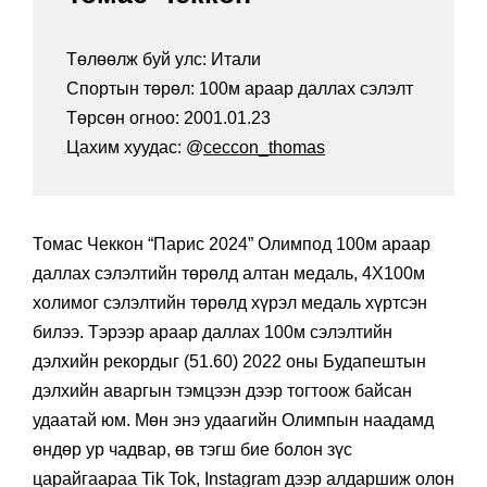
Төлөөлж буй улс: Итали
Спортын төрөл: 100м араар даллах сэлэлт
Төрсөн огноо: 2001.01.23
Цахим хуудас: @
ceccon_thomas
Томас Чеккон “Парис 2024” Олимпод 100м араар
даллах сэлэлтийн төрөлд алтан медаль, 4X100м
холимог сэлэлтийн төрөлд хүрэл медаль хүртсэн
билээ. Тэрээр араар даллах 100м сэлэлтийн
дэлхийн рекордыг (51.60) 2022 оны Будапештын
дэлхийн аваргын тэмцээн дээр тогтоож байсан
удаатай юм. Мөн энэ удаагийн Олимпын наадамд
өндөр ур чадвар, өв тэгш бие болон зүс
царайгаараа Tik Tok, Instagram дээр алдаршиж олон