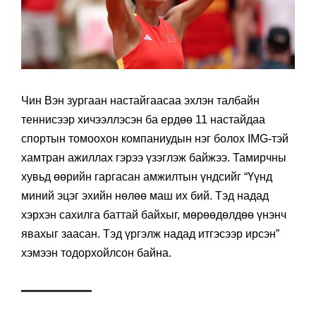
Чин Вэн зургаан настайгаасаа эхлэн талбайн
теннисээр хичээллэсэн ба ердөө 11 настайдаа
спортын томоохон компаниудын нэг болох IMG-тэй
хамтран ажиллах гэрээ үзэглэж байжээ. Тамирчны
хувьд өөрийн гаргасан амжилтын үндсийг “Үүнд
миний эцэг эхийн нөлөө маш их бий. Тэд надад
хэрхэн сахилга баттай байхыг, мөрөөдөлдөө үнэнч
явахыг заасан. Тэд үргэлж надад итгэсээр ирсэн”
хэмээн тодорхойлсон байна.