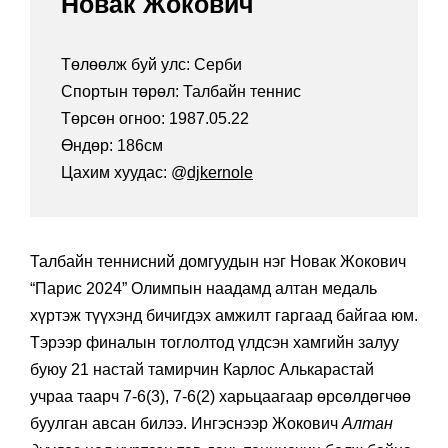
Новак Жокович
Төлөөлж буй улс: Серби
Спортын төрөл: Талбайн теннис
Төрсөн огноо: 1987.05.22
Өндөр: 186см
Цахим хуудас: @
djkernole
Талбайн теннисний домгуудын нэг Новак Жокович
“Парис 2024” Олимпын наадамд алтан медаль
хүртэж түүхэнд бичигдэх амжилт гаргаад байгаа юм.
Тэрээр финалын тоглолтод үлдсэн хамгийн залуу
буюу 21 настай тамирчин Карлос Алькарастай
учраа таарч 7-6(3), 7-6(2) харьцаагаар өрсөлдөгчөө
буулган авсан билээ. Ингэснээр Жокович
Алтан