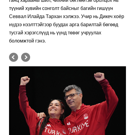
ганц харааны шил, чихний бөглөөтэй оролцох нь
түүний хувийн сонголт байсныг багийн гишүүн
Севвал Илайда Тархан хэлжээ. Учир нь Дикеч хоёр
нүдээ нээлттэйгээр буудах арга барилтай бөгөөд
тусгай хэрэгслүүд нь үүнд төвөг учруулах
боломжтой гэнэ.