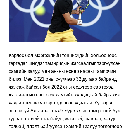
Карлос бол Мэргэжлийн теннисчдийн холбооноос
гаргадаг шилдэг тамирчдын жагсаалтыг тэргүүлсэн
хамгийн залуу, мөн анхны өсвөр насны тамирчин
билээ. Мөн 2021 оны сүүлчээр 32 дугаар байранд
жагсаж байсан бол 2022 оны есдүгээр сар гэхэд
жагсаалтын нэгт орж хамгийн хурдацтай байр ахиж
чадсан теннисчнээр тодорсон удаатай. Үүгээр ч
зогсохгүй Алькарас нь
Их дуулга
-ын тэмцээний бүх
гурван төрлийн талбайд (зүлэгтэй, шавран, хатуу
талбай) ялалт байгуулсан хамгийн залуу тоглогчоор