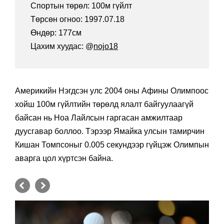
Спортын төрөл: 100м гүйлт
Төрсөн огноо: 1997.07.18
Өндөр: 177см
Цахим хуудас: @
nojo18
Америкийн Нэгдсэн улс 2004 оны Aфины Олимпоос
хойш 100м гүйлтийн төрөлд ялалт байгуулаагүй
байсан нь Ноа Лайлсын гаргасан амжилтаар
дуусгавар боллоо. Тэрээр Ямайка улсын тамирчин
Кишан Томпсоныг 0.005 секундээр гүйцэж Олимпын
аварга цол хүртсэн байна.