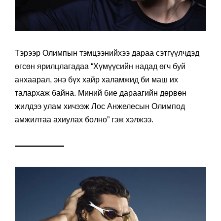
Тэрээр Олимпын тэмцээнийхээ дараа сэтгүүлчдэд
өгсөн ярилцлагадаа “Хүмүүсийн надад өгч буй
анхаарал, энэ бүх хайр халамжид би маш их
талархаж байна. Миний бие дараагийн дөрвөн
жилдээ улам хичээж Лос Анжелесын Олимпод
амжилтаа ахиулах болно” гэж хэлжээ.