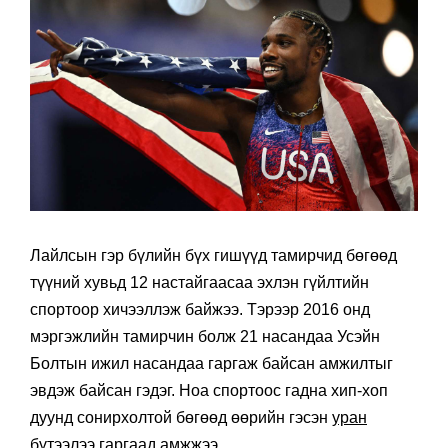
Лайлсын гэр бүлийн бүх гишүүд тамирчид бөгөөд
түүний хувьд 12 настайгаасаа эхлэн гүйлтийн
спортоор хичээллэж байжээ. Тэрээр 2016 онд
мэргэжлийн тамирчин болж 21 насандаа Усэйн
Болтын ижил насандаа гаргаж байсан амжилтыг
эвдэж байсан гэдэг. Ноа спортоос гадна хип-хоп
дуунд сонирхолтой бөгөөд өөрийн гэсэн
уран
бүтээлээ
гаргаад амжжээ.