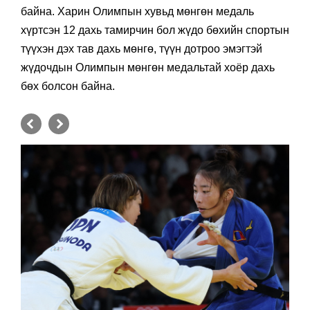
байна. Харин Олимпын хувьд мөнгөн медаль
хүртсэн 12 дахь тамирчин бол жүдо бөхийн спортын
түүхэн дэх тав дахь мөнгө, түүн дотроо эмэгтэй
жүдочдын Олимпын мөнгөн медальтай хоёр дахь
бөх болсон байна.