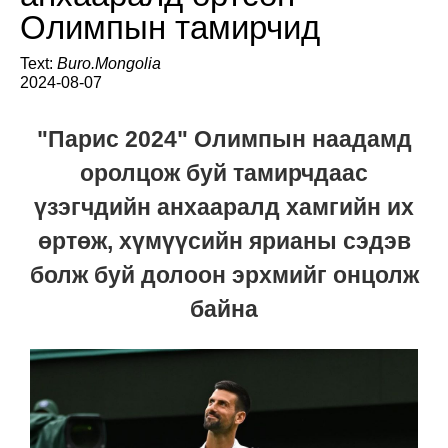
Олимпын тамирчид
Text:
Buro.Mongolia
2024-08-07
"Парис 2024" Олимпын наадамд
оролцож буй тамирчдаас
үзэгчдийн анхааралд хамгийн их
өртөж, хүмүүсийн ярианы сэдэв
болж буй долоон эрхмийг онцолж
байна