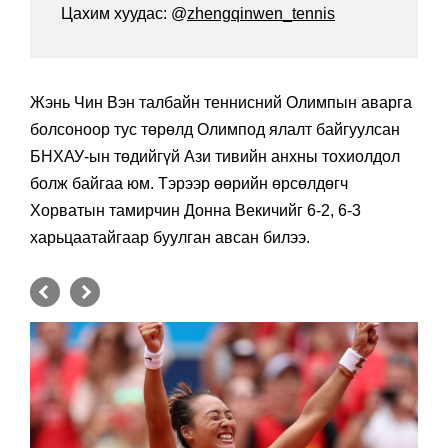
Цахим хуудас: @
zhengqinwen_tennis
Жэнь Чин Вэн талбайн теннисний Олимпын аварга
болсоноор тус төрөлд Олимпод ялалт байгуулсан
БНХАУ-ын төдийгүй Ази тивийн анхны тохиолдол
болж байгаа юм. Тэрээр өөрийн өрсөлдөгч
Хорватын тамирчин Донна Векичийг 6-2, 6-3
харьцаатайгаар буулган авсан билээ.