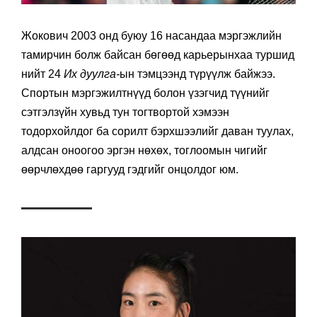
Жокович 2003 онд буюу 16 насандаа мэргэжлийн
тамирчин болж байсан бөгөөд карьерынхаа туршид
нийт 24
Их дуулга-
ын тэмцээнд түрүүлж байжээ.
Спортын мэргэжилтнүүд болон үзэгчид түүнийг
сэтгэлзүйн хувьд тун тогтвортой хэмээн
тодорхойлдог ба сорилт бэрхшээлийг даван туулах,
алдсан оноогоо эргэн нөхөх, тоглоомын чигийг
өөрчлөхдөө гаргууд гэдгийг онцолдог юм.