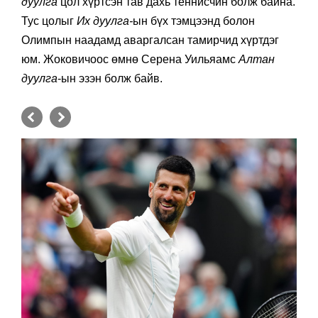
дуулга
цол хүртсэн тав дахь теннисчин болж байна.
Тус цолыг
Их дуулга-
ын бүх тэмцээнд болон
Олимпын наадамд аваргалсан тамирчид хүртдэг
юм. Жоковичоос өмнө Серена Уильяамс
Алтан
дуулга
-ын эзэн болж байв.