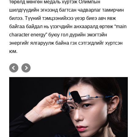
төрөлд мөнгөн медаль хүртэж Олимпын
шилдгүүдийн эгнээнд багтсан чадварлаг тамирчин
билээ. Түүний тэмцээнийхээ үеэр биеэ авч явж
байгаа байдал нь үзэгчдийн анхааралд өртөж “main
character energy” буюу гол дүрийн эмэгтэйн
энергийг ялгаруулж байна гэх сэтгэгдлийг хүртсэн
юм.