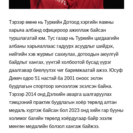
Тэрээр өмнө нь Туркийн Дотоод хэргийн яамны
харьяа албанд офицероор ажиллаж байсан
туршлагатай юм. Тус газар нь Туркийн цагдаагийн
албаны харьяаллаас гадуурх асуудлыг шийдэх,
нийтийн хэв журмыг сахиулах, дотоодын аюулгүй
байдлыг хангах, үүнтэй холбоотой бусад үүрэг
даалгавар биелүүлэх чиг баримжаатай ажээ. Юсуф
Дикеч одоо 51 настай ба 2001 оноос эхлэн
буудлагын спортоор хичээллэж эхэлсэн байна.
Тэрээр 2014 онд Дэлхийн аварга шалгаруулах
тэмцээний практик буудлагын хоёр төрөлд алтан
медаль хүртэж байсан бол 2023 онд хийн гар бууны
холимог багийн төрөлд хоёрдугаар байр эзэлж
мөнгөн медалийн болзол хангаж байжээ.