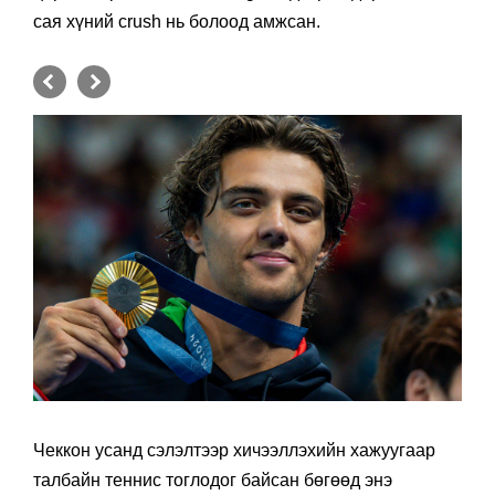
сая хүний crush нь болоод амжсан.
Чеккон усанд сэлэлтээр хичээллэхийн хажуугаар
талбайн теннис тоглодог байсан бөгөөд энэ