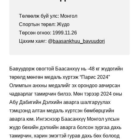
Төлөөлж буй улс: Монгол
Спортын төрөл: Жүдо
Төрсөн огноо: 1999.11.26
Цахим хаяг: @
baasankhuu_bavuudorj
Бавуудорж овогтой Баасанхүү нь -48 кг жүдогийн
төрөлд мөнгөн медаль хүртэж “Парис 2024”
Олимпын анхны медалийг эх орондоо авчирсан
чадварлаг тамирчин билээ. Мөн тэрээр 2024 оны
Абу Дабигийн Дэлхийн аварга шалгаруулах
тэмцээнд алтан медаль хүртсэн бөмбөрцгийн
аварга юм. Ингэснээр Баасанхүү Монгол улсын
жүдо бөхийн дэлхийн аварга болсон зургаа дахь
тамирчин, харин эмэгтэй гурав дахь бөх болоод