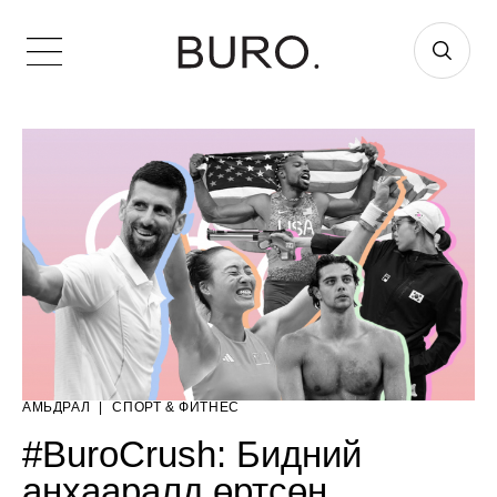
АМЬДРАЛ
|
СПОРТ & ФИТНЕС
#BuroCrush: Бидний
анхааралд өртсөн