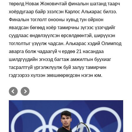
төрөлд Новак Жоковичтай финалын шатанд таарч
хоёрдугаар байр эзэлсэн Карлос Алькарас билээ.
Финалын тоглолт онооны хувьд тун ойрхон
явагдсан бөгөөд хоёр тамирчны зүгээс үзэгчдийг
суудлаас өндөлзүүлсэн өрсөлдөөнтэй, ширүүхэн
тоглолтыг үзүүлж чадсан. Алькарас хэдий Олимпод
аварга болж чадаагүй ч ердөө 21 насандаа
шилдгүүдийн эгнээд багтаж амжилтын буухиаг
тасралтгүй үргэлжлүүлж буй залуу тамирчин
гэдгээрээ хүлээн зөвшөөрөгдсөн нэгэн юм.