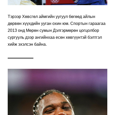
Тэрээр Хөвсгөл аймгийн уугуул бөгөөд айлын
дөрвөн хүүхдийн ууган охин юм. Спортын гараагаа
2013 онд Мөрөн сумын Дэлгэрмөрөн цогцолбор
сургууль дээр ангийнхаа есөн хөвгүүнтэй бэлтгэл
хийж эхэлсэн байна.