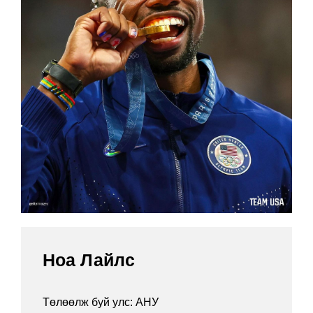
Ноа Лайлс
Төлөөлж буй улс: АНУ