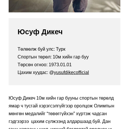
Юсуф Дикеч
Төлөөлж буй улс: Турк
Спортын төрөл: 10м хийн гар буу
Төрсөн огноо: 1973.01.01
Цахим хуудас: @
yusufdikecofficial
Юсуф Дикеч 10м хийн гар бууны спортын төрөлд
ямар ч тусгай хэрэгсэлгүйгээр оролцож Олимпын
мөнгөн медалийг “төвөггүйхэн” хүртэж чадсан
гэдгээрээ цахим сүлжээнд алдаршаад буй. Дан