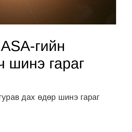
NASA-гийн
ч шинэ гараг
урав дах өдөр шинэ гараг