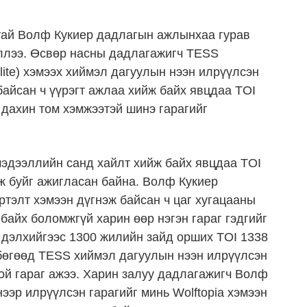
тай Волф Кукиер дадлагын ажлынхаа гурав
үллээ. Өсвөр насны дадлагажигч TESS
ellite) хэмээх хиймэл дагуулын нээн илрүүлсэн
байсан ч үүрэгт ажлаа хийж байх явцдаа TOI
 дахин том хэмжээтэй шинэ гарагийг
эдээллийн санд хайлт хийж байх явцдаа TOI
ж буйг ажигласан байна. Волф Кукиер
ртэлт хэмээн дүгнэж байсан ч цаг хугацааны
байх боломжгүй харин өөр нэгэн гараг гэдгийг
ь дэлхийгээс 1300 жилийн зайд орших TOI 1338
 бөгөөд TESS хиймэл дагуулын нээн илрүүлсэн
той гараг ажээ. Харин залуу дадлагажигч Волф
ээр илрүүлсэн гарагийг минь Wolftopia хэмээн