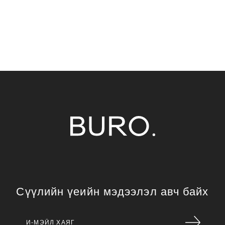
Сүүлийн үеийн мэдээлэл авч байх