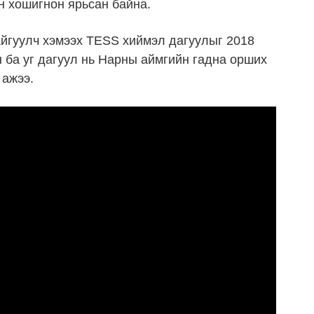
эн хошигнон ярьсан байна.
айгуулч хэмээх TESS хиймэл дагуулыг 2018
 ба уг дагуул нь Нарны аймгийн гадна орших
 ажээ.