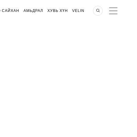
О САЙХАН
АМЬДРАЛ
ХУВЬ ХҮН
VELIN