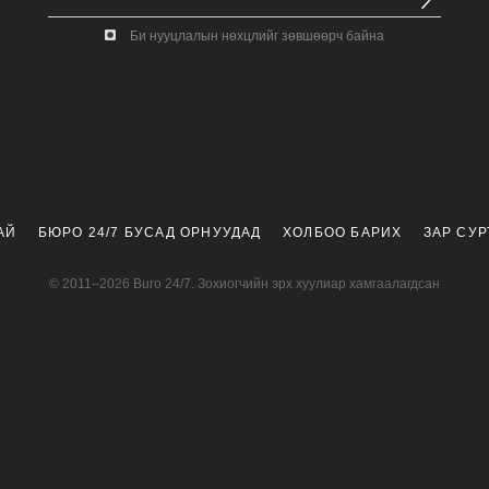
Би нууцлалын нөхцлийг зөвшөөрч байна
АЙ
БЮРО 24/7 БУСАД ОРНУУДАД
ХОЛБОО БАРИХ
ЗАР СУ
© 2011–2026 Buro 24/7. Зохиогчийн эрх хуулиар хамгаалагдсан