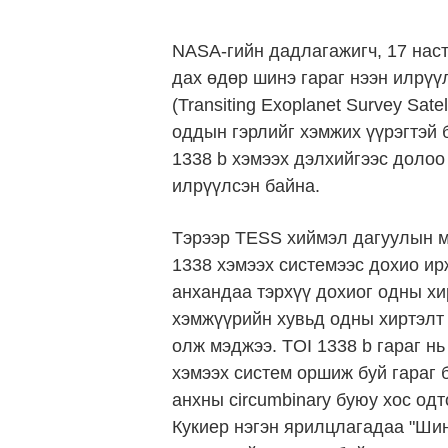
NASA-гийн дадлагажигч, 17 нас
дах өдөр шинэ гараг нээн илрү
(Transiting Exoplanet Survey Sat
оддын гэрлийг хэмжих үүрэгтэй 
1338 b хэмээх дэлхийгээс долоо
илрүүлсэн байна.
Тэрээр TESS хиймэл дагуулын м
1338 хэмээх системээс дохио ир
анхандаа тэрхүү дохиог одны хи
хэмжүүрийн хувьд одны хиртэлт 
олж мэджээ. TOI 1338 b гараг н
хэмээх систем оршиж буй гараг
анхны circumbinary буюу хос од
Кукиер нэгэн ярилцлагадаа "Шин