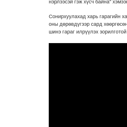
нэрлээсэй гэж хүсч байна" хэмэ
Сонирхуулахад харь гарагийн х
оны дөрөвдүгээр сард хөөргөсөн
шинэ гараг илрүүлэх зорилготой