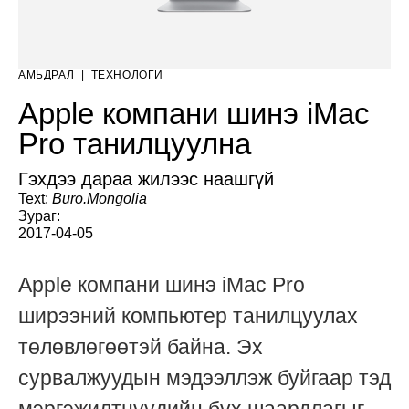
АМЬДРАЛ
|
ТЕХНОЛОГИ
Apple компани шинэ iMac
Pro танилцуулна
Гэхдээ дараа жилээс наашгүй
Text:
Buro.Mongolia
Зураг:
2017-04-05
Apple компани шинэ iMac Pro
ширээний компьютер танилцуулах
төлөвлөгөөтэй байна. Эх
сурвалжуудын мэдээллэж буйгаар тэд