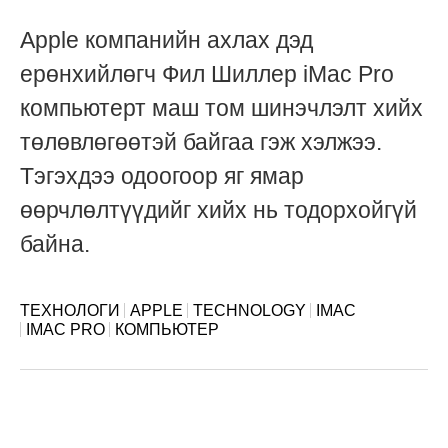
Apple компанийн ахлах дэд
ерөнхийлөгч Фил Шиллер iMac Pro
компьютерт маш том шинэчлэлт хийх
төлөвлөгөөтэй байгаа гэж хэлжээ.
Тэгэхдээ одоогоор яг ямар
өөрчлөлтүүдийг хийх нь тодорхойгүй
байна.
ТЕХНОЛОГИ
APPLE
TECHNOLOGY
IMAC
IMAC PRO
КОМПЬЮТЕР