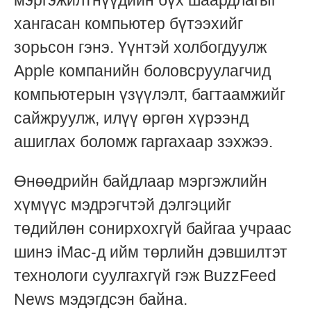
мэргэжилтнүүдийн бүх шаардлагыг
хангасан компьютер бүтээхийг
зорьсон гэнэ. Үүнтэй холбогдуулж
Apple компанийн боловсруулагчид
компьютерын үзүүлэлт, багтаамжийг
сайжруулж, илүү өргөн хүрээнд
ашиглах боломж гаргахаар зэхжээ.
Өнөөдрийн байдлаар мэргэжлийн
хүмүүс мэдрэгчтэй дэлгэцийг
төдийлөн сонирхохгүй байгаа учраас
шинэ iMac-д ийм төрлийн дэвшилтэт
технологи суулгахгүй гэж BuzzFeed
News мэдэгдсэн байна.