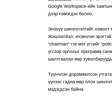
Google Workspace-ийн хамтын
дээр нэмэгдэх болно.
Энэхүү шинэчлэлтийг нэмэлт 
Жишээлбэл, ихэвчлэн эрэгтэй 
“chairman” гэх мэт үгсийг “polic
үгсээр орлохыг программ сан
шалтгаалан өөр хувилбарууды
Түүнчлэн доромжилсон утгатай
үүнээс гадна өөр олон шинэчл
мэдэгдсэн байна.