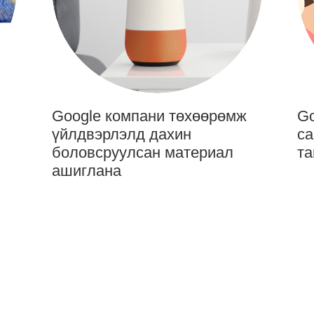
Google компани төхөөрөмж
Go
үйлдвэрлэлд дахин
са
боловсруулсан материал
та
ашиглана