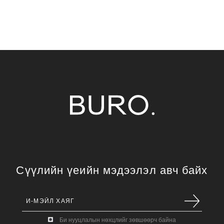
Сүүлийн үеийн мэдээлэл авч байх
Би нууцлалын нөхцлийг зөвшөөрч байна