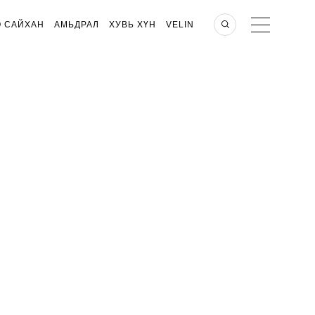
О САЙХАН
АМЬДРАЛ
ХУВЬ ХҮН
VELIN