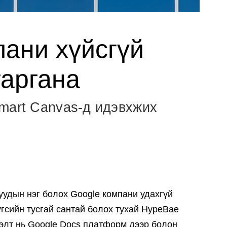
пани хүйсгүй
гаргана
mart Canvas-д идэвхжих
уудын нэг болох Google компани удахгүй
 үгсийн тусгай сантай болох тухай HypeBae
элт нь Google Docs платформ дээр болон