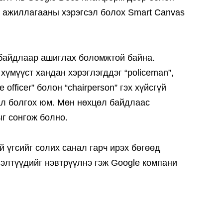
 ажиллагааны хэрэгсэл болох Smart Canvas
байдлаар ашиглах боломжтой байна.
хүмүүст хандан хэрэглэгддэг “policeman”,
e officer” болон “chairperson” гэх хүйсгүй
ал болгох юм. Мөн нөхцөл байдлаас
г сонгож болно.
 үгсийг солих санал гарч ирэх бөгөөд
элтүүдийг нэвтрүүлнэ гэж Google компани