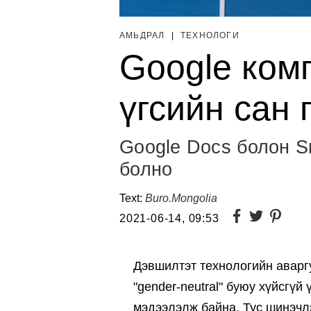
АМЬДРАЛ
|
ТЕХНОЛОГИ
Google ком
үгсийн сан 
Google Docs болон S
болно
Text:
Buro.Mongolia
2021-06-14, 09:53
Дэвшилтэт технологийн аварг
"gender-neutral" буюу хүйсгүй
мэдээлэлж
байна. Тус шинэчл