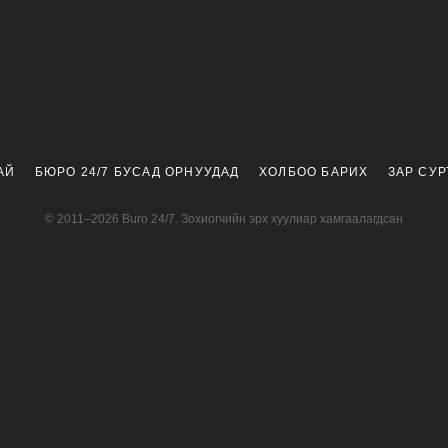
АЙ
БЮРО 24/7 БУСАД ОРНУУДАД
ХОЛБОО БАРИХ
ЗАР СУ
© 2011–2026 Buro 24/7. Зохиогчийн эрх хуулиар хамгаалагдсан