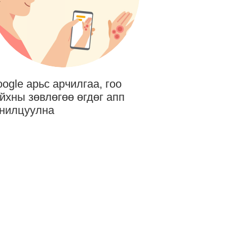
ogle арьс арчилгаа, гоо
йхны зөвлөгөө өгдөг апп
нилцуулна