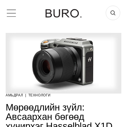
АМЬДРАЛ
|
ТЕХНОЛОГИ
Мөрөөдлийн зүйл:
Авсаархан бөгөөд
хүчирхэг Hasselblad X1D