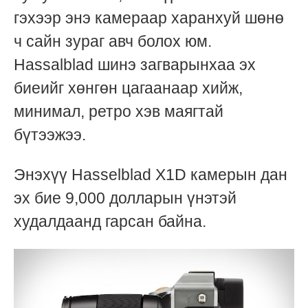
гэхээр энэ камераар
харанхуй шөнө
ч
сайн зураг авч болох юм.
Hassalblad шинэ загварынхаа эх
биеийг хөнгөн цагаанаар хийж,
минимал, ретро хэв маягтай
бүтээжээ.
Энэхүү Hasselblad X1D камерын дан
эх бие 9,000 долларын үнэтэй
худалдаанд гарсан байна.