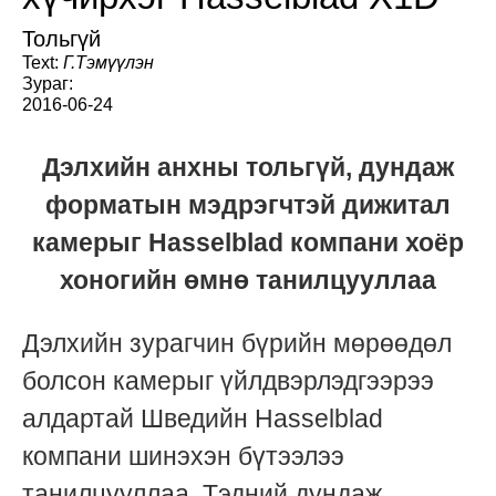
Тольгүй
Text:
Г.Тэмүүлэн
Зураг:
2016-06-24
Дэлхийн анхны тольгүй, дундаж
форматын мэдрэгчтэй дижитал
камерыг Hasselblad компани хоёр
хоногийн өмнө танилцууллаа
Дэлхийн зурагчин бүрийн мөрөөдөл
болсон камерыг үйлдвэрлэдгээрээ
алдартай Шведийн Hasselblad
компани шинэхэн бүтээлээ
танилцууллаа. Тэдний дундаж