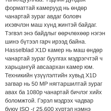
форматтай камерууд нь өндөр
чанартай зураг авдаг боловч
ихэвчлэн маш хүнд жинтэй байдаг.
Тэгвэл энэ байдлыг өөрчлөхөөр нэгэн
шинэ бүтээл гарч ирээд байна.
Hasselblad X1D камер нь маш өндөр
чанартай зураг буулгах мэдрэгчтэй ч
харьцангуй авсаархан камер юм.
Техникийн үзүүлэлтийн хувьд X1D
загвар нь 50 MP нягтаршилтай зураг
авах ба 1080p чанартай бичлэг хийх
боломжтой. Гэрэл мэдрэх чадвар
буюу ISO -г 25,600 хүртэл нэмнэ