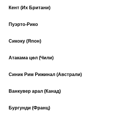
Кент (Их Британи)
Пуэрто-Рико
Сикоку (Япон)
Атакама цөл (Чили)
Синик Рим Рижинал (Австрали)
Ванкувер арал (Канад)
Бургунди (Франц)