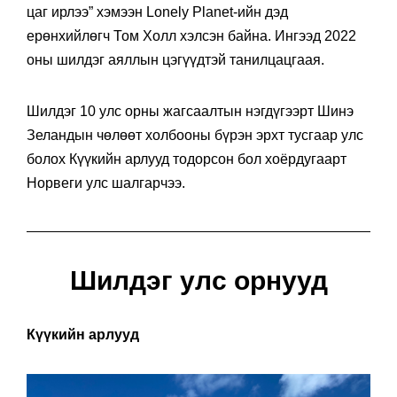
цаг ирлээ” хэмээн Lonely Planet-ийн дэд
ерөнхийлөгч Том Холл хэлсэн байна. Ингээд 2022
оны шилдэг аяллын цэгүүдтэй танилцацгаая.
Шилдэг 10 улс орны жагсаалтын нэгдүгээрт Шинэ
Зеландын чөлөөт холбооны бүрэн эрхт тусгаар улс
болох Күүкийн арлууд тодорсон бол хоёрдугаарт
Норвеги улс шалгарчээ.
Шилдэг улс орнууд
Күүкийн арлууд