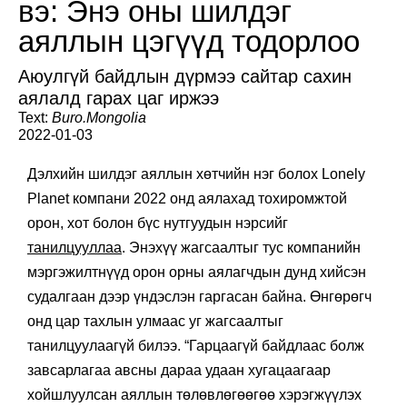
вэ: Энэ оны шилдэг
аяллын цэгүүд тодорлоо
Аюулгүй байдлын дүрмээ сайтар сахин
аялалд гарах цаг иржээ
Text:
Buro.Mongolia
2022-01-03
Дэлхийн шилдэг аяллын хөтчийн нэг болох Lonely
Planet компани 2022 онд аялахад тохиромжтой
орон, хот болон бүс нутгуудын нэрсийг
танилцууллаа
. Энэхүү жагсаалтыг тус компанийн
мэргэжилтнүүд орон орны аялагчдын дунд хийсэн
судалгаан дээр үндэслэн гаргасан байна. Өнгөрөгч
онд цар тахлын улмаас уг жагсаалтыг
танилцуулаагүй билээ. “Гарцаагүй байдлаас болж
завсарлагаа авсны дараа удаан хугацаагаар
хойшлуулсан аяллын төлөвлөгөөгөө хэрэгжүүлэх