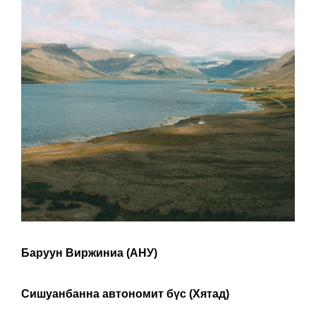
Баруун Виржиниа (АНУ)
Сишуанбанна автономит бүс (Хятад)