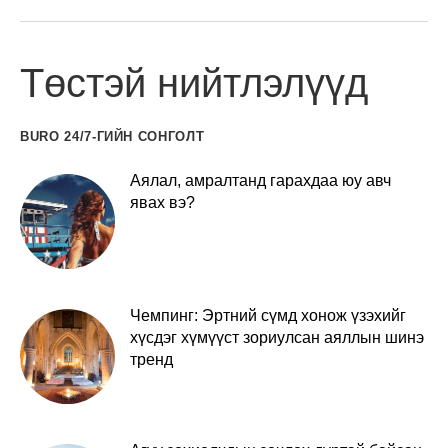
Төстэй нийтлэлүүд
BURO 24/7-ГИЙН СОНГОЛТ
Аялал, амралтанд гарахдаа юу авч
явах вэ?
Чемпинг: Эртний сүмд хонож үзэхийг
хүсдэг хүмүүст зориулсан аяллын шинэ
тренд