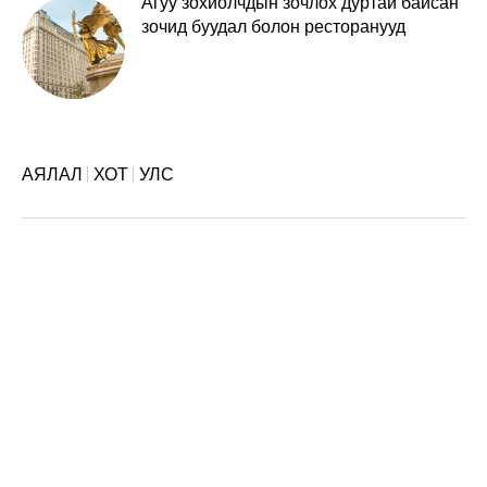
Агуу зохиолчдын зочлох дуртай байсан
зочид буудал болон ресторанууд
АЯЛАЛ
ХОТ
УЛС