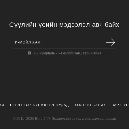
Сүүлийн үеийн мэдээлэл авч байх
Би нууцлалын нөхцлийг зөвшөөрч байна
АЙ
БЮРО 24/7 БУСАД ОРНУУДАД
ХОЛБОО БАРИХ
ЗАР СУ
© 2011–2026 Buro 24/7. Зохиогчийн эрх хуулиар хамгаалагдсан