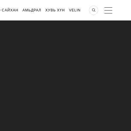
О САЙХАН
АМЬДРАЛ
ХУВЬ ХҮН
VELIN