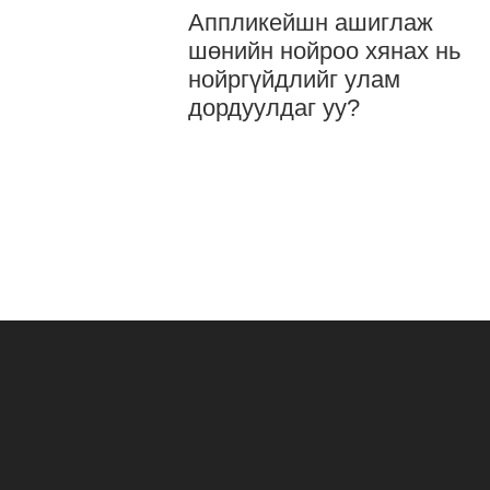
Аппликейшн ашиглаж
шөнийн нойроо хянах нь
нойргүйдлийг улам
дордуулдаг уу?