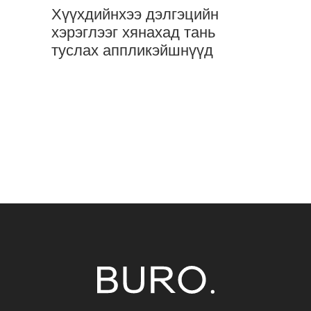
Хүүхдийнхээ дэлгэцийн
хэрэглээг хянахад тань
туслах аппликэйшнүүд