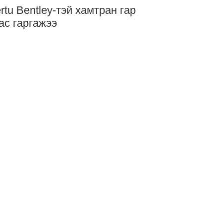
rtu Bentley-тэй хамтран гар
ас гаргажээ