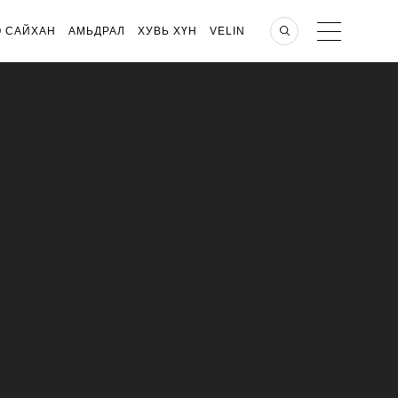
О САЙХАН
АМЬДРАЛ
ХУВЬ ХҮН
VELIN