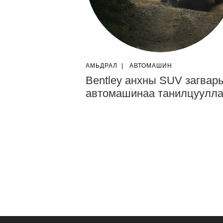
АМЬДРАЛ
|
АВТОМАШИН
Bentley анхны SUV загвар
автомашинаа танилцуулл