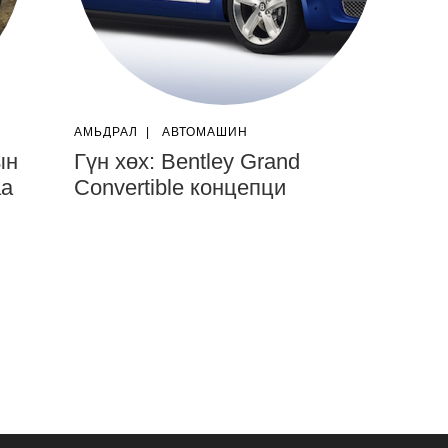
АМЬДРАЛ
|
АВТОМАШИН
ын
Гүн хөх: Bentley Grand
аа
Convertible концепци