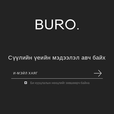
Сүүлийн үеийн мэдээлэл авч байх
Би нууцлалын нөхцлийг зөвшөөрч байна