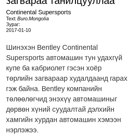
загвараа танилцууллаа
Continental Supersports
Text:
Buro.Mongolia
Зураг:
2017-01-10
Шинэхэн Bentley Continental
Supersports автомашин тун удахгүй
купе ба кабриолет гэсэн хоёр
төрлийн загвараар худалдаанд гарах
гэж байна. Bentley компанийн
төлөөлөгчид энэхүү автомашиныг
дөрвөн хүний суудалтай дэлхийн
хамгийн хурдан автомашин хэмээн
нэрлэжээ.