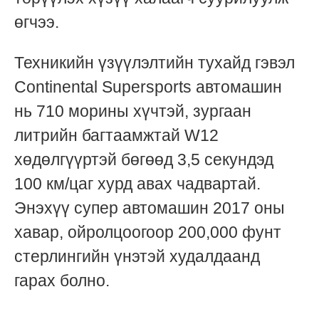
өгчээ.
Техникийн үзүүлэлтийн тухайд гэвэл
Continental Supersports автомашин
нь
710 морины хүчтэй,
зургаан
литрийн багтаамжтай W12
хөдөлгүүртэй бөгөөд 3,5 секундэд
100 км/цаг хурд авах чадвартай.
Энэхүү супер автомашин 2017 оны
хавар, ойролцоогоор 200,000 фунт
стерлингийн үнэтэй худалдаанд
гарах болно.