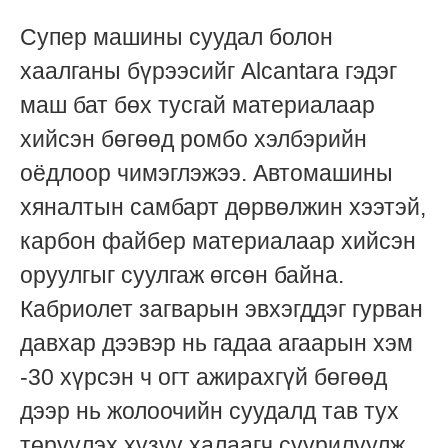
Супер машины суудал болон
хаалганы бүрээсийг Alcantara гэдэг
маш бат бөх тусгай материалаар
хийсэн бөгөөд ромбо хэлбэрийн
оёдлоор чимэглэжээ. Автомашины
хяналтын самбарт дөрвөлжин хээтэй,
карбон файбер материалаар хийсэн
оруулгыг суулгаж өгсөн байна.
Кабриолет загварын эвхэгддэг гурван
давхар дээвэр нь гадаа агаарын хэм
-30 хүрсэн ч огт ажирахгүй бөгөөд
дээр нь жолоочийн суудалд тав тух
төрүүлэх хүзүү халаагч суурилуулж