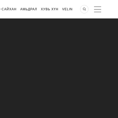
О САЙХАН
АМЬДРАЛ
ХУВЬ ХҮН
VELIN