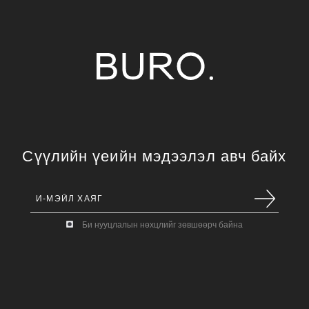
Сүүлийн үеийн мэдээлэл авч байх
Би нууцлалын нөхцлийг зөвшөөрч байна