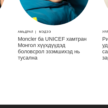
АМЬДРАЛ
|
МЭДЭЭ
УР
Moncler ба UNICEF хамтран
Ри
Монгол хүүхдүүдэд
уд
боловсрол эзэмшихэд нь
са
тусална
за