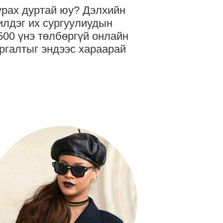
рах дуртай юу? Дэлхийн
лдэг их сургуулиудын
500 үнэ төлбөргүй онлайн
ргалтыг эндээс хараарай