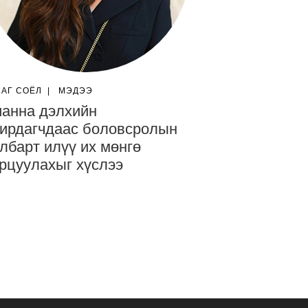
ЛАГ СОЁЛ
|
МЭДЭЭ
анна дэлхийн
ирдагчдаас боловсролын
лбарт илүү их мөнгө
рцуулахыг хүслээ