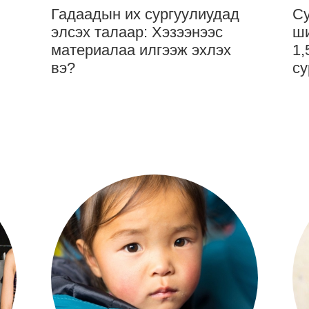
Гадаадын их сургуулиудад
Су
элсэх талаар: Хэзээнээс
ши
материалаа илгээж эхлэх
1,
вэ?
су