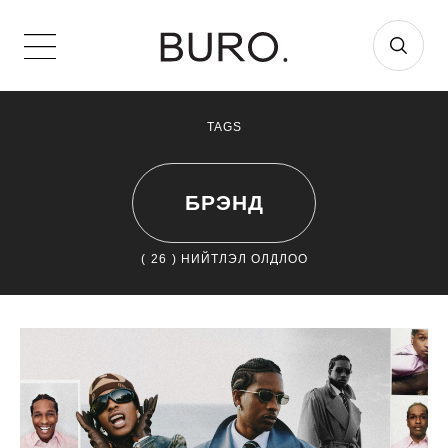
TAGS
БРЭНД
(
26
) НИЙТЛЭЛ ОЛДЛОО