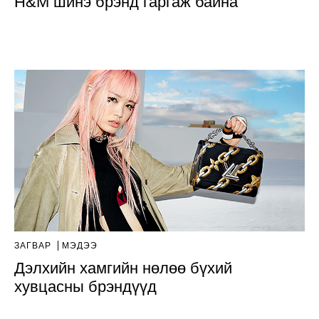
H&M шинэ брэнд гаргаж байна
ЗАГВАР
МЭДЭЭ
Дэлхийн хамгийн нөлөө бүхий
хувцасны брэндүүд