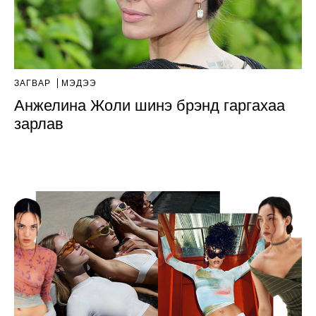
ЗАГВАР
МЭДЭЭ
Анжелина Жоли шинэ брэнд гаргахаа
зарлав