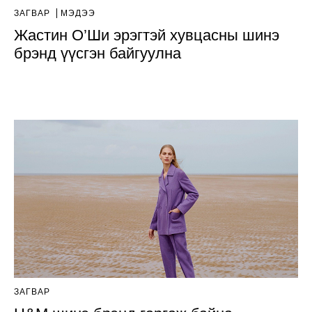
ЗАГВАР
МЭДЭЭ
Жастин О’Ши эрэгтэй хувцасны шинэ
брэнд үүсгэн байгуулна
ЗАГВАР