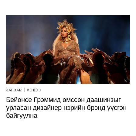
ЗАГВАР
МЭДЭЭ
Бейонсе Грэммид өмссөн даашинзыг
урласан дизайнер нэрийн брэнд үүсгэн
байгуулна