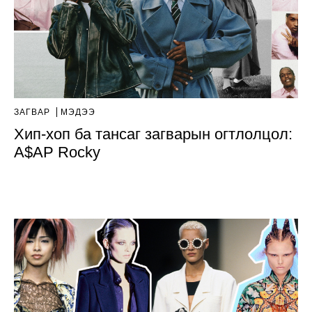
ЗАГВАР
МЭДЭЭ
Хип-хоп ба тансаг загварын огтлолцол:
A$AP Rocky