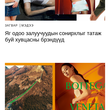
ЗАГВАР
МЭДЭЭ
Яг одоо залуучуудын сонирхлыг татаж
буй хувцасны брэндүүд