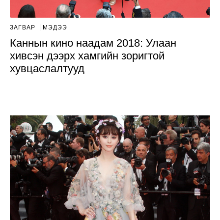
ЗАГВАР
МЭДЭЭ
Каннын кино наадам 2018: Улаан
хивсэн дээрх хамгийн зоригтой
хувцаслалтууд