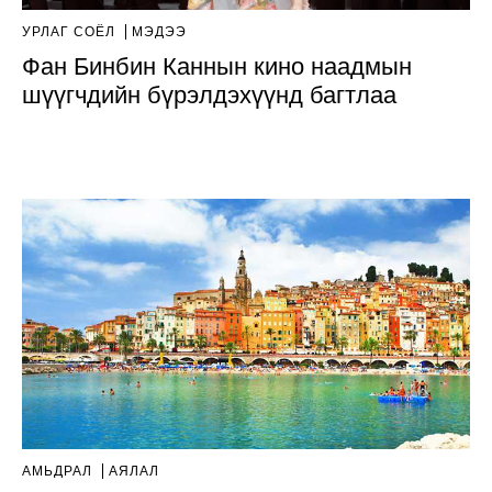
УРЛАГ СОЁЛ
МЭДЭЭ
Фан Бинбин Каннын кино наадмын
шүүгчдийн бүрэлдэхүүнд багтлаа
АМЬДРАЛ
АЯЛАЛ