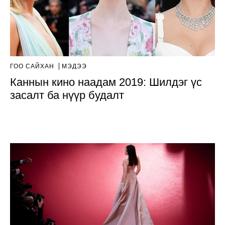
ГОО САЙХАН
МЭДЭЭ
Каннын кино наадам 2019: Шилдэг үс
засалт ба нүүр будалт