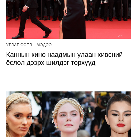
УРЛАГ СОЁЛ
МЭДЭЭ
Каннын кино наадмын улаан хивсний
ёслол дээрх шилдэг төрхүүд