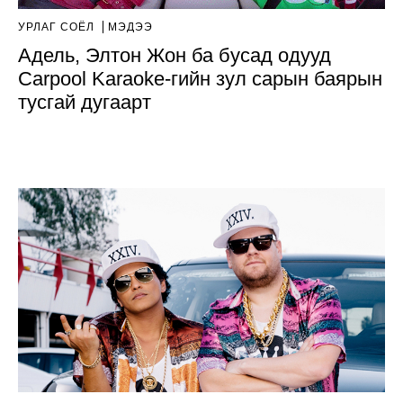
УРЛАГ СОЁЛ
МЭДЭЭ
Адель, Элтон Жон ба бусад одууд
Carpool Karaoke-гийн зул сарын баярын
тусгай дугаарт