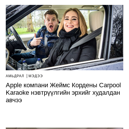
АМЬДРАЛ
МЭДЭЭ
Apple компани Жеймс Кордены Carpool
Karaoke нэвтрүүлгийн эрхийг худалдан
авчээ