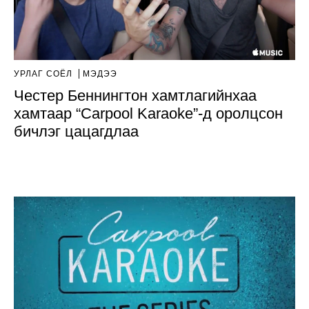
УРЛАГ СОЁЛ
МЭДЭЭ
Честер Беннингтон хамтлагийнхаа
хамтаар “Carpool Karaoke”-д оролцсон
бичлэг цацагдлаа