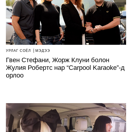
УРЛАГ СОЁЛ
МЭДЭЭ
Гвен Стефани, Жорж Клуни болон
Жулия Робертс нар “Carpool Karaoke”-д
орлоо