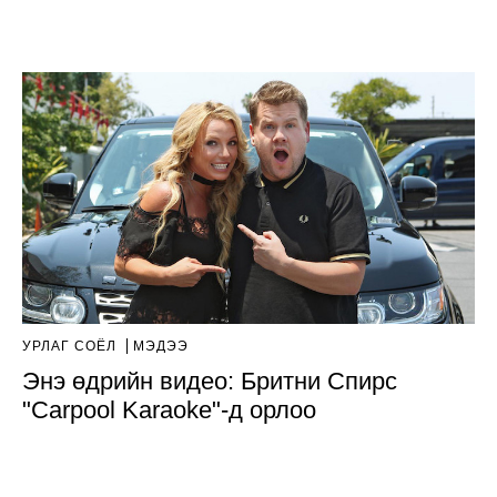
УРЛАГ СОЁЛ
МЭДЭЭ
Энэ өдрийн видео: Бритни Спирс
"Carpool Karaoke"-д орлоо