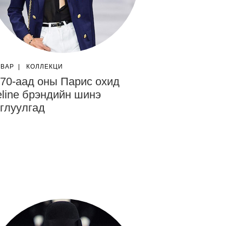
ГВАР
|
КОЛЛЕКЦИ
70-аад оны Парис охид
line брэндийн шинэ
глуулгад