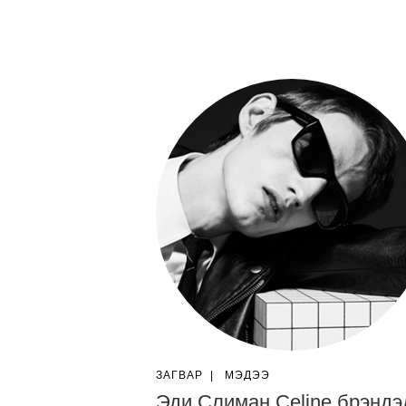
ЗАГВАР
|
МЭДЭЭ
Эди Слиман Celine брэндэ