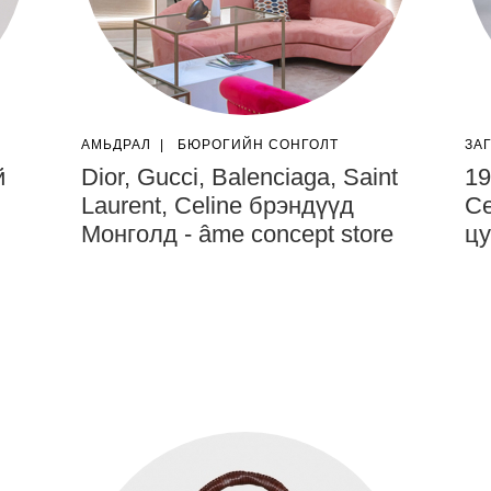
АМЬДРАЛ
|
БЮРОГИЙН СОНГОЛТ
ЗА
й
Dior, Gucci, Balenciaga, Saint
19
Laurent, Celine брэндүүд
Ce
Монголд - âme concept store
цу