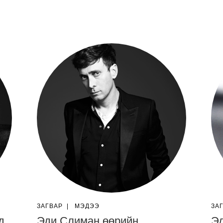
ЗАГВАР
|
МЭДЭЭ
ЗА
д
Эди Слиман өөрийн
Эд