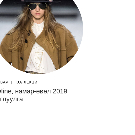
ГВАР
|
КОЛЛЕКЦИ
line, намар-өвөл 2019
глуулга