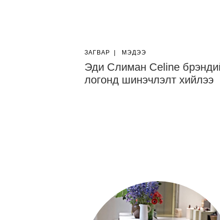
ЗАГВАР
|
МЭДЭЭ
Эди Слиман Celine брэнди
логонд шинэчлэлт хийлээ