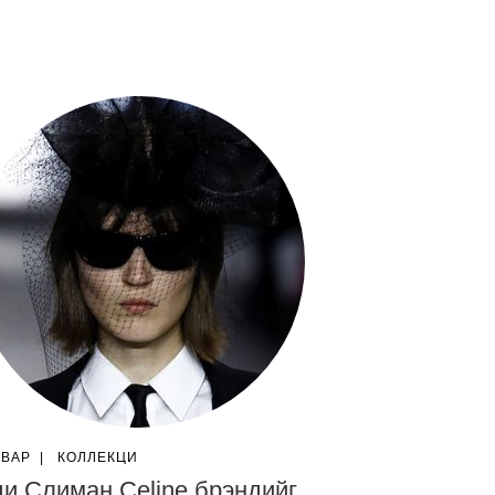
ГВАР
|
КОЛЛЕКЦИ
и Слиман Celine брэндийг