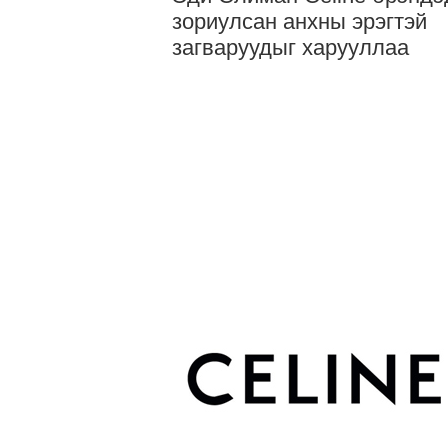
зориулcан анхны эрэгтэй
загваруудыг харууллаа