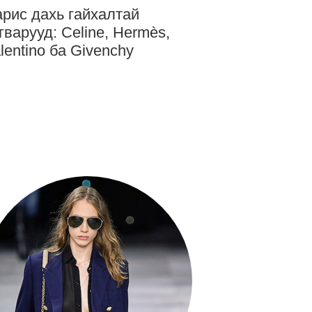
рис дахь гайхалтай
гварууд: Celine, Hermès,
lentino ба Givenchy