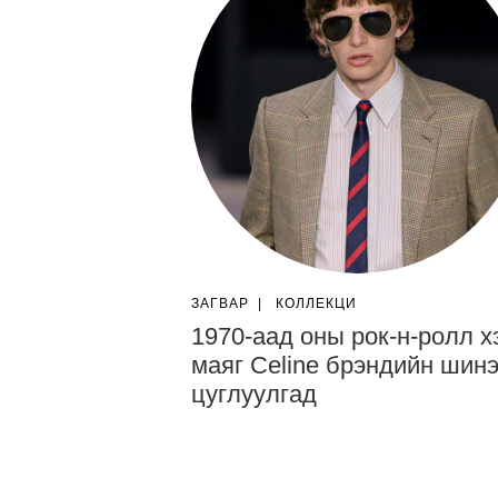
ЗАГВАР
|
КОЛЛЕКЦИ
1970-аад оны рок-н-ролл х
маяг Celine брэндийн шин
цуглуулгад