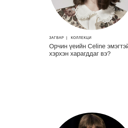
ЗАГВАР
|
КОЛЛЕКЦИ
Орчин үеийн Celine эмэгтэ
хэрхэн харагддаг вэ?