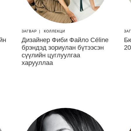
ЗАГВАР
|
КОЛЛЕКЦИ
ЗА
йн
Дизайнер Фиби Файло Céline
Бю
брэндэд зориулан бүтээсэн
20
сүүлийн цуглуулгаа
харууллаа