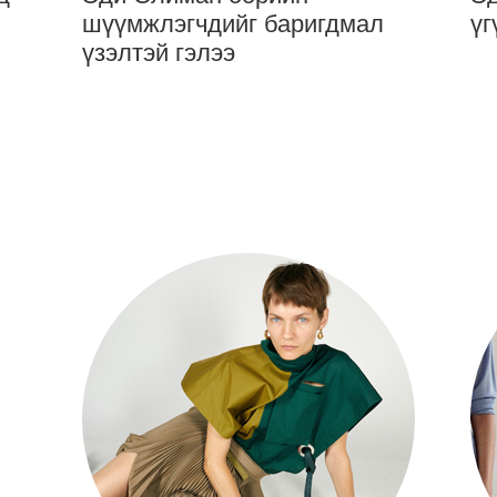
шүүмжлэгчдийг баригдмал
үг
үзэлтэй гэлээ