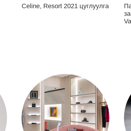
Celine, Resort 2021 цуглуулга
Па
за
Va