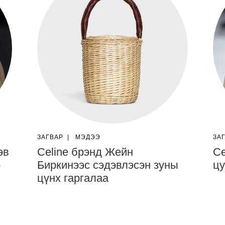
ЗАГВАР
|
МЭДЭЭ
ЗА
эв
Celine брэнд Жейн
Ce
э
Биркинээс сэдэвлэсэн зуны
цу
цүнх гаргалаа