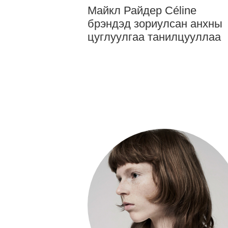
Майкл Райдер Céline
брэндэд зориулсан анхны
цуглуулгаа танилцууллаа