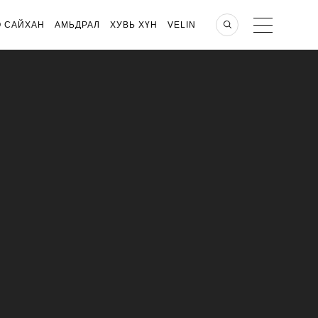
О САЙХАН
АМЬДРАЛ
ХУВЬ ХҮН
VELIN