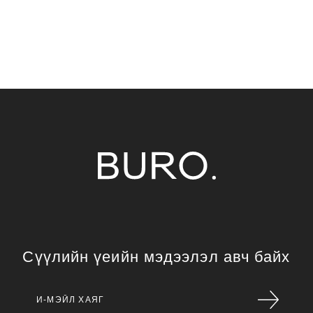
Сүүлийн үеийн мэдээлэл авч байх