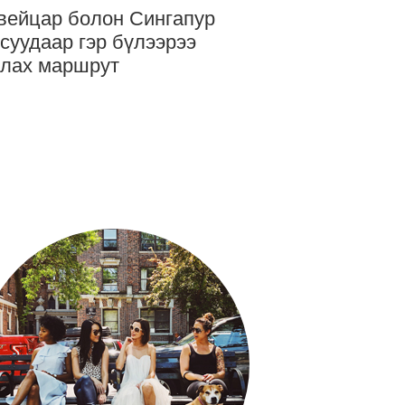
ейцар болон Сингапур
суудаар гэр бүлээрээ
лах маршрут