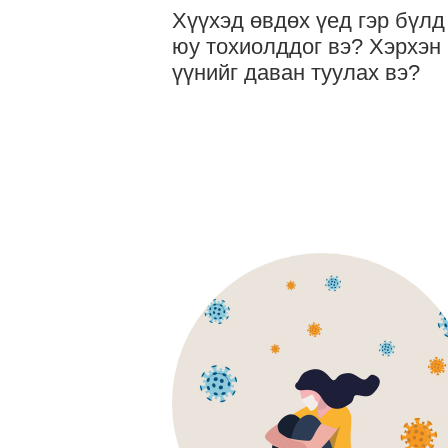
Хүүхэд өвдөх үед гэр бүлд
юу тохиолддог вэ? Хэрхэн
үүнийг даван туулах вэ?