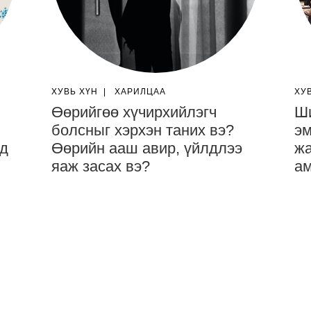
ХУВЬ ХҮН
|
ХАРИЛЦАА
ХУ
Өөрийгөө хүчирхийлэгч
Ши
болсныг хэрхэн таних вэ?
эм
йд
Өөрийн ааш авир, үйлдлээ
жа
яаж засах вэ?
ам