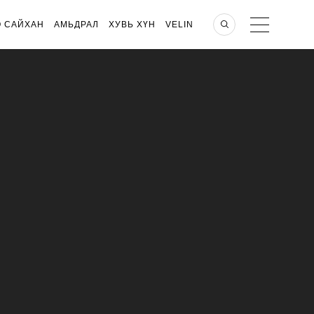
О САЙХАН
АМЬДРАЛ
ХУВЬ ХҮН
VELIN