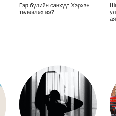
Гэр бүлийн санхүү: Хэрхэн
Шв
төлөвлөх вэ?
ул
ая