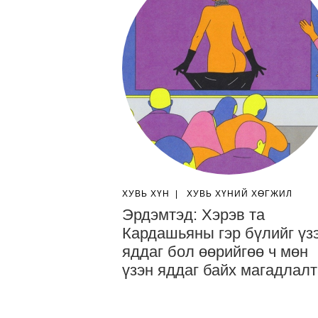
ХУВЬ ХҮН
|
ХУВЬ ХҮНИЙ ХӨГЖИЛ
Эрдэмтэд: Хэрэв та
Кардашьяны гэр бүлийг үз
яддаг бол өөрийгөө ч мөн
үзэн яддаг байх магадлал