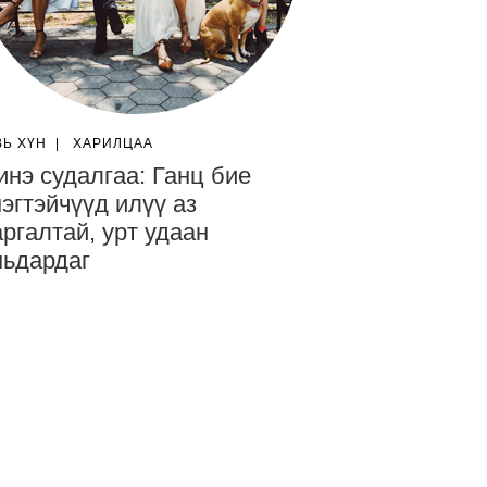
ВЬ ХҮН
|
ХАРИЛЦАА
нэ судалгаа: Ганц бие
эгтэйчүүд илүү аз
ргалтай, урт удаан
ьдардаг