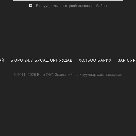
Би нууцлалын нөхцлийг зөвшөөрч байна
АЙ
БЮРО 24/7 БУСАД ОРНУУДАД
ХОЛБОО БАРИХ
ЗАР СУ
© 2011–2026 Buro 24/7. Зохиогчийн эрх хуулиар хамгаалагдсан