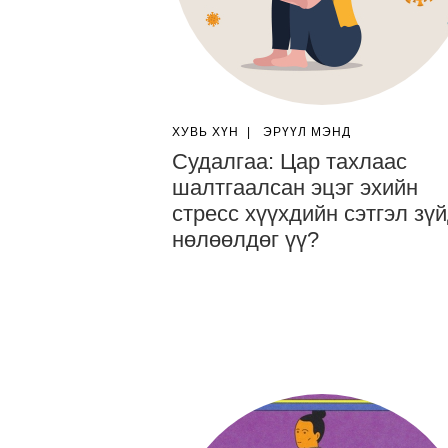
ХУВЬ ХҮН
|
ЭРҮҮЛ МЭНД
Судалгаа: Цар тахлаас
шалтгаалсан эцэг эхийн
стресс хүүхдийн сэтгэл зү
нөлөөлдөг үү?