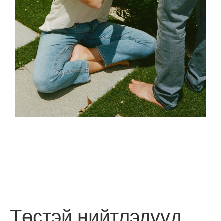
Төстэй нийтлэлүүд