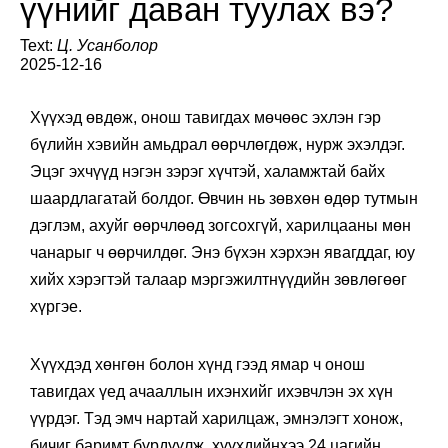
үүнийг даван туулах вэ?
Text:
Ц. Усанболор
2025-12-16
Хүүхэд өвдөж, онош тавигдах мөчөөс эхлэн гэр
бүлийн хэвийн амьдрал өөрчлөгдөж, нурж эхэлдэг.
Эцэг эхчүүд нэгэн зэрэг хүчтэй, халамжтай байх
шаардлагатай болдог. Өвчин нь зөвхөн өдөр тутмын
дэглэм, ахуйг өөрчлөөд зогсохгүй, харилцааны мөн
чанарыг ч өөрчилдөг. Энэ бүхэн хэрхэн явагддаг, юу
хийх хэрэгтэй талаар мэргэжилтнүүдийн зөвлөгөөг
хүргэе.
Хүүхдэд хөнгөн болон хүнд гээд ямар ч онош
тавигдах үед ачааллын ихэнхийг ихэвчлэн эх хүн
үүрдэг. Тэд эмч нартай харилцаж, эмнэлэгт хонож,
бичиг баримт бүрдүүлж, хүүхдийнхээ 24 цагийн