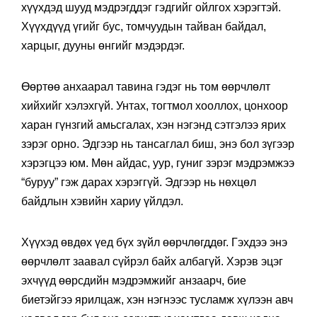
хүүхдэд шууд мэдрэгддэг гэдгийг ойлгох хэрэгтэй.
Хүүхдүүд үгийг бус, томчуудын тайван байдал,
харцыг, дууны өнгийг мэдэрдэг.
Өөртөө анхаарал тавина гэдэг нь том өөрчлөлт
хийхийг хэлэхгүй. Унтах, тогтмол хооллох, цонхоор
харан гүнзгий амьсгалах, хэн нэгэнд сэтгэлээ ярих
зэрэг орно. Эдгээр нь тансаглал биш, энэ бол зүгээр
хэрэгцээ юм. Мөн айдас, уур, гуниг зэрэг мэдрэмжээ
“буруу” гэж дарах хэрэггүй. Эдгээр нь нөхцөл
байдлын хэвийн хариу үйлдэл.
Хүүхэд өвдөх үед бүх зүйл өөрчлөгддөг. Гэхдээ энэ
өөрчлөлт заавал сүйрэл байх албагүй. Хэрэв эцэг
эхчүүд өөрсдийн мэдрэмжийг анзаарч, бие
биетэйгээ ярилцаж, хэн нэгнээс тусламж хүлээн авч