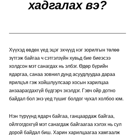
хадгалах вэ?
Хүүхэд өвдөх үед эцэг эхчүүд нэг зорилгын төлөө
зүтгэж байгаа ч сэтгэлзүйн хувьд бие биеэсээ
холдсон мэт санагдах нь элбэг. Өдөр бүрийн
ядаргаа, санаа зовнил дунд асуудлуудаа дараа
ярилцъя гэж хойшлуулсаар хосын харилцаа
анзаарагдахгүй бүдгэрч эхэлдэг. Гэвч ойр дотно
байдал бол энэ үед түшиг болдог чухал холбоо юм.
Нэн түрүүнд ядарч байгаа, ганцаардаж байгаа,
ойлгогдохгүй мэт санагдаж байгаагаа хэлэх нь сул
дорой байдал биш. Харин харилцаагаа хамгаалж