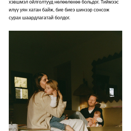
хэвшмэл ойлголтууд нөлөөлөхөө больдог. Тиймээс
илүү уян хатан байж, бие биеэ шинээр сонсож
сурах шаардлагатай болдог.