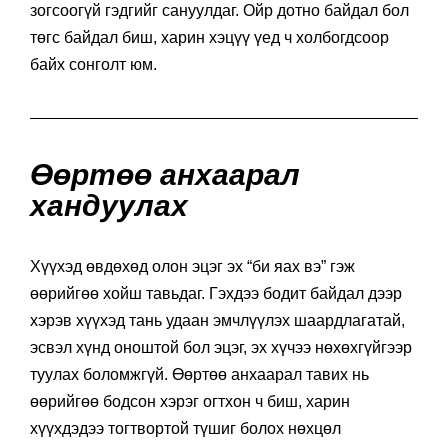
зогсоогүй гэдгийг сануулдаг. Ойр дотно байдал бол
төгс байдал биш, харин хэцүү үед ч холбогдсоор
байх сонголт юм.
Өөртөө анхаарал
хандуулах
Хүүхэд өвдөхөд олон эцэг эх “би яах вэ” гэж
өөрийгөө хойш тавьдаг. Гэхдээ бодит байдал дээр
хэрэв хүүхэд тань удаан эмчлүүлэх шаардлагатай,
эсвэл хүнд оноштой бол эцэг, эх хүчээ нөхөхгүйгээр
туулах боломжгүй. Өөртөө анхаарал тавих нь
өөрийгөө бодсон хэрэг огтхон ч биш, харин
хүүхдэдээ тогтвортой түшиг болох нөхцөл