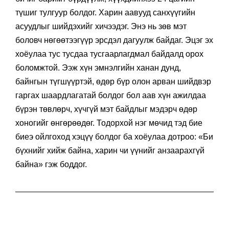
түшиг тулгуур болдог. Харин аавууд санхүүгийн
асуудлыг шийдэхийг хичээдэг. Энэ нь зөв мэт
боловч нөгөөтээгүүр эрсдэл дагуулж байдаг. Эцэг эх
хоёулаа тус тусдаа
тусгаарлагдмал байдалд
орох
боломжтой. Ээж хүн эмнэлгийн ханан дунд,
байнгын түгшүүртэй, өдөр бүр олон арван шийдвэр
гаргах шаардлагатай болдог бол аав хүн ажилдаа
бүрэн төвлөрч, хүчгүй мэт байдлыг мэдэрч өдөр
хоногийг өнгөрөөдөг. Тодорхой нэг мөчид тэд бие
биеэ ойлгоход хэцүү болдог ба хоёулаа дотроо:
«Би
бүхнийг хийж байна, харин чи үүнийг анзаарахгүй
байна»
гэж боддог.