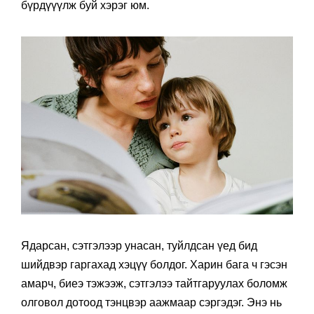
бүрдүүүлж буй хэрэг юм.
Ядарсан, сэтгэлээр унасан, туйлдсан үед бид
шийдвэр гаргахад хэцүү болдог. Харин бага ч гэсэн
амарч, биеэ тэжээж, сэтгэлээ тайтгаруулах боломж
олговол дотоод тэнцвэр аажмаар сэргэдэг. Энэ нь