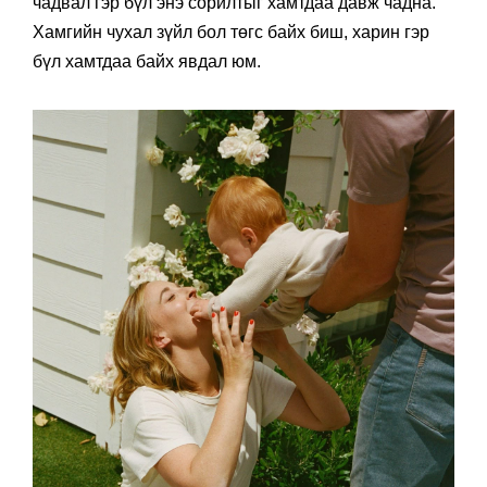
чадвал гэр бүл энэ сорилтыг хамтдаа давж чадна.
Хамгийн чухал зүйл бол төгс байх биш, харин гэр
бүл
хамтдаа байх
явдал юм.