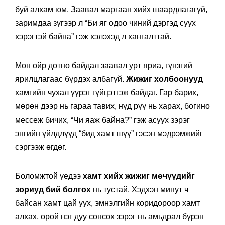
буй алхам юм. Заавал маргаан хийх шаардлагагүй,
заримдаа зүгээр л “Би яг одоо чиний дэргэд суух
хэрэгтэй байна” гэж хэлэхэд л хангалттай.
Мөн ойр дотно байдал заавал урт яриа, гүнзгий
ярилцлагаас бүрдэх албагүй.
Жижиг холбоонууд
хамгийн чухал үүрэг гүйцэтгэж байдаг. Гар барих,
мөрөн дээр нь гараа тавих, нүд рүү нь харах, богино
мессеж бичих, “Чи яаж байна?” гэж асуух зэрэг
энгийн үйлдлүүд “бид хамт шүү” гэсэн мэдрэмжийг
сэргээж өгдөг.
Боломжтой үедээ
хамт
хийх
жижиг мөчүүдийг
зориуд бий болгох
нь тустай. Хэдхэн минут ч
байсан хамт цай уух, эмнэлгийн коридороор хамт
алхах, орой нэг дуу сонсох зэрэг нь амьдрал бүрэн