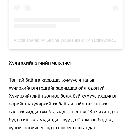
A post shared by Sabine Woudenberg (@sabinewoudenberg)
o
Хүчирхийлэгчийн чек-лист
Тантай байнга харьцдаг хүмүүс ч таныг
хүчирхийлэгч гэдгийг заримдаа ойлгодоггүй.
Хүчирхийллийн золиос болж буй хүмүүс ихэвчлэн
өөрийг нь хүчирхийлж байгааг ойлгож, ялгаж
салгаж чаддаггүй. Яагаад гэвэл тэд "За яахав дээ,
бүгд л ингэж амьдардаг шүү дээ" хэмээн бодож,
үүнийг хэвийн үзэгдэл гэж хүлээж авдаг.