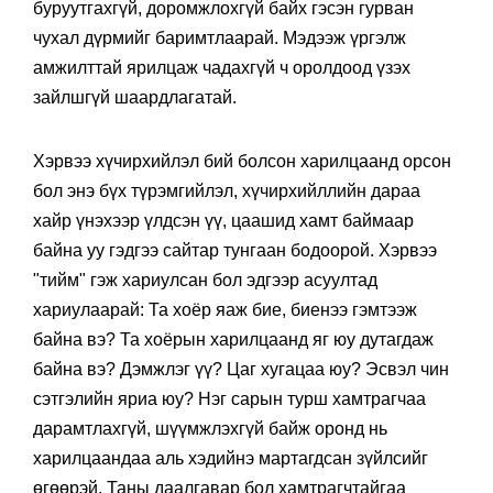
буруутгахгүй, доромжлохгүй байх гэсэн гурван
чухал дүрмийг баримтлаарай. Мэдээж үргэлж
амжилттай ярилцаж чадахгүй ч оролдоод үзэх
зайлшгүй шаардлагатай.
Хэрвээ хүчирхийлэл бий болсон харилцаанд орсон
бол энэ бүх түрэмгийлэл, хүчирхийллийн дараа
хайр үнэхээр үлдсэн үү, цаашид хамт баймаар
байна уу гэдгээ сайтар тунгаан бодоорой. Хэрвээ
"тийм" гэж хариулсан бол эдгээр асуултад
хариулаарай: Та хоёр яаж бие, биенээ гэмтээж
байна вэ? Та хоёрын харилцаанд яг юу дутагдаж
байна вэ? Дэмжлэг үү? Цаг хугацаа юу? Эсвэл чин
сэтгэлийн яриа юу? Нэг сарын турш хамтрагчаа
дарамтлахгүй, шүүмжлэхгүй байж оронд нь
харилцаандаа аль хэдийнэ мартагдсан зүйлсийг
өгөөрэй. Таны даалгавар бол хамтрагчтайгаа