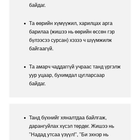
байдаг.
Та өөрийн хүмүүжил, харилцах арга
барилаа (жишээ нь өөрийн өссөн гэр
бүлээсээ сурсан) хэзээ ч шүүмжилж
байгаагүй.
Та амарч чаддаггүй учраас танд үргэлж
уур уцаар, бухимдал цугларсаар
байдаг.
Taнд бүхнийг хяналтдаа байлгаж,
дарангуйлах хүсэл төрдөг. Жишээ нь
"Надад утсаа үзүүл!", "Би эхнэр нь