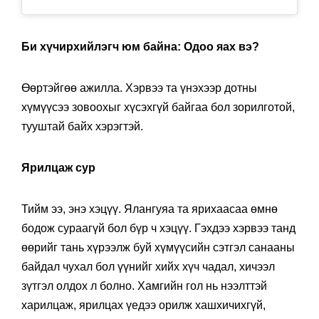
Би хүчирхийлэгч юм байна: Одоо яах вэ?
Өөртэйгөө ажилла. Хэрвээ та үнэхээр дотны
хүмүүсээ зовоохыг хүсэхгүй байгаа бол зорилготой,
тууштай байх хэрэгтэй.
Ярилцаж сур
Тийм ээ, энэ хэцүү. Ялангуяа та ярихаасаа өмнө
бодож сураагүй бол бүр ч хэцүү. Гэхдээ хэрвээ танд
өөрийг тань хүрээлж буй хүмүүсийн сэтгэл санааны
байдал чухал бол үүнийг хийх хүч чадал, хичээл
зүтгэл олдох л болно. Хамгийн гол нь нээлттэй
харилцаж, ярилцах үедээ орилж хашхичихгүй,