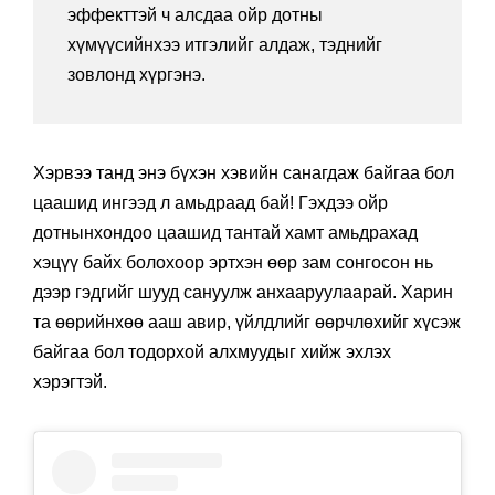
эффекттэй ч алсдаа ойр дотны
хүмүүсийнхээ итгэлийг алдаж, тэднийг
зовлонд хүргэнэ.
Хэрвээ танд энэ бүхэн хэвийн санагдаж байгаа бол
цаашид ингээд л амьдраад бай! Гэхдээ ойр
дотнынхондоо цаашид тантай хамт амьдрахад
хэцүү байх болoхоор эртхэн өөр зам сонгосон нь
дээр гэдгийг шууд сануулж анхааруулаарай. Харин
та өөрийнхөө ааш авир, үйлдлийг өөрчлөхийг хүсэж
байгаа бол тодорхой алхмуудыг хийж эхлэх
хэрэгтэй.