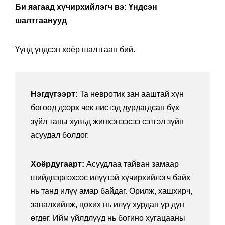
Би яагаад хүчирхийлэгч вэ: Үндсэн
шалтгаанууд
Үүнд үндсэн хоёр шалтгаан бий.
Нэгдүгээрт:
Ta невротик зан ааштай хүн
бөгөөд дээрх чек листэд дурдагдсан бүх
зүйл таны хувьд жинхэнээсээ сэтгэл зүйн
асуудал болдог.
Хоёрдугаарт:
Асуудлаа тайван замаар
шийдвэрлэхээс илүүтэй хүчирхийлэгч байх
нь танд илүү амар байдаг. Орилж, хашхирч,
заналхийлж, цохих нь илүү хурдан үр дүн
өгдөг. Ийм үйлдлүүд нь богино хугацааны