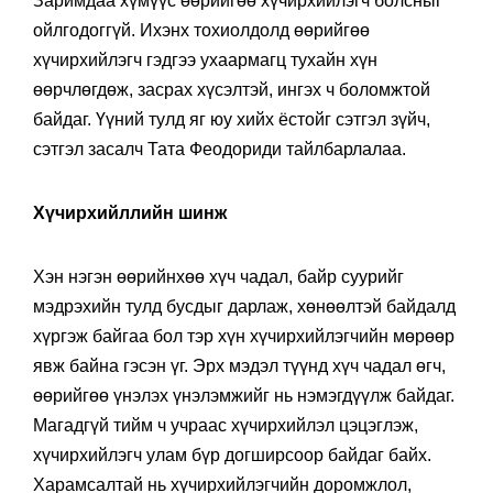
Заримдаа хүмүүс өөрийгөө хүчирхийлэгч болсныг
ойлгодоггүй. Ихэнх тохиолдолд өөрийгөө
хүчирхийлэгч гэдгээ ухаармагц тухайн хүн
өөрчлөгдөж, засрах хүсэлтэй, ингэх ч боломжтой
байдаг. Үүний тулд яг юу хийх ёстойг сэтгэл зүйч,
сэтгэл засалч Тата Феодориди тайлбарлалаа.
Хүчирхийллийн шинж
Хэн нэгэн өөрийнхөө хүч чадал, байр суурийг
мэдрэхийн тулд бусдыг дарлаж, хөнөөлтэй байдалд
хүргэж байгаа бол тэр хүн хүчирхийлэгчийн мөрөөр
явж байна гэсэн үг. Эрх мэдэл түүнд хүч чадал өгч,
өөрийгөө үнэлэх үнэлэмжийг нь нэмэгдүүлж байдаг.
Магадгүй тийм ч учраас хүчирхийлэл цэцэглэж,
хүчирхийлэгч улам бүр догширсоор байдаг байх.
Харамсалтай нь хүчирхийлэгчийн доромжлол,