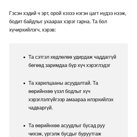
Гэсэн хэдий ч эрт, орой хэзээ нэгэн цагт нүдээ нээж,
бодит байдлыг ухаарах хэрэг гарна. Та бол
хүчирхийлэгч, хэрэв:
Та сэтгэл хөдлөлөө удирдаж чаддаггүй
бөгөөд заримдаа бүр хүч хэрэглэдэг
Та харилцааны асуудалтай. Та
өөрийнхөө үзэл бодлыг хүч
хэрэглэлгүйгээр амаараа илэрхийлэх
чадваргүй.
Та өөрийнхөө асуудлыг бусад руу
чихэж, үргэлж бусдыг буруутгаж