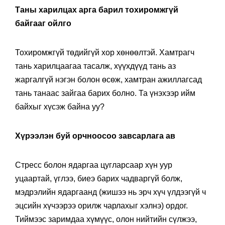
Таны харилцах арга барил тохиромжгүй
байгааг ойлго
Тохиромжгүй төдийгүй хор хөнөөлтэй. Хамтрагч
тань харилцаагаа тасалж, хүүхдүүд тань аз
жаргалгүй нэгэн болон өсөж, хамтран ажиллагсад
тань танаас зайгаа барих болно. Та үнэхээр ийм
байхыг хүсэж байна уу?
Хүрээлэн буй орчноосоо завсарлага ав
Стресс болон ядаргаа цугларсаар хүн уур
уцаартай, үглээ, биеэ барих чадваргүй болж,
мэдрэлийн ядаргаанд (жишээ нь эрч хүч үлдээгүй ч
эцсийн хүчээрээ орилж чарлахыг хэлнэ) ордог.
Тиймээс заримдаа хүмүүс, олон нийтийн сүлжээ,