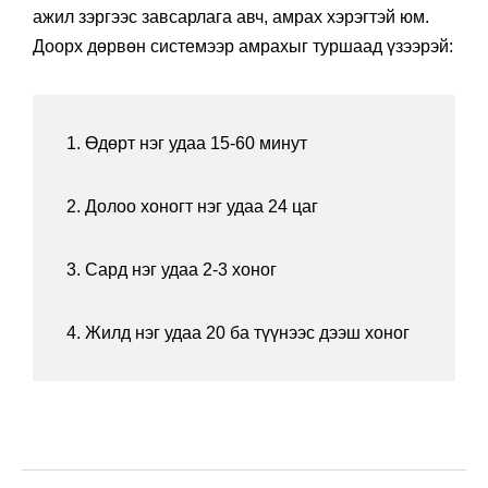
ажил зэргээс завсарлага авч, амрах хэрэгтэй юм.
Доорх дөрвөн системээр амрахыг туршаад үзээрэй:
1. Өдөрт нэг удаа 15-60 минут
2. Долоо хоногт нэг удаа 24 цаг
3. Сард нэг удаа 2-3 хоног
4. Жилд нэг удаа 20 ба түүнээс дээш хоног