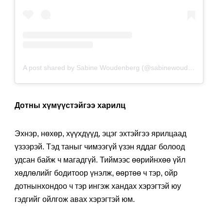
A post shared by Sabine Woudenberg (@sabinewoudenberg)
o
Дотны хүмүүстэйгээ харилц
Эхнэр, нөхөр, хүүхдүүд, эцэг эхтэйгээ ярилцаад
үзээрэй. Тэд таныг чимээгүй үзэн яддаг болоод
удсан байж ч магадгүй. Тиймээс өөрийнхөө үйл
хөдлөлийг бодитоор үнэлж, өөртөө ч тэр, ойр
дотнынхондоо ч тэр ингэж хандах хэрэгтэй юу
гэдгийг ойлгож авах хэрэгтэй юм.