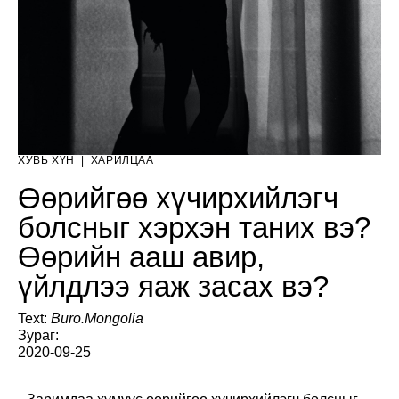
ХУВЬ ХҮН
|
ХАРИЛЦАА
Өөрийгөө хүчирхийлэгч
болсныг хэрхэн таних вэ?
Өөрийн ааш авир,
үйлдлээ яаж засах вэ?
Text:
Buro.Mongolia
Зураг:
2020-09-25