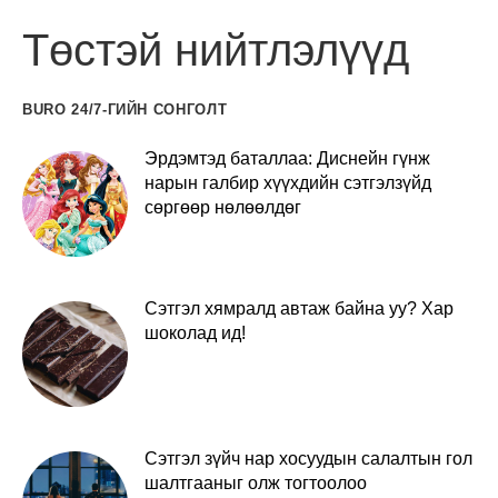
Төстэй нийтлэлүүд
BURO 24/7-ГИЙН СОНГОЛТ
Эрдэмтэд баталлаа: Диснейн гүнж
нарын галбир хүүхдийн сэтгэлзүйд
сөргөөр нөлөөлдөг
Сэтгэл хямралд автаж байна уу? Хар
шоколад ид!
Сэтгэл зүйч нар хосуудын салалтын гол
шалтгааныг олж тогтоолоо