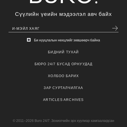
Сүүлийн үеийн мэдээлэл авч байх
Би нууцлалын нөхцлийг зөвшөөрч байна
БИДНИЙ ТУХАЙ
БЮРО 24/7 БУСАД ОРНУУДАД
ХОЛБОО БАРИХ
ЗАР СУРТАЛЧИЛГАА
ARTICLES ARCHIVES
© 2011–2026 Buro 24/7. Зохиогчийн эрх хуулиар хамгаалагдсан