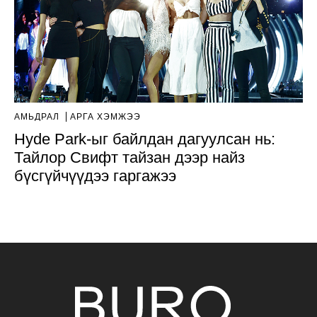
АМЬДРАЛ
АРГА ХЭМЖЭЭ
Hyde Park-ыг байлдан дагуулсан нь:
Тайлор Свифт тайзан дээр найз
бүсгүйчүүдээ гаргажээ