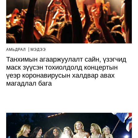
АМЬДРАЛ
МЭДЭЭ
Танхимын агааржуулалт сайн, үзэгчид
маск зүүсэн тохиолдолд концертын
үеэр коронавирусын халдвар авах
магадлал бага