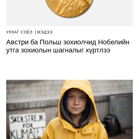
УРЛАГ СОЁЛ
МЭДЭЭ
Австри ба Польш зохиолчид Нобелийн
утга зохиолын шагналыг хүртлээ