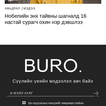
АМЬДРАЛ
МЭДЭЭ
Нобелийн энх тайвны шагналд 16
настай сурагч охин нэр дэвшлээ
Сүүлийн үеийн мэдээлэл авч байх
Би нууцлалын нөхцлийг зөвшөөрч байна