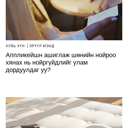
ХУВЬ ХҮН
ЭРҮҮЛ МЭНД
Аппликейшн ашиглаж шөнийн нойроо
хянах нь нойргүйдлийг улам
дордуулдаг уу?