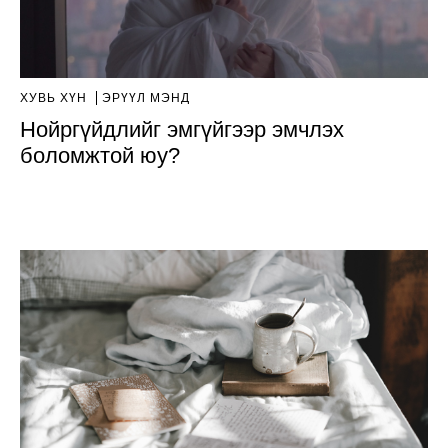
ХУВЬ ХҮН
ЭРҮҮЛ МЭНД
Нойргүйдлийг эмгүйгээр эмчлэх
боломжтой юу?