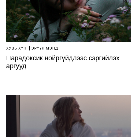
ХУВЬ ХҮН
ЭРҮҮЛ МЭНД
Парадоксик нойргүйдлээс сэргийлэх
аргууд