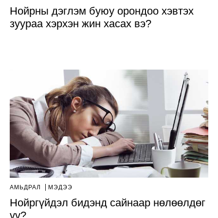
Нойрны дэглэм буюу орондоо хэвтэх
зуураа хэрхэн жин хасах вэ?
АМЬДРАЛ
МЭДЭЭ
Нойргүйдэл бидэнд сайнаар нөлөөлдөг
үү?