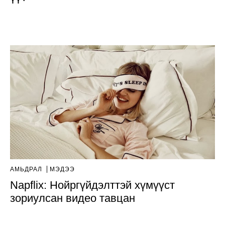
АМЬДРАЛ
МЭДЭЭ
Napflix: Нойргүйдэлттэй хүмүүст
зориулсан видео тавцан