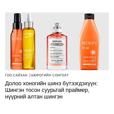
ГОО САЙХАН
БЮРОГИЙН СОНГОЛТ
Долоо хоногийн шинэ бүтээгдэхүүн:
Шингэн тосон суурьтай праймер,
нүүрний алтан шингэн