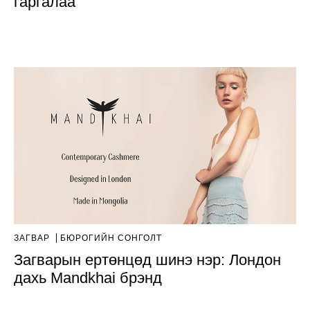
гаргалаа
ЗАГВАР
БЮРОГИЙН СОНГОЛТ
Загварын ертөнцөд шинэ нэр: Лондон
дахь Mandkhai брэнд