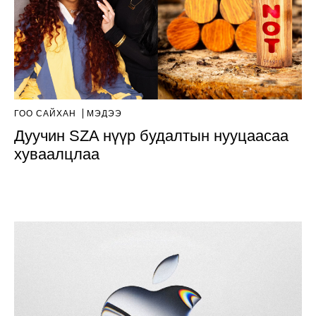
ГОО САЙХАН
МЭДЭЭ
Дуучин SZA нүүр будалтын нууцаасаа
хуваалцлаа