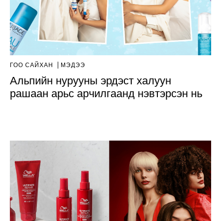
ГОО САЙХАН
МЭДЭЭ
Альпийн нурууны эрдэст халуун
рашаан арьс арчилгаанд нэвтэрсэн нь