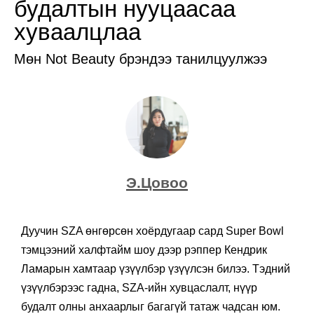
будалтын нууцаасаа
хуваалцлаа
Мөн Not Beauty брэндээ танилцуулжээ
Э.Цовоо
Дуучин SZA өнгөрсөн хоёрдугаар сард Super Bowl
тэмцээний халфтайм шоу дээр рэппер Кендрик
Ламарын хамтаар үзүүлбэр үзүүлсэн билээ. Тэдний
үзүүлбэрээс гадна, SZA-ийн хувцаслалт, нүүр
будалт олны анхаарлыг багагүй татаж чадсан юм.