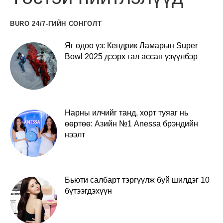
BURO 24/7-ГИЙН СОНГОЛТ
Яг одоо үз: Кендрик Ламарын Super
Bowl 2025 дээрх гал ассан үзүүлбэр
Нарны илчийг танд, хорт туяаг нь
өөртөө: Азийн №1 Anessa брэндийн
нээлт
Бьюти салбарт тэргүүлж буй шилдэг 10
бүтээгдэхүүн