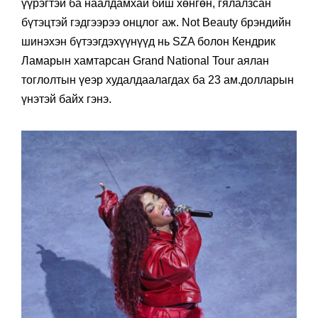
үүрэгтэй ба наалдамхай биш хөнгөн, гялалзсан
бүтэцтэй гэдгээрээ онцлог аж. Not Beauty брэндийн
шинэхэн бүтээгдэхүүнүүд нь SZA болон Кендрик
Ламарын хамтарсан Grand National Tour аялан
тоглолтын үеэр худалдаалагдах ба 23 ам.долларын
үнэтэй байх гэнэ.