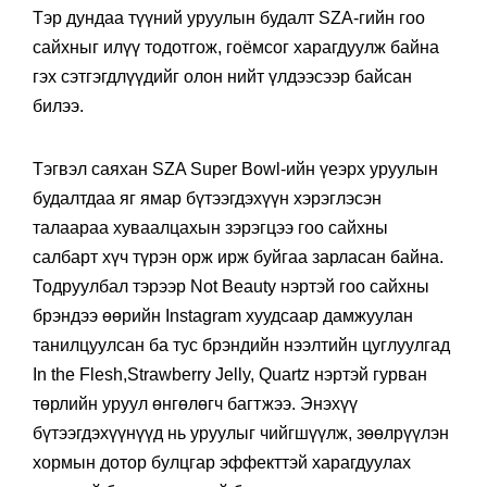
Тэр дундаа түүний уруулын будалт SZA-гийн гоо
сайхныг илүү тодотгож, гоёмсог харагдуулж байна
гэх сэтгэгдлүүдийг олон нийт үлдээсээр байсан
билээ.
Тэгвэл саяхан SZA Super Bowl-ийн үеэрх уруулын
будалтдаа яг ямар бүтээгдэхүүн хэрэглэсэн
талаараа хуваалцахын зэрэгцээ гоо сайхны
салбарт хүч түрэн орж ирж буйгаа зарласан байна.
Тодруулбал тэрээр Not Beauty нэртэй гоо сайхны
брэндээ өөрийн Instagram хуудсаар дамжуулан
танилцуулсан ба тус брэндийн нээлтийн цуглуулгад
In the Flesh,Strawberry Jelly, Quartz нэртэй гурван
төрлийн уруул өнгөлөгч багтжээ. Энэхүү
бүтээгдэхүүнүүд нь уруулыг чийгшүүлж, зөөлрүүлэн
хормын дотор булцгар эффекттэй харагдуулах