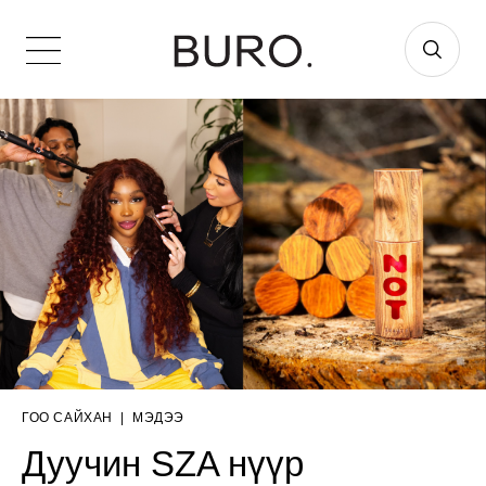
ГОО САЙХАН
|
МЭДЭЭ
Дуучин SZA нүүр