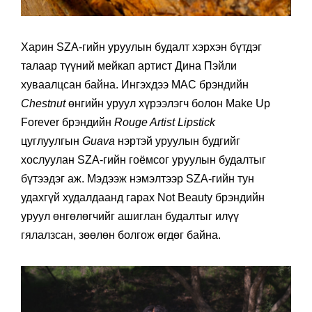
Харин SZA-гийн уруулын будалт хэрхэн бүтдэг
талаар түүний мейкап артист Дина Пэйли
хуваалцсан байна. Ингэхдээ MAC брэндийн
Chestnut
өнгийн уруул хүрээлэгч болон Make Up
Forever брэндийн
Rouge Artist Lipstick
цуглуулгын
Guava
нэртэй уруулын будгийг
хослуулан SZA-гийн гоёмсог уруулын будалтыг
бүтээдэг аж. Мэдээж нэмэлтээр SZA-гийн тун
удахгүй худалдаанд гарах Not Beauty брэндийн
уруул өнгөлөгчийг ашиглан будалтыг илүү
гялалзсан, зөөлөн болгож өгдөг байна.